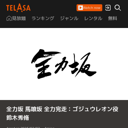
Watch now
見放題
ランキング
ジャンル
レンタル
無料
は
全力坂 馬喰坂 全力完走：ゴジュウレオン役
鈴木秀脩