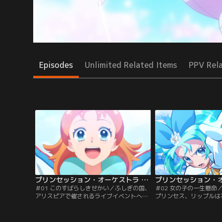
Episodes
Unlimited Related Items
PPV Rel
プリンセッション・オーケストラ 第01話
＃01 このすばらしきせかい／ふしぎの国、
＃02 女の子の一生懸命
アリスピアで催されるライブイベントへ親
プリンセス、リップルは
友の陽ノ下なつと一緒に訪れた空野みなも
に翻弄されます。そこに
ですが、会場が謎の怪物に襲われます。そ
見たプリンセスであるジ
の時、歌い踊って怪物を退治する存在、プ
り、その場は何とかなり