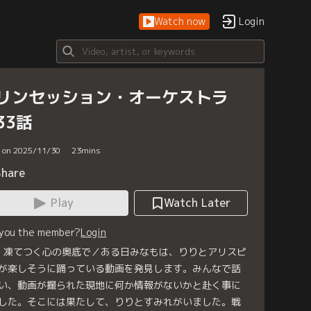
Watch now
Login
リンセッション・オーケストラ
33話
d on 2025/11/30
23
mins
Share
Play
Watch Later
 you the member?
Login
3 凍てつく心の奥底で／ある日みなもは、りりとアリスピ
が楽しそうに踊っている動画を発見します。みんなで話
い、動画が撮られた現地に何か情報がないかと赴く事に
した。そこには果たして、りりとすみれがいました。戦