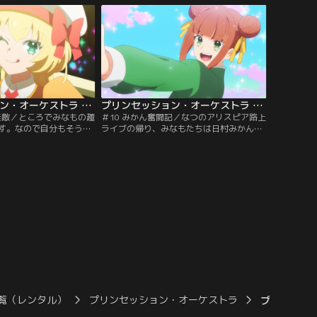
るドランが現れ、ジャマ
なくなっていました。ですがリップルやジ
襲わせるのです。ナビー
ール、何より自分のファンとのふれあいに
かがりが現場へ急行した
より、キラキラの本質に気付きます。その
カラを奪われたながせの
時、ながせは第三のプリンセス…。【提
ダイチャンネル】
供：バンダイチャンネル】
プリンセッション・オーケストラ 第09話
プリンセッション・オーケストラ 第10話
は無敵／ところでみなもの趣
＃10 みかん奮闘記／なつのアリスピア路上
す。なので自分もそうい
ライブの帰り、みなもたちは日村みかんと
みようとするのですが、
出会います。彼女は武術と音楽を組み合わ
ばかり。そこで気晴らし
せた、まっっったく新しいダンスを生み出
もは好きなお菓子作り配
そうとする女の子でした。夢見るままにア
えでのイベントに行く事
リスピア活動を満喫するなつ、みかんの二
すが例によって会場には
人に触発されたみなもたちは、勢いみなも
ギータの姿が。かえで救
メジャー化計画に着手します。そんな穏や
ちは変身します。一
かな風景の裏で…。【提供：バンダイチャ
ンダイチャンネル】
ンネル】
覧（レンタル）
プリンセッション・オーケストラ
プリンセッシ