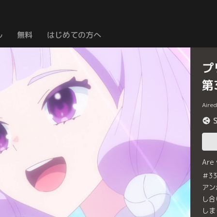
ル
無料
はじめての方へ
プ
第
Aire
Are
＃3
アン
し合
しま