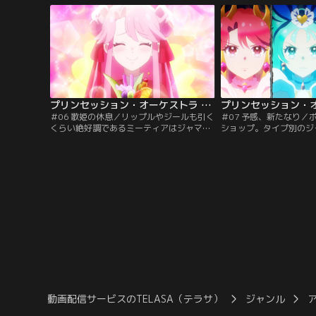
リンセスをみなもは見たのでした。自分の
正体は識辺かがり。なつ
ライブを夢見てアリスピアに通うなつ、そ
です。みなもはかがりか
れを応援するみなも。しかし今度は、なつ
事、怪物ジャマオックの
が怪物に狙われてしまうのです。【提供：
日みなもとなつは…。【
バンダイチャンネル】
ャンネル】
プリンセッション・オーケストラ 第06話
＃06 歌姫の休息／リップルやジールも引く
＃07 予感、新たなり／
くらい絶好調であるミーティアはジャマオ
ショップ。タイプ別のジ
ックを難なく退治。興奮冷めやらぬという
と生み出すベスですが、
調子で、そのまま打ち上げ兼祝勝会兼親睦
が完成したようです。な
会を提案します。カラオケにお茶にお買い
会をするみなもたちは、
物。オフの日とばかりに打ち上げ以下略を
話に花を咲かせます。し
楽しむみなもたち。その頃、アリスピアで
ーユから緊急出動の要請
はベス、ギータ、ドランといった男性陣が
は新型ジャマオック、ル
暗躍を続けています。そして…。【提供：
した。【提供：バンダイ
バンダイチャンネル】
動画配信サービスのTELASA（テラサ）
ジャンル