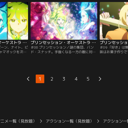
の憧れのアイドル
クを放っていました。急いで駆けつけ、変
に、第三の敵であ
らプリンセスの
身するみなもとかがり。うまく戦えず、結
オックにながせを
事を聞きます。後
局ジールに守られる事に消沈するリップル
ユと共にみなもと
提供：バンダイチ
ですが…。【提供：バンダイチャンネル】
先には、ミューチ
姿。【提供：バン
プリンセッション・オーケストラ 第07話
プリンセッション・オーケストラ 第08話
ポーン、ナイト、ビ
＃08 プリンセッション／謎の集団、バン
＃09 「好き」
ャマオックを次々
ド・スナッチ。手強くなる一方の敵に対
味はお菓子作りで
どうやらまた新型
し、みなもたちはパワーアップの方法を模
う動画を配信して
がせのお家で女子
索します。結論は、一人一人がバラバラに
慣れない事に失敗
自分たちの家族の
歌うのではなく、合唱をする事。ユニット
とばかりに、みな
かし、そこでナビ
を結成し、さっそく特訓をするプリンセス
信者である佐藤か
が。アリスピアで
たち。ですが、リップルは自分だけが足を
になりました。で
1
2
3
4
5
ークが暴れていま
引っ張っている事を自覚します。他の二人
ジャマオックと、
チャンネル】
と比べて、自分だけが何でもない女の子。
出の為、みなもた
【提供：バンダイチャンネル】
方…。【提供：バ
アニメ一覧（見放題）
アクション一覧（見放題）
アクション一