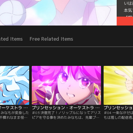
いは
本気
【提
Seri
ated Items
Free Related Items
プリンセッション・オーケストラ 第02話
プリンセッション・オーケストラ 第03話
／みなもが変身した
＃03 決意完了！／リップルになってアリス
＃04 一条なが
不慣れなまま怪物
ピアを守る事を決めたみなもは、先輩プリ
もは推しの配信者
先日ライブ会場で
ンセスのかがりからアドバイスをもらう為
す。そして放課後
ールが助けに入
に付いて回ります。一方アリスピアでは、
ささやかなライブ
ました。ジールの
ベスに続きギータという少年がジャマオッ
アでライブの準備