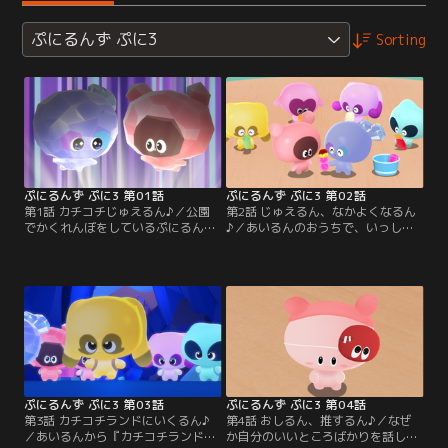
ぷにるんず ぷに3
Sorting
ぷにるんず ぷに3 第01話
ぷにるんず ぷに3 第02話
第1話 カチコチじゅえるん♪／公園
第2話 じゅえるん、なかよくなるん
でかくれんぼをしているぷにるん
♪／あいるんのおうちで、いっしょ
ず。 あいるんが木のかげにいくと、
にくらしはじめたじゅえるん。 ゆか
キラキラかがやく宝石をのせたじゅ
が作ってくれた『ろーぷにゃいす』
えるんがいた。 カラスにおそわれそ
やネコのこむぎ、えねるん・らぶる
うなじゅえるんをたすけるあいる
ん・うるるん・くーるんたち『ぷに
ん。 すると、じゅえるんは「きみこ
とも』など、見るものすべてがはじ
そ勇者だ！」と、あいるんをあるば
めて。 すきんしっぷにをして、みん
しょにつれていく。 そこは、すべて
なとなかよくなるじゅえるん。 しか
がカチコチでできた『カチコチラン
し、ゆかに作ってもらった『ろーぷ
ド』。
にゃいす』を…。
ぷにるんず ぷに3 第03話
ぷにるんず ぷに3 第04話
第3話 カチコチランドにいくるん♪
第4話 おしるん、推するん♪／なぜ
／あいるんから『カチコチランド』
か自分のいいところばかりを話して