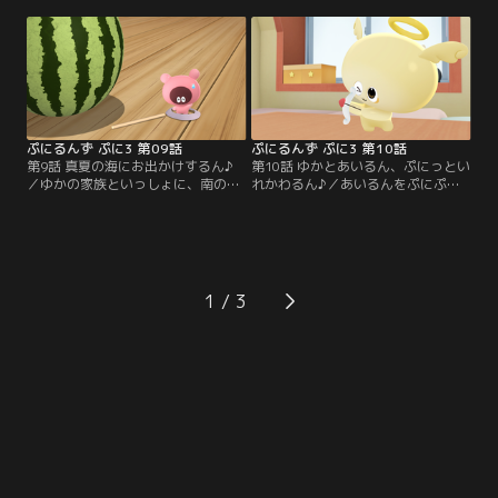
いると、なにやら音がきこえてく
が大すきなぷにるんず『なぞるん』
る。 まどの外を見てみると、そこに
だった。 そんななぞるんにとって、
はおばけ……ではなく、『ばける
はじめて来た人間のせかいはなぞで
ん』がいた。 こわくてふるえるじゅ
いっぱい。 はじめて見る黒い鳥の名
えるんだが、ぷにともだと聞いて、
前や、ネコのこむぎはなぜしっぽを
ひとあんしん。 しかし、こわくな
動かすのか、そして、なぜとげるん
り…。
はチクッと…。
ぷにるんず ぷに3 第09話
ぷにるんず ぷに3 第10話
第9話 真夏の海にお出かけするん♪
第10話 ゆかとあいるん、ぷにっとい
／ゆかの家族といっしょに、南の島
れかわるん♪／あいるんをぷにぷに
の海にやってきたぷにるんず。 はじ
しているゆか。 しかし「ぷにぷにさ
めて海を見たじゅえるんも、みんな
れるのも楽しそう。 私、あいるんに
とスイカわりをしたり、とても楽し
なってみたいなぁ」と、つぶやく。
そう。 すると、パパが「この海に
すると、そこにえんじぇるんがやっ
は、とくべつな時間にだけあらわれ
てきた。 えんじぇるんの矢に当たる
る『ひみつのばしょ』がある」と教
と、ラッキーなことがおこるのだ。
1
えてくれる。 それを聞いたぷにるん
「あいるんになれるかも！」と、き
ずは、みんなでおわんにのって、大
たいするゆか。
きな海へと出て行く。