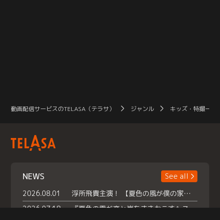
動画配信サービスのTELASA（テラサ）
ジャンル
キッズ・特撮一覧
NEWS
See all
2026.08.01
浮所飛貴主演！ 【夏色の風が僕の家にやってきた】 本日よりテラサで独占配信スタート！
2026.07.18
『夏色の雲が恋と嵐をまきおこす』スペシャルメイキング 【Part1】2026年７月18日（土）23時30分～配信スタート！話題のシーンの裏側を大公開！豪華キャスト大集合！ 『武宮家 真夏の家族会議』開催！