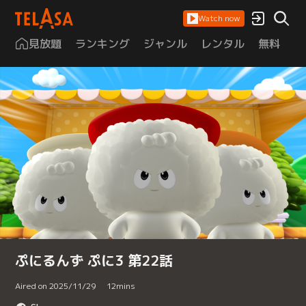
Watch now
見放題
ランキング
ジャンル
レンタル
無料
は
ぷにるんず ぷに3 第22話
Aired on 2025/11/29
12
mins