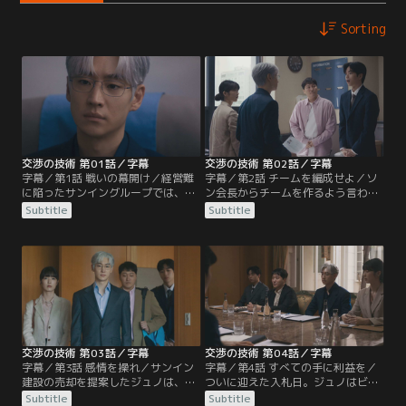
Sorting
交渉の技術 第01話／字幕
交渉の技術 第02話／字幕
字幕／第1話 戦いの幕開け／経営難
字幕／第2話 チームを編成せよ／ソ
に陥ったサンイングループでは、カ
ン会長からチームを作るよう言われ
リスマ性のあるソン・ジェシク会長
たジュノは、かつての仲間である財
Subtitle
Subtitle
のもと、ハ・テス専務とイ・ドンジ
務担当のクァク・ミンジョンと弁護
ュン常務の派閥争いが激化してい
士のオ・スニョンをチームに迎え入
た。そんな中、企業再建の切り札と
れる。さらに、自ら志願したインタ
して、“伝説の交渉人”ユン・ジュノ
ーンのチェ・ジンスも仲間に加わる
が帰国する。
ことに。
交渉の技術 第03話／字幕
交渉の技術 第04話／字幕
字幕／第3話 感情を操れ／サンイン
字幕／第4話 すべての手に利益を／
建設の売却を提案したジュノは、ソ
ついに迎えた入札日。ジュノはビウ
ン会長から予想額より3兆ウォン高
ムD＆Iのチ・ヨヌ代表に自らの思い
Subtitle
Subtitle