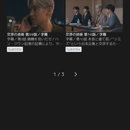
を見つける。一方、ジンスは友人の
るジンス。しかし、そこで流出元の
ジェニーから“宅配王”に隠された秘
正体に気づいた2人は新たな手に出
密を聞く。
る。
交渉の技術 第09話／字幕
交渉の技術 第10話／字幕
字幕／第9話 勝機を見いだせ／ハ
字幕／第10話 本音と建て前／“シミ
ン・ジウン記者の記事により、サン
ズ”という日本企業と交渉するた
インの株価が暴落。ジュノは急ぎチ
め、日本に出張するM＆Aチーム。
Subtitle
Subtitle
ームを集めて対策を練る。一方、激
到着早々、トラブルが生じて、ジン
怒したソン会長から厳しく叱責され
スはシミズの社員であるヒロセと共
たレジャー事業本部長のオ・チヨン
にタクシーで本社へ向かうことに。
代表は、理不尽な処遇に不満を漏ら
交渉では、ジュノの提案にシミズ側
す。
が難色を示す。
1