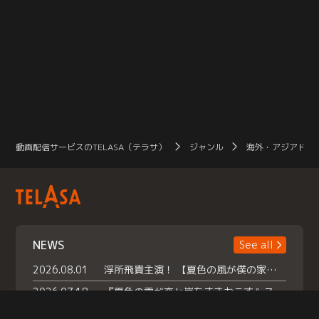
動画配信サービスのTELASA（テラサ）
ジャンル
海外・アジアドラ
NEWS
See all
2026.08.01
浮所飛貴主演！ 【夏色の風が僕の家にやってきた】 本日よりテラサで独占配信スタート！
2026.07.18
『夏色の雲が恋と嵐をまきおこす』スペシャルメイキング 【Part1】2026年７月18日（土）23時30分～配信スタート！話題のシーンの裏側を大公開！豪華キャスト大集合！ 『武宮家 真夏の家族会議』開催！
2026.07.15
救命医・遥（今田）の《心揺さぶる過去》や、 麻酔科医・権野（船越英一郎）の《謎多きプライベート》など… 《知られざるエピソード》を独占配信！