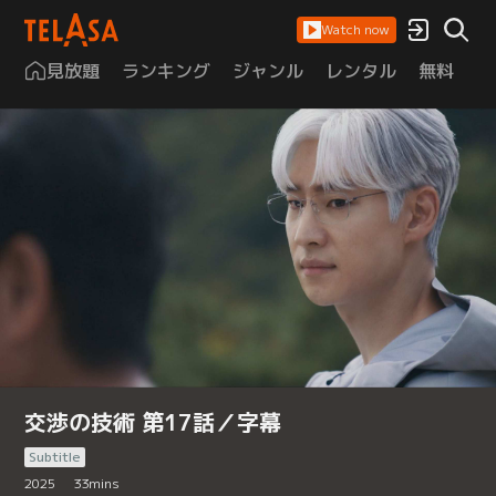
Watch now
見放題
ランキング
ジャンル
レンタル
無料
は
交渉の技術 第17話／字幕
Subtitle
2025
33
mins