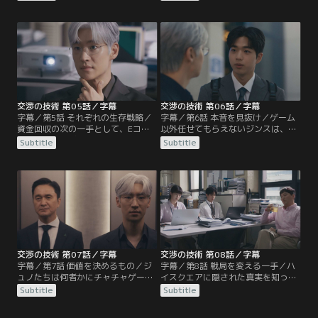
く売るよう命じられる。さらに、交
を率直に伝える。その後、チ代表が
渉先ではサンイン建設代表イ・フン
提示した入札額に、スニョンらは驚
ミンの挑発に乗ってジンスが失言し
きを隠せない。一方、1人で会場を
てしまい、チームは出直すことにな
後にしたジュノは、ある場所へと向
る。
かう。
交渉の技術 第05話／字幕
交渉の技術 第06話／字幕
字幕／第5話 それぞれの生存戦略／
字幕／第6話 本音を見抜け／ゲーム
資金回収の次の一手として、Eコマ
以外任せてもらえないジンスは、先
ース進出を掲げたジュノ。しかし過
輩のイム・ヒョンソプに不満をこぼ
Subtitle
Subtitle
去にイ常務が失敗したこともあり、
す。そんな中、ハ専務がサモエルフ
社内から猛反発される。ジュノの失
ァンドと手を組んでジュノを陥れよ
敗を狙うハ専務は、ある計画を立て
うとする。一方、M＆Aチームのも
る。そんな中、ジュノはゲーム会社
とに、DCの代表ド・ハンチョルが訪
に目を付ける。
ねてくる。
交渉の技術 第07話／字幕
交渉の技術 第08話／字幕
字幕／第7話 価値を決めるもの／ジ
字幕／第8話 戦局を変える一手／ハ
ュノたちは何者かにチャチャゲーム
イスクエアに隠された真実を知った
ズとの契約を横取りされてしまう。
ジュノはホジンを訪ねるが、すでに
Subtitle
Subtitle
事務所を訪れたジュノは、チャ・ホ
サモエルと契約したと告げられる。
ジン代表の写真に見覚えのある女性
買収失敗に責任を感じてジュノに謝