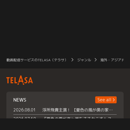
動画配信サービスのTELASA（テラサ）
ジャンル
海外・アジアドラ
NEWS
See all
2026.08.01
浮所飛貴主演！ 【夏色の風が僕の家にやってきた】 本日よりテラサで独占配信スタート！
2026.07.18
『夏色の雲が恋と嵐をまきおこす』スペシャルメイキング 【Part1】2026年７月18日（土）23時30分～配信スタート！話題のシーンの裏側を大公開！豪華キャスト大集合！ 『武宮家 真夏の家族会議』開催！
2026.07.15
救命医・遥（今田）の《心揺さぶる過去》や、 麻酔科医・権野（船越英一郎）の《謎多きプライベート》など… 《知られざるエピソード》を独占配信！