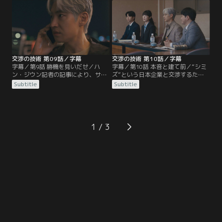
を見つける。一方、ジンスは友人の
るジンス。しかし、そこで流出元の
ジェニーから“宅配王”に隠された秘
正体に気づいた2人は新たな手に出
密を聞く。
る。
交渉の技術 第09話／字幕
交渉の技術 第10話／字幕
字幕／第9話 勝機を見いだせ／ハ
字幕／第10話 本音と建て前／“シミ
ン・ジウン記者の記事により、サン
ズ”という日本企業と交渉するた
インの株価が暴落。ジュノは急ぎチ
め、日本に出張するM＆Aチーム。
Subtitle
Subtitle
ームを集めて対策を練る。一方、激
到着早々、トラブルが生じて、ジン
怒したソン会長から厳しく叱責され
スはシミズの社員であるヒロセと共
たレジャー事業本部長のオ・チヨン
にタクシーで本社へ向かうことに。
代表は、理不尽な処遇に不満を漏ら
交渉では、ジュノの提案にシミズ側
す。
が難色を示す。
1