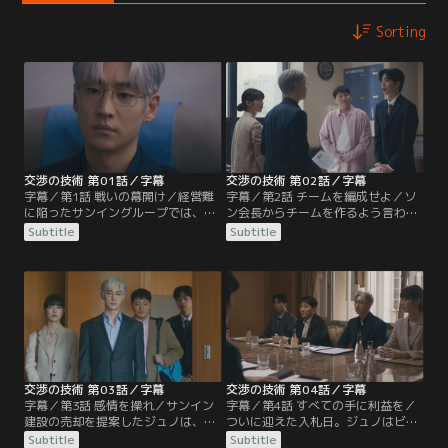
Sorting
交渉の技術 第01話／字幕
交渉の技術 第02話／字幕
字幕／第1話 戦いの幕開け／経営難
字幕／第2話 チームを編成せよ／ソ
に陥ったサンイングループでは、カ
ン会長からチームを作るよう言われ
リスマ性のあるソン・ジェシク会長
たジュノは、かつての仲間である財
Subtitle
Subtitle
のもと、ハ・テス専務とイ・ドンジ
務担当のクァク・ミンジョンと弁護
ュン常務の派閥争いが激化してい
士のオ・スニョンをチームに迎え入
た。そんな中、企業再建の切り札と
れる。さらに、自ら志願したインタ
して、“伝説の交渉人”ユン・ジュノ
ーンのチェ・ジンスも仲間に加わる
が帰国する。
ことに。
交渉の技術 第03話／字幕
交渉の技術 第04話／字幕
字幕／第3話 感情を操れ／サンイン
字幕／第4話 すべての手に利益を／
建設の売却を提案したジュノは、ソ
ついに迎えた入札日。ジュノはビウ
ン会長から予想額より3兆ウォン高
ムD＆Iのチ・ヨヌ代表に自らの思い
Subtitle
Subtitle