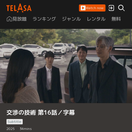
Watch now
見放題
ランキング
ジャンル
レンタル
無料
は
交渉の技術 第16話／字幕
Subtitle
2025
34
mins