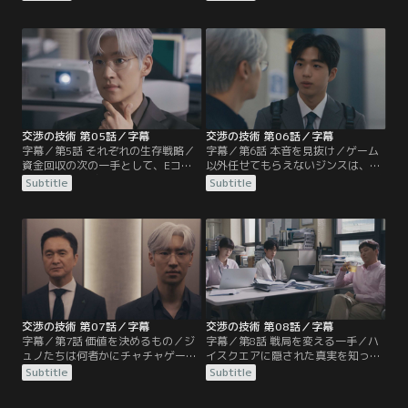
く売るよう命じられる。さらに、交
を率直に伝える。その後、チ代表が
渉先ではサンイン建設代表イ・フン
提示した入札額に、スニョンらは驚
ミンの挑発に乗ってジンスが失言し
きを隠せない。一方、1人で会場を
てしまい、チームは出直すことにな
後にしたジュノは、ある場所へと向
る。
かう。
交渉の技術 第05話／字幕
交渉の技術 第06話／字幕
字幕／第5話 それぞれの生存戦略／
字幕／第6話 本音を見抜け／ゲーム
資金回収の次の一手として、Eコマ
以外任せてもらえないジンスは、先
ース進出を掲げたジュノ。しかし過
輩のイム・ヒョンソプに不満をこぼ
Subtitle
Subtitle
去にイ常務が失敗したこともあり、
す。そんな中、ハ専務がサモエルフ
社内から猛反発される。ジュノの失
ァンドと手を組んでジュノを陥れよ
敗を狙うハ専務は、ある計画を立て
うとする。一方、M＆Aチームのも
る。そんな中、ジュノはゲーム会社
とに、DCの代表ド・ハンチョルが訪
に目を付ける。
ねてくる。
交渉の技術 第07話／字幕
交渉の技術 第08話／字幕
字幕／第7話 価値を決めるもの／ジ
字幕／第8話 戦局を変える一手／ハ
ュノたちは何者かにチャチャゲーム
イスクエアに隠された真実を知った
ズとの契約を横取りされてしまう。
ジュノはホジンを訪ねるが、すでに
Subtitle
Subtitle
事務所を訪れたジュノは、チャ・ホ
サモエルと契約したと告げられる。
ジン代表の写真に見覚えのある女性
買収失敗に責任を感じてジュノに謝