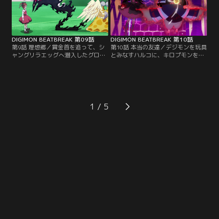
DIGIMON BEATBREAK 第09話
DIGIMON BEATBREAK 第10話
第9話 理想郷／賞金首を追って、シ
第10話 本当の友達／デジモンを玩具
ャングリラエッグへ潜入したグロー
とみなすハルコに、キロプモンを連
イングドーンの面々。そこは悲劇的
れ去られたマコト。キョウはバイヤ
災害を乗り越え、つくられた理想郷
ーの取引現場を押さえに向かう。一
だった。トモロウたちの前にゴール
方、マコトは自分の弱さが原因で、
ドヌメモンを狙う、他のクリーナー
キロプモンを苦しめてしまったこと
が現れ……。
に悩んでいた。
1