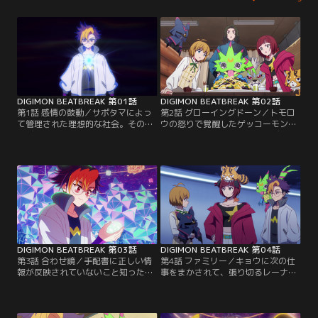
DIGIMON BEATBREAK 第01話
DIGIMON BEATBREAK 第02話
第1話 感情の鼓動／サポタマによっ
第2話 グローイングドーン／トモロ
て管理された理想的な社会。その裏
ウの怒りで覚醒したゲッコーモンが
でデジモンと呼ばれる恐ろしい生命
敵を圧倒する。その時、謎のデジモ
体が現れた。天馬トモロウは、同級
ンが現れ、サポタマを奪い去ってい
生が襲われた事件をきっかけに感情
く。兄を失い、心を閉ざすトモロウ
を爆発させる。突如サポタマが発光
だったが、クリーナーチーム「グロ
し、ゲッコーモンが誕生したのだっ
ーイングドーン」を率いる沢城キョ
た。
ウの一言に衝撃を受ける。
DIGIMON BEATBREAK 第03話
DIGIMON BEATBREAK 第04話
第3話 合わせ鏡／手配書に正しい情
第4話 ファミリー／キョウに次の仕
報が反映されていないこと知ったト
事をまかされて、張り切るレーナ。
モロウは、ゲッコーモンとともに自
しかしトモロウのミスが原因で、賞
分のe-パルスを辿る。そこはネット
金首のマッハモンを取り逃がしてし
上に作られた仮想空間、ミラーワー
まう。グローイングドーンという家
ルドだった。ハイエモンの中で光る
族にこだわるレーナを、新参者のト