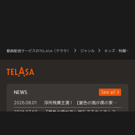
動画配信サービスのTELASA（テラサ）
ジャンル
キッズ・特撮一覧
NEWS
See all
2026.08.01
浮所飛貴主演！ 【夏色の風が僕の家にやってきた】 本日よりテラサで独占配信スタート！
2026.07.18
『夏色の雲が恋と嵐をまきおこす』スペシャルメイキング 【Part1】2026年７月18日（土）23時30分～配信スタート！話題のシーンの裏側を大公開！豪華キャスト大集合！ 『武宮家 真夏の家族会議』開催！
2026.07.15
救命医・遥（今田）の《心揺さぶる過去》や、 麻酔科医・権野（船越英一郎）の《謎多きプライベート》など… 《知られざるエピソード》を独占配信！