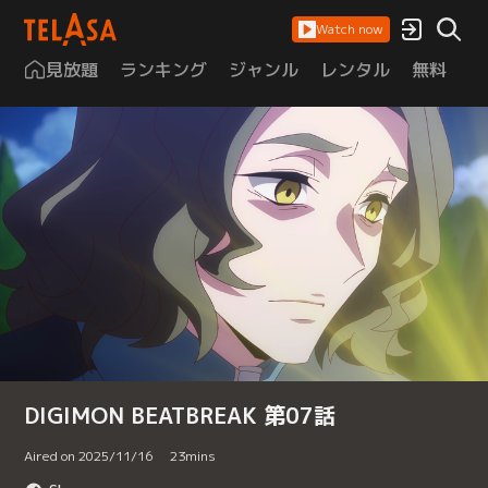
Watch now
見放題
ランキング
ジャンル
レンタル
無料
は
DIGIMON BEATBREAK 第07話
Aired on 2025/11/16
23
mins