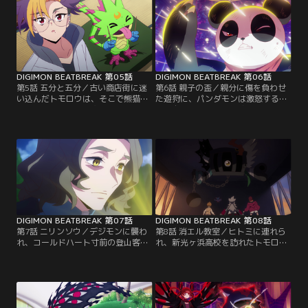
サポタマには……。
モロウは理解できなかった。
DIGIMON BEATBREAK 第05話
DIGIMON BEATBREAK 第06話
第5話 五分と五分／古い商店街に迷
第6話 親子の盃／親分に傷を負わせ
い込んだトモロウは、そこで熊猫組
た遊狩に、パンダモンは激怒する
がチンピラから町を守る姿を見かけ
が、自分の気持ちと任侠道の教えで
る。その親分である笹竹とパンダモ
葛藤していた。トモロウはアスタモ
ンは親と子の関係だった。一方、孤
ンを相手に戦いを挑もうとする。そ
荒会の遊狩も立ち退きに向けて、準
んな中、キョウは黒幕の正体を探っ
備を進めていた。
ていた。
DIGIMON BEATBREAK 第07話
DIGIMON BEATBREAK 第08話
第7話 ニリンソウ／デジモンに襲わ
第8話 消エル教室／ヒトミに連れら
れ、コールドハート寸前の登山客を
れ、新光ヶ浜高校を訪れたトモロウ
発見したトモロウたち。トモロウを
は、生徒の連続失踪事件を探る。被
助けたのは、疲れ果てた姿のキョウ
害にあったのは成績上位者のみだっ
とムラサメモンだった。山奥にある
た。ミミックモンの内部に捕らえら
古い天文台には、キョウの秘密があ
れたトモロウを助けるために、ゲッ
った。
コーモンは奮闘する。