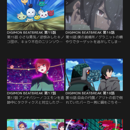
な3人組と出会うのだった。
ウには受け入れられなかった。
DIGIMON BEATBREAK 第15話
DIGIMON BEATBREAK 第16話
第15話 小さな勇気／逆恨みしたキノ
第16話 僕の居場所／グラニットの横
コ団が、キョウ不在のニリンソウに
やりでターゲットを逃がしてしまっ
忍び込み、チームの壊滅を狙う。レ
たレーナ。2人はムースモンの能力
ッドベジーモンはゲッコーモンたち
で、極寒の雪山へ転送されてしま
を無力化するが、残された幼年期デ
う。反目しながらも脱出の手がかり
ジモンはその様子を物陰から見てい
を探す中で、グラニットはルドモン
るしかなかった……。
の誕生を思い出していた。
DIGIMON BEATBREAK 第17話
DIGIMON BEATBREAK 第18話
第17話 アンチパシー／コエモンを追
第18話 自由の代償／アジトの前で倒
跡中にタクティクスと対立したグロ
れていたパーカー男に鍋をごちそう
ーイングドーン。偶然居合わせたホ
したトモロウたちだが、タクティク
タルコの弟妹がマコトを同僚と勘違
スが身柄の引き渡しを要求してき
いし、実家のお好み焼き屋に招待す
た。阻止しようとしたものの、コマ
る。食事中、ホタルコは彼らを敵視
ンドラモンは捕らえられてしまう。
するが、町では食料の盗難が頻発し
その男には暗い過去があった。