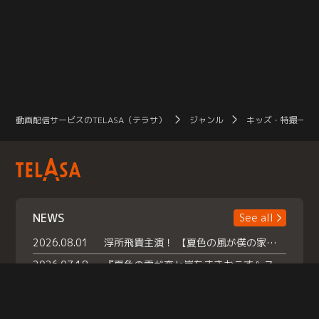
動画配信サービスのTELASA（テラサ）
ジャンル
キッズ・特撮一覧
NEWS
See all
2026.08.01
浮所飛貴主演！ 【夏色の風が僕の家にやってきた】 本日よりテラサで独占配信スタート！
2026.07.18
『夏色の雲が恋と嵐をまきおこす』スペシャルメイキング 【Part1】2026年７月18日（土）23時30分～配信スタート！話題のシーンの裏側を大公開！豪華キャスト大集合！ 『武宮家 真夏の家族会議』開催！
2026.07.15
救命医・遥（今田）の《心揺さぶる過去》や、 麻酔科医・権野（船越英一郎）の《謎多きプライベート》など… 《知られざるエピソード》を独占配信！