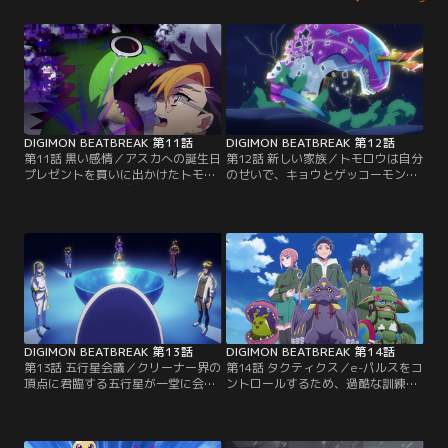
DIGIMON BEATBREAK 第11話
DIGIMON BEATBREAK 第12話
第11話 黒い感情／アスカへの誕生日
第12話 新しい家族／トモロウは自分
プレゼントを買いに出かけたトモロ
のせいで、キョウとゲッコーモンが
ウは、マフラー選びでゲッコーモン
負傷したことを悔やみ、改めてクリ
と喧嘩をしてしまう。トモロウと別
ーナーという仕事と向き合う。そん
れ、ふてくされるゲッコーモンの前
な中、異常なe-パルスを纏うデジモ
に現れたのは、有毒ガスをまき散ら
ンがグローイングドーンのアジトへ
すデジモンだった。
突き進んでいた。
DIGIMON BEATBREAK 第13話
DIGIMON BEATBREAK 第14話
第13話 五行星会議／クリーナー界の
第14話 タクティクス／e-パルスをコ
頂点に君臨する五行星が一堂に会
ントロールするため、過酷な訓練を
し、会議が開かれた。議題はコール
受けるクリーナーチーム「タクティ
ドハート事件の増加と災害級デジモ
クス」。彼らと賞金首を巡って、対
ンの出現について。一方、トモロウ
峙するグローイングドーンの面々だ
たちは賞金首の犯行現場で、不自然
が、タクティクスのやり方はトモロ