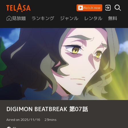
Watch now
見放題
ランキング
ジャンル
レンタル
無料
は
DIGIMON BEATBREAK 第07話
Aired on 2025/11/16
23
mins