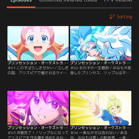
Sorting
プリンセッション・オーケストラ 第01話
プリンセッション・オーケストラ 第02話
＃01 このすばらしきせかい／ふしぎ
＃02 女の子の一生懸命／みなもが変
の国、アリスピアで催されるライブ
身したプリンセス、リップルは不慣
イベントへ親友の陽ノ下なつと一緒
れなまま怪物に翻弄されます。そこ
に訪れた空野みなもですが、会場が
に先日ライブ会場で見たプリンセス
謎の怪物に襲われます。その時、歌
であるジールが助けに入り、その場
い踊って怪物を退治する存在、プリ
は何とかなりました。ジールの正体
ンセスをみなもは見たのでした。自
は識辺かがり。なつの憧れのアイド
分のライブを夢見てアリスピアに通
ルです。みなもはかがりからプリン
うなつ、それを応援するみなも。し
セスの事、怪物ジャマオックの事を
かし今度は、なつが怪物に狙われて
聞きます。後日みなもとなつは…。
しまうのです。【提供：バンダイチ
【提供：バンダイチャンネル】
ャンネル】
プリンセッション・オーケストラ 第03話
プリンセッション・オーケストラ 第04話
＃03 決意完了！／リップルになって
＃04 一条ながせは流れない／ある
アリスピアを守る事を決めたみなも
日、みなもは推しの配信者、一条な