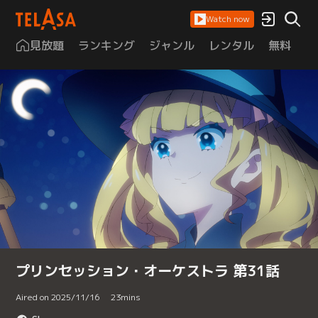
Watch now
見放題
ランキング
ジャンル
レンタル
無料
は
プリンセッション・オーケストラ 第31話
Aired on 2025/11/16
23
mins