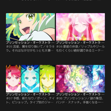
は、先輩プリンセスのかがりからア
がせと出会います。そして放課後に
ドバイスをもらう為に付いて回りま
アリスピアで催されるささやかなラ
す。一方アリスピアでは、ベスに続
イブに誘われます。アリスピアでラ
きギータという少年がジャマオック
イブの準備中のながせ。しかしそこ
を放っていました。急いで駆けつ
に、第三の敵であるドランが現れ、
け、変身するみなもとかがり。うま
ジャマオックにながせを襲わせるの
く戦えず、結局ジールに守られる事
です。ナビーユと共にみなもとかが
に消沈するリップルですが…。【提
りが現場へ急行した先には、ミュー
供：バンダイチャンネル】
チカラを奪われたながせの姿。【提
供：バンダイチャンネル】
プリンセッション・オーケストラ 第05話
プリンセッション・オーケストラ 第06話
＃05 流星、闇を切り裂いて／キラキ
＃06 歌姫の休息／リップルやジール
ラ。それはながせがもっとも大事に
も引くくらい絶好調であるミーティ
思う、人が生み出す事のできる輝き
アはジャマオックを難なく退治。興
です。ながせは自分のキラキラとプ
奮冷めやらぬという調子で、そのま
リンセスのそれとの違いに落ち込
ま打ち上げ兼祝勝会兼親睦会を提案
み、一時的にアリスピア活動ができ
します。カラオケにお茶にお買い
なくなっていました。ですがリップ
物。オフの日とばかりに打ち上げ以
ルやジール、何より自分のファンと
下略を楽しむみなもたち。その頃、
のふれあいにより、キラキラの本質
アリスピアではベス、ギータ、ドラ
に気付きます。その時、ながせは第
ンといった男性陣が暗躍を続けてい
三のプリンセス…。【提供：バンダ
ます。そして…。【提供：バンダイ
イチャンネル】
チャンネル】
プリンセッション・オーケストラ 第07話
プリンセッション・オーケストラ 第08話
＃07 予感、新たなり／ポーン、ナイ
＃08 プリンセッション／謎の集団、
ト、ビショップ。タイプ別のジャマ
バンド・スナッチ。手強くなる一方
オックを次々と生み出すベスです
の敵に対し、みなもたちはパワーア
が、どうやらまた新型が完成したよ
ップの方法を模索します。結論は、