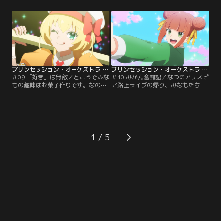
うです。ながせのお家で女子会をす
一人一人がバラバラに歌うのではな
るみなもたちは、自分たちの家族の
く、合唱をする事。ユニットを結成
話に花を咲かせます。しかし、そこ
し、さっそく特訓をするプリンセス
でナビーユから緊急出動の要請が。
たち。ですが、リップルは自分だけ
アリスピアでは新型ジャマオック、
が足を引っ張っている事を自覚しま
ルークが暴れていました。【提供：
す。他の二人と比べて、自分だけが
バンダイチャンネル】
何でもない女の子。【提供：バンダ
イチャンネル】
プリンセッション・オーケストラ 第09話
プリンセッション・オーケストラ 第10話
＃09 「好き」は無敵／ところでみな
＃10 みかん奮闘記／なつのアリスピ
もの趣味はお菓子作りです。なので
ア路上ライブの帰り、みなもたちは
自分もそういう動画を配信してみよ
日村みかんと出会います。彼女は武
うとするのですが、慣れない事に失
術と音楽を組み合わせた、まっっっ
敗ばかり。そこで気晴らしとばかり
たく新しいダンスを生み出そうとす
に、みなもは好きなお菓子作り配信
る女の子でした。夢見るままにアリ
者である佐藤かえでのイベントに行
スピア活動を満喫するなつ、みかん
く事になりました。ですが例によっ
の二人に触発されたみなもたちは、
1
て会場にはジャマオックと、ギータ
勢いみなもメジャー化計画に着手し
の姿が。かえで救出の為、みなもた
ます。そんな穏やかな風景の裏
ちは変身します。一方…。【提供：
で…。【提供：バンダイチャンネ
バンダイチャンネル】
ル】