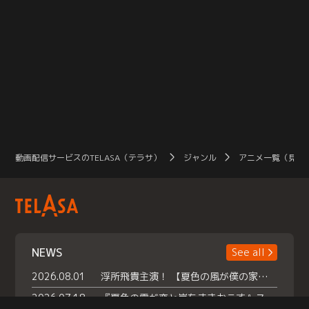
動画配信サービスのTELASA（テラサ）
ジャンル
アニメ一覧（見放
NEWS
See all
2026.08.01
浮所飛貴主演！ 【夏色の風が僕の家にやってきた】 本日よりテラサで独占配信スタート！
2026.07.18
『夏色の雲が恋と嵐をまきおこす』スペシャルメイキング 【Part1】2026年７月18日（土）23時30分～配信スタート！話題のシーンの裏側を大公開！豪華キャスト大集合！ 『武宮家 真夏の家族会議』開催！