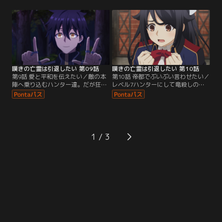
ままでは調査隊は全滅する、
令を無視してしまい、あえなく自滅
と……。宝物殿に集結したハンター
する。さらにシトリーは敵の本陣を
達はスヴェンを陣頭に、クライの≪
難なく特定。ハンター達は一気に攻
千の試練≫に対して最大級の警戒心
勢に出ようとするも--。突然、アカ
で臨んでいた。そんな中、『アカシ
シャ屈指の魔導師フリックによる一
ャの塔』きっての俊英ソフィアによ
撃必殺の雷撃魔法が一同を襲う。
る、ハンター殲滅作戦が…。
嘆きの亡霊は引退したい 第09話
嘆きの亡霊は引退したい 第10話
第9話 愛と平和を伝えたい／敵の本
第10話 帝都でぶいぶい言わせたい／
陣へ乗り込むハンター達。だが狂暴
レベル7ハンターにして竜殺しの英
なキメラに巨大ゴーレム、迫りくる
雄、アーノルド・ヘイル。野心溢れ
難敵に手こずり一進一退の攻防へ。
る彼のパーティ≪霧の雷竜（フォー
そんな命を賭けた激しい戦いは、ク
リン・ミスト）≫が、鳴り物入りで
ライの到着により急転直下の結末を
帝都へやって来た。だがクライはそ
迎える……。後日、ノト・コクレア
の存在に興味すら持たず、今日も今
率いる『アカシャの塔』の面々は、
日とて、マナ切れを起こした宝具へ
1
無念の敗走からの再起を誓うと、ハ
のチャージを巡ってひと騒動を巻き
ンター側に潜入していたソフィアと
起こしてしまう……。その後酒場
合流する。
で…。