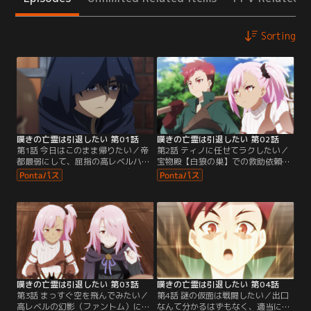
Sorting
嘆きの亡霊は引退したい 第01話
嘆きの亡霊は引退したい 第02話
第1話 今日はこのまま帰りたい／帝
第2話 ティノに任せてラクしたい／
都最弱にして、屈指の高レベルハン
宝物殿【白狼の巣】での救助依頼。
ター、クライ・アンドリヒ。自身が
ティノ、ルーダ、ギルベルト、グレ
マスターを務めるクラン≪始まりの
ッグ様による、即席パーティが結成
足跡（ファースト・ステップ）≫の
された。反発するギルベルトはクラ
新規メンバー採用面接の会場に顔を
イに勝負を挑むも、差し向けられた
出すクライだが、無責任な発言によ
ティノに負け、さらに宝具を高度に
って場は大騒動に……。後日、探索
扱うクライの姿に畏れ慄き、その実
者協会から呼び出しを食らうクライ
力を認めるに至る。無事に依頼をな
は騒動の責任を取るため…。
すりつけ安心するクライ。しかし、
どうやら…。
嘆きの亡霊は引退したい 第03話
嘆きの亡霊は引退したい 第04話
第3話 まっすぐ空を飛んでみたい／
第4話 謎の仮面は戦闘したい／出口
高レベルの幻影（ファントム）に苦
なんて分かるはずもなく、適当に宝