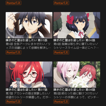
戦するティノ達。一同は強敵を相手
物殿の中を進むクライ。そんな中、
に、チームワークを駆使してなんと
すっかり忘れていた依頼にあった遭
か宝物殿を進んでいく……。そして
難ハンター達を偶然発見してしま
迎えたボスファントム戦。死力を尽
う。話によると遭難者達は「怨念の
くし辛くも勝利を収めたものの、新
化身」という凶悪な敵にやられたら
たに4体のボスが出現した！絶望的
しい。出会えば全滅必至。一刻も早
な状況に撤退を決めるティノ。だが
く宝物殿を出ようとするクライ達だ
決死の作戦も失敗に終わってしま
が、運悪く怨念の化身に遭遇してし
う。
まう！
嘆きの亡霊は引退したい 第05話
嘆きの亡霊は引退したい 第06話
第5話 全部アークにまかせたい／リ
第6話 指揮は取らずに寝ていたい／
ィズの活躍によって依頼を解決した
シトリースライムは一体どこへ？助
クライだったが、今度は別の災難に
言を求めるべく、クライはそれを作
見舞われていた。預かっていたシト
った張本人、シトリーの帰還を待つ
リースライムがいなくなっていたの
ことに。その頃、『アカシャの塔』
だ！それは帝都を滅ぼすほどの脅
はとある決断を下した。クライにア
威。気が気じゃないクライだが……
ジトを特定されたと勘違いしたこと
考えることをいったん放棄。面倒な
で、ハンターとの全面抗争の道を選
ことは全て他人に押し付けて、リィ
んだのだ。そんな事はつゆ知らず、
ズと共にデートへと出かける。
協力を仰がれた【白狼の巣】への追
加調査を…。
嘆きの亡霊は引退したい 第07話
嘆きの亡霊は引退したい 第08話
第7話 アカシャの塔は実験したい／
第8話 終わった頃に駆けつけたい／
待望のシトリーが帰還した。だがス
シトリーの手腕によって、ピンチを
ライムの件はそこそこに、シトリー
脱したハンター達。焦った『アカシ
はクライに不吉な予言をする。この
ャの塔』の構成員達はソフィアの命