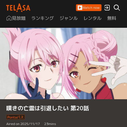
Watch now
見放題
ランキング
ジャンル
レンタル
無料
は
嘆きの亡霊は引退したい 第20話
Aired on 2025/11/17
23
mins