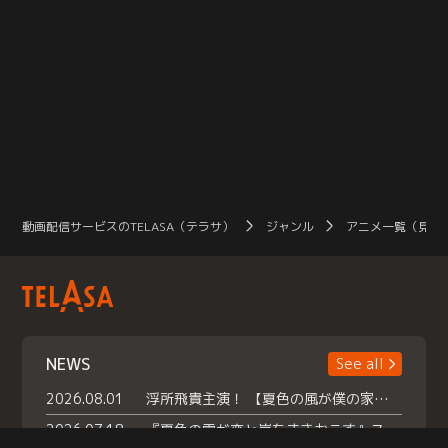
動画配信サービスのTELASA（テラサ）
ジャンル
アニメ一覧（見放
NEWS
See all
2026.08.01
浮所飛貴主演！ 【夏色の風が僕の家にやってきた】 本日よりテラサで独占配信スタート！
2026.07.18
『夏色の雲が恋と嵐をまきおこす』スペシャルメイキング 【Part1】2026年７月18日（土）23時30分～配信スタート！話題のシーンの裏側を大公開！豪華キャスト大集合！ 『武宮家 真夏の家族会議』開催！