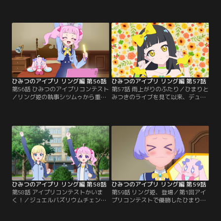
じゅりあのルームメイトの六堂える
ルクリーニングマッチ』が開催。チ
だった。拾ったメモ帳から、えるが
ーム対抗で行われるお掃除の勝負。
アイプリノベルを書いている人気の
ケンカの多いじゅりあとえるは、別
小説家だと知るみつき。一方、大人
のチームになって競い合うことに。
しい性格のえると正反対のじゅりあ
一方、それぞれ別のチームのリーダ
は、同じ部屋で暮らしているがケン
ーになったものの、てのひらぬいぐ
カばかり。えるに嫌われているんじ
るみの「プリうさ」「プリねこ」と
ゃ……と落ち込んでしまう。それを
一緒に、仲良く掃除を進めていくひ
聞いたみつきは…。
まりとみつき。だが…。
ひみつのアイプリ リング編 第56話
ひみつのアイプリ リング編 第57話
第56話 ひみつのアイプリコンテスト
第57話 雨上がりのふたり／ひまりと
／リング姫の執事シツムゥから重大
みつきのライブを見て以来、デュオ
発表がなされる。第1回アイプリコ
に興味を持ちはじめているじゅり
ンテスト開催！それは、リング姫の
あ。えるもまた、デュオをテーマに
心をドキドキ、キラキラ、ワクワク
した小説を書いていた。みつきの言
させる世界一のアイプリを決めるコ
葉に勇気をもらったえるは、じゅり
ンテスト。優勝した者には、エター
あをデュオに誘おうとする。だが、
ナルコーデが与えられるらしい。出
じゅりあはすでに別のアイプリから
場資格を手にするには、『リングゲ
誘いを受けていた。嬉しそうなじゅ
ージ』をいっぱいにしなくてはいけ
りあを見たえるはショックを受けて
ない。しかし…。
しまう。
ひみつのアイプリ リング編 第58話
ひみつのアイプリ リング編 第59話
第58話 アイプリコンテストかいま
第59話 リング姫、登場／第1回アイ
く！／ジュエルバズリウムチェンジ
プリコンテストで優勝したひまりと
ができなかったひまりとみつきは落
みつきは、リング姫の前でお披露目
ち込んだまま。 みつきはひまりを誘
ライブをすることに。緊張を隠せな