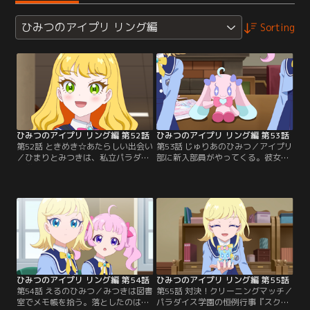
ひみつのアイプリ リング編
Sorting
ひみつのアイプリ リング編 第52話
ひみつのアイプリ リング編 第53話
第52話 ときめき☆あたらしい出会い
第53話 じゅりあのひみつ／アイプリ
／ひまりとみつきは、私立パラダイ
部に新入部員がやってくる。彼女の
ス学園中等部の二年生に進級。スタ
名は、五十嵐じゅりあ。なんとアイ
ーアイプリの二人は学園の人気者
プリモデルをやっている、あのじゅ
に、つむぎはぬいぐるみのムギちゃ
りあだった。ひまりとみつきのライ
んの姿で学園生活を楽しんでいる。
ブを見て心がときめき、入部を決め
そんな中、ひまりとみつきはアイプ
たらしい。だけど、完璧に歌えるま
リ部で話題になっている人気のアイ
でライブはやれないと言うじゅり
プリモデルに会いに、アイプリバー
あ。ひまりとみつきはじゅりあの本
スへバースイン。パシャリングスタ
心が知りたくて、パシャリングを教
ジオで…。
えてもらうことに。
ひみつのアイプリ リング編 第54話
ひみつのアイプリ リング編 第55話
第54話 えるのひみつ／みつきは図書
第55話 対決！クリーニングマッチ／
室でメモ帳を拾う。落としたのは、
パラダイス学園の恒例行事『スクー