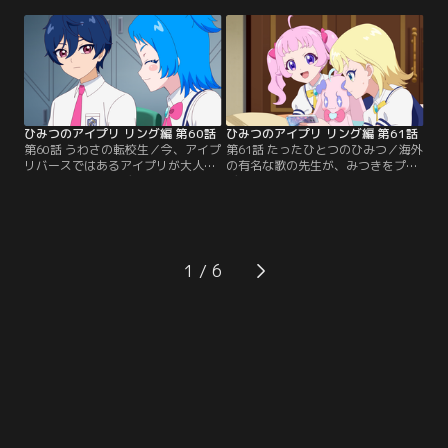
い、特訓を開始する。しかし、がん
い二人は、じゅりあ・えると合流
ばりすぎなみつきを心配したチィ
し、いよいよリング姫のいる宮殿に
は、ひまりにアドバイスを送る。ひ
向かう。しかしリング姫に会えるの
まりは、みつきの大好きなものばか
は、このライブで姫に認められた者
りを集めた『みつきちゃん大好きパ
だけ。ときめき全開でライブをする
ーティー』をひらいて元気づけよう
ラブジュリエルの二人。ポッピンド
とする。
リーミンも…。
ひみつのアイプリ リング編 第60話
ひみつのアイプリ リング編 第61話
第60話 うわさの転校生／今、アイプ
第61話 たったひとつのひみつ／海外
リバースではあるアイプリが大人
の有名な歌の先生が、みつきをプロ
気。すご腕のプロデューサーにプロ
デュースしたいと言ってきた。チャ
デュースされているらしいが、最近
レンジしたい気持ちがありながら
ライブはやっていないようだ。その
も、ひまりを置いていくことが心配
頃、パラダイス学園1年A組に七浦す
なみつき。ひまりもみつきが行くの
ばるが転校してきた。だが、ぶっき
は寂しいが、おともだちの夢は応援
らぼうで無口な態度ゆえ、周りから
してあげたい、と思っている。それ
1
怖がられるすばる。廊下を慌てて歩
以来、ひまりはみつきが心配しない
いていたひいろは、すばるにぶつか
よう、ひとりでなんでもできるよう
ってしまう。
に頑張り始める。みつきは…。