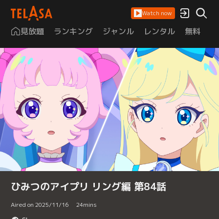
Watch now
見放題
ランキング
ジャンル
レンタル
無料
は
ひみつのアイプリ リング編 第84話
Aired on 2025/11/16
24
mins