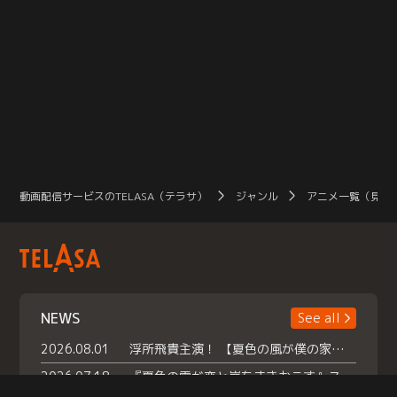
動画配信サービスのTELASA（テラサ）
ジャンル
アニメ一覧（見放
NEWS
See all
2026.08.01
浮所飛貴主演！ 【夏色の風が僕の家にやってきた】 本日よりテラサで独占配信スタート！
2026.07.18
『夏色の雲が恋と嵐をまきおこす』スペシャルメイキング 【Part1】2026年７月18日（土）23時30分～配信スタート！話題のシーンの裏側を大公開！豪華キャスト大集合！ 『武宮家 真夏の家族会議』開催！