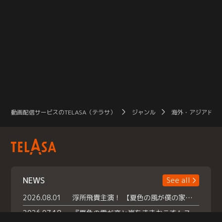
動画配信サービスのTELASA（テラサ）
ジャンル
海外・アジアドラ
NEWS
See all
2026.08.01
浮所飛貴主演！ 【夏色の風が僕の家にやってきた】 本日よりテラサで独占配信スタート！
2026.07.18
『夏色の雲が恋と嵐をまきおこす』スペシャルメイキング 【Part1】2026年７月18日（土）23時30分～配信スタート！話題のシーンの裏側を大公開！豪華キャスト大集合！ 『武宮家 真夏の家族会議』開催！