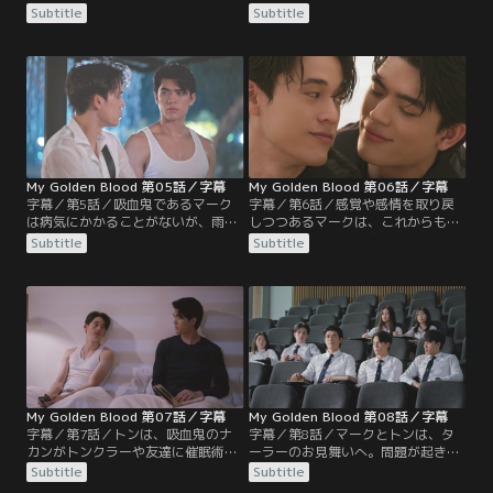
なったトン。そんなトンは、21歳に
ために友達を作ろうと考える。マー
Subtitle
Subtitle
なるまでマークと一緒にいることを
クは友達がいないことを悲しむなと
決め、マークと一緒に住み始める。
トンに言うが…。そしてトンは向か
睡眠も食事も必要ないマークは、ト
いの部屋に誰かが入居することを知
ンを気にかけて世話をする。ある
る。そんな中、トンはやる気満々で
日、マークはトンをメディカルセン
バスケの試合に出ようとするが、チ
ターへ連れていく。そこには吸血鬼
ームメンバーはマークも試合に出て
のリーダーであるターラーがいた。
ほしいと言う。
My Golden Blood 第05話／字幕
My Golden Blood 第06話／字幕
字幕／第5話／吸血鬼であるマーク
字幕／第6話／感覚や感情を取り戻
は病気にかかることがないが、雨で
しつつあるマークは、これからもト
びしょ濡れのトンが風邪を引かない
ンと一緒に過ごして守っていくこと
Subtitle
Subtitle
か心配する。翌日、トンとマークは
をトンに告げる。その後、大学の授
大学で同じ授業を受ける。しかしト
業で離れて座るトンとマーク。2人
ンはマークの態度が変わったと感じ
が離れて座る理由を知らないトンク
てしまい…。その後、マークはター
ラーは、2人がケンカしたと思い込
ラーに呼び出される。ターラーか
む。そんな中、旅行をしたことがな
ら、しばらくトンから離れるべきだ
いトンに、マークは海へ行く話を持
と忠告されたマークは…。
ちかける。トンが出した条件は…。
My Golden Blood 第07話／字幕
My Golden Blood 第08話／字幕
字幕／第7話／トンは、吸血鬼のナ
字幕／第8話／マークとトンは、タ
カンがトンクラーや友達に催眠術を
ーラーのお見舞いへ。問題が起きる
かけるのではないかと恐れる。そん
のは自分のせいだと言うトン。トン
Subtitle
Subtitle
なトンに、心配はいらないと言うマ
はターラーから、トンの血を使って