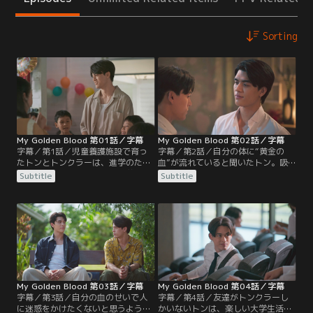
Sorting
My Golden Blood 第01話／字幕
My Golden Blood 第02話／字幕
字幕／第1話／児童養護施設で育っ
字幕／第2話／自分の体に“黄金の
たトンとトンクラーは、進学のため
血”が流れていると聞いたトン。吸
バンコクへ引っ越すことに。養護施
血鬼のマークはトンに、権力に飢え
Subtitle
Subtitle
設のヌアン先生は、ケガだけは気を
た吸血鬼たちから守り、トンが21歳
つけるようトンに言い、トンクラー
になるまで面倒を見ると告げる。し
にまでトンの出血を防ぐよう念を押
かしトンは、マークも吸血鬼である
す。バンコクに来たトンは、勝手に
ため身の安全を心配する。昼間、ト
トンクラーの名前を使ってホテルで
ンは寮に荷物を取りに行くと言いだ
給仕の仕事をする。そこでトンが見
す。吸血鬼が太陽の光を恐れること
入ってしまった相手は…。
を知っていたトンは…。
My Golden Blood 第03話／字幕
My Golden Blood 第04話／字幕
字幕／第3話／自分の血のせいで人
字幕／第4話／友達がトンクラーし
に迷惑をかけたくないと思うように
かいないトンは、楽しい大学生活の