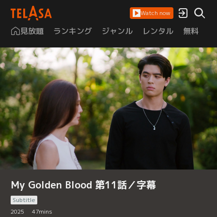
Watch now
見放題
ランキング
ジャンル
レンタル
無料
は
My Golden Blood 第11話／字幕
Subtitle
2025
47
mins