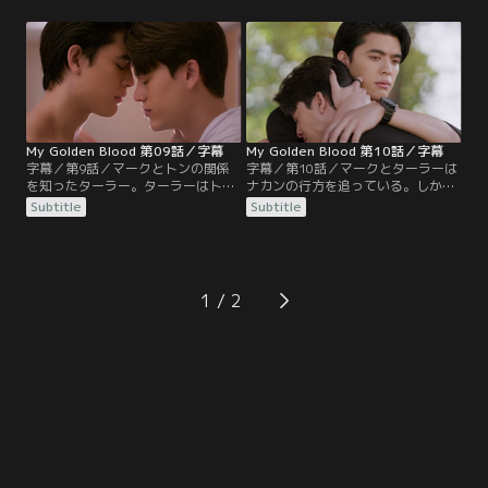
ーク。しかし、ナカンがトンクラー
新薬を作る計画への協力を頼まれ
に会いに来ていたことを知り、トン
て…。一方、トンクラーはナカンを
とマークは危機感を抱く。トンは、
警戒するようになり、奨学金の話を
トンクラーたちに迷惑をかけないよ
断ってしまう。そんな中、本を読ん
うにするため、大学が長期休暇に入
で記念日というものを知ったマーク
るのを機にあることを決断する。
は、トンをある場所へ連れていく。
My Golden Blood 第09話／字幕
My Golden Blood 第10話／字幕
字幕／第9話／マークとトンの関係
字幕／第10話／マークとターラーは
を知ったターラー。ターラーはトン
ナカンの行方を追っている。しかし
に、マークがトンに夢中なのは恋で
ターラーの力が弱まっていて、ナカ
Subtitle
Subtitle
はなく黄金の血のせいかもしれない
ンの居場所を突き止めることができ
と言う。マークと離れるべきなのか
ずにいた。まずナカンの手下を捕ま
と考えてしまうトン。一方トンクラ
えるというマークに、トンは一緒に
ーは、トンがマークとだけ秘密を共
行きたいと言いだす。トンを危険な
有していることを残念に思ってい
目に遭わせたくないマークは…。そ
1
た。トンはトンクラーと話し合おう
んな中、トンはマークの目の前で、
とするが…。
黄金の血を利用してある行動に出
る。