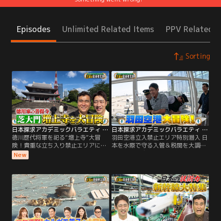
Episodes
Unlimited Related Items
PPV Related I
Sorting
日本探求アカデミックバラエティ 火曜の良純孝太郎 徳川歴代将軍を祀る“増上寺”大冒険！貴重な立ち入り禁止エリアに特別潜入！
日本探求アカデミックバラエティ 火曜の良純孝太郎 羽田空港立入禁止エリア特別潜入 日本を水際で守る入管＆税関を大調査
徳川歴代将軍を祀る“増上寺”大冒
羽田空港立入禁止エリア特別潜入 日
険！貴重な立ち入り禁止エリアに特
本を水際で守る入管＆税関を大調査
別潜入！／今回は、東京タワーのふ
／◆日本の玄関口“羽田空港”を大調
New
もとにある“増上寺”を大冒険！ 東京
査！ 良純と孝太郎が空港の立ち入り
タワーと並ぶと、その時代を超えた
禁止エリアに特別潜入！ 日本を水際
風景は唯一無二、 都内屈指の映えス
で守る“入管”“税関”の裏側、知られ
ポットとしても有名な増上寺だが…
ざる攻防に迫る！ さらに！これまで
徳川歴代将軍のうち6人もの将軍が
煩雑だった入国手続きが最新設備に
祀られているその境内には 歴史的に
よって利便性が格段にアップしてい
貴重なものが数え切れないほ
るという！
ど…！！