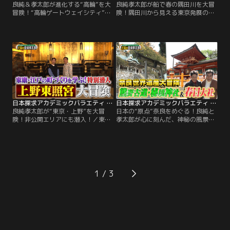
良純＆孝太郎が進化する“高輪”を大
良純孝太郎が船で春の隅田川を大冒
冒険！“高輪ゲートウェイシティ”に
険！隅田川から見える東京発展の歴
は何がある？／今回のテーマは…“高
史とは？／今回のテーマは…“春の隅
輪ゲートウェイシティ” なぜ品川か
田川大冒険” 良純孝太郎が船に乗り
らすぐの場所に新たな駅を開いたの
込み名所＆絶景をたどる旅へ！隅田
か？“高輪ゲートウェイ”とは何なの
川とともに発展してきた江戸・東京
か？高輪という土地の背景を良純孝
の歴史を感じながら東京湾を目指
太郎が大冒険で紐解くと…知られざ
す！浅草寺、両国国技館、勝鬨橋な
る日本の歴史が浮かび上がる！
どの名所の意外な歴史に 徳川家康が
隅田川にかけた最初の橋“千住大
橋”に残るその当時の痕跡
日本探求アカデミックバラエティ 火曜の良純孝太郎 良純孝太郎が“東京・上野”を大冒険！非公開エリアにも潜入！
日本探求アカデミックバラエティ 火曜の良純孝太郎 日本の“原点”奈良をめぐる！良純と孝太郎が心に刻んだ、神秘の風景とは？
良純孝太郎が“東京・上野”を大冒
日本の“原点”奈良をめぐる！良純と
険！非公開エリアにも潜入！／東京
孝太郎が心に刻んだ、神秘の風景と
を代表する観光地 上野 徳川幕府が
は？／◆日本の“原点”奈良をめぐ
守り神として配置した寛永寺を起点
る！世界遺産の宝庫、奈良をめぐる
に発展を遂げた上野は 一体どんな仕
1泊2日の旅！奈良公園誕生に秘めら
掛けで人々を惹きつける魅力あふれ
れた真実や、日本列島の成り立ちを
る街となったのか？京都に負けない
感じさせる神秘的な原風景、そして
権威ある街にするために清水寺を模
奈良グルメに出会う。さらに「神に
1
して造った「清水観音堂」や…。
呼ばれないとたどり着けない」と噂
される超秘境の神社を目指し、二人
は過酷な山道へと挑む！