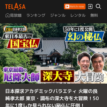
Watch now
見放題
ランキング
ジャンル
レンタル
無料
は
日本探求アカデミックバラエティ 火曜の良
純孝太郎 東京・調布の深大寺を大冒険！50
年に1度しか見られない秘仏に圧倒！