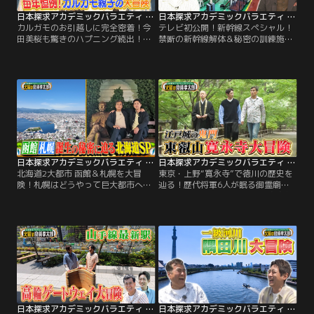
日本探求アカデミックバラエティ 火曜の良純孝太郎 カルガモのお引越しに完全密着！今田美桜も驚きのハプニング続出！？
日本探求アカデミックバラエティ 火曜の良純孝太郎 テレビ初公開！新幹線スペシャル！禁断の新幹線解体＆秘密の訓練施設
カルガモのお引越しに完全密着！今
テレビ初公開！新幹線スペシャル！
田美桜も驚きのハプニング続出！？
禁断の新幹線解体＆秘密の訓練施設
／◆カルガモのお引越しに密着する
／◆テレビ初公開！新幹線スペシャ
スペシャル企画！生まれたばかりの
ル！今回は…良純大興奮！「未来に
ヒナたちがいきなりお引越し開
残したい！新幹線スペシャル」 日本
始！？お寺で生まれたヒナたちが約
が世界に誇る新幹線のとっておき映
1キロ離れた池を目指す大冒険！弱
像満載！現在は報道規制で撮影でき
ったヒナを狙うカラスに車が行き交
ない新幹線輸送の秘蔵映像に メディ
う道路などゲストの今田美桜も驚き
ア初潜入！“秘密の訓練施設”も！さ
のハプニング続出！！
らに！
日本探求アカデミックバラエティ 火曜の良純孝太郎 北海道2大都市 函館＆札幌を大冒険！札幌はどうやって巨大都市へと発展したのか！？
日本探求アカデミックバラエティ 火曜の良純孝太郎 東京・上野“寛永寺”で徳川の歴史を辿る！歴代将軍6人が眠る御霊廟も特別拝観！
北海道2大都市 函館＆札幌を大冒
東京・上野“寛永寺”で徳川の歴史を
険！札幌はどうやって巨大都市へと
辿る！歴代将軍6人が眠る御霊廟も
発展したのか！？／今回のテーマ
特別拝観！／今回は、良純＆孝太郎
は…北海道“函館＆札幌” 幕末から明
が東京・上野で≪徳川の歴史≫をた
治にかけて外国との貿易の拠点とな
どる大冒険！徳川家の6人の将軍が
り発展した“函館” しかし…時を経て
眠る“寛永寺”を徹底調査！普段は非
北海道の中心となったのは“札幌”だ
公開だという家康の肖像画もテレビ
った 明治時代、大部分が手付かずの
初公開で家康が神として祀られるに
自然だった札幌は、どうやって200
至った背景が明らかに！？
万の大都市になったのか！？
日本探求アカデミックバラエティ 火曜の良純孝太郎 良純＆孝太郎が進化する“高輪”を大冒険！“高輪ゲートウェイシティ”には何がある？
日本探求アカデミックバラエティ 火曜の良純孝太郎 良純孝太郎が船で春の隅田川を大冒険！隅田川から見える東京発展の歴史とは？