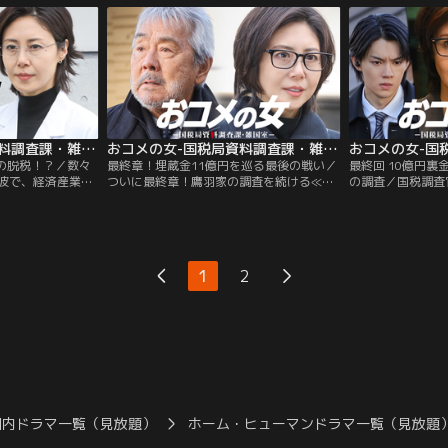
ープンした弟だ。
ム全員で先行調査に取りかかろうとする
がつかめず、素性
≪ザッコク≫だ
が、優香（長濱ねる）は拒否。神無月シェ
ば“顔の見えない敵
った飯島作久子
イク（淵上泰史）の占いサロンについて単
まされかけた友人
反発！
独捜査を始める。
らの情報で、調査
おコメの女-国税局資料調査課・雑国室-（2026/02/19放送分）第07話
おコメの女-国税局資料調査課・雑国室-（2026/02/26放送分）第08話
株の脱税！？／数々
最終章！埋蔵金11億円を巡る最後の戦い／
最終回 10億円
波で、経済産業大
ついに最終章！鷹羽家の調査を続ける≪ザ
の調査／国税調査
大）が辞職--。マ
ッコク≫に解体の危機！米田正子（松嶋
子）率いる≪ザッ
め、宗一郎は体調
菜々子）からの解体の通達にショックを受
羽家の裏金作りに
すると、宗一郎を
ける≪ザッコク≫メンバーたちだったが、
長・佐古田蔵之介
灰島（勝村政信）
解体までの1ヶ月間で鷹羽家の裏金にまつ
て、“鷹羽直哉”
選挙に立候補！時を
わる核心をつかみ、最後まで自分たちの職
ューした灰島直哉
1
2
・米田正子（松嶋
務を全うしようと誓う。しかし、笹野耕一
古田は、祭りの賑
を命じられる。
（佐野勇斗）は内示を受けて…。
埋蔵金、を一時的
る。
国内ドラマ一覧（見放題）
ホーム・ヒューマンドラマ一覧（見放題