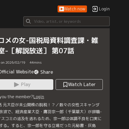
Watch now
Login
コメの女-国税局資料調査課・雑
室-［解説放送］ 第07話
d on 2026/02/19
44
mins
Official Website
Share
Play
Watch Later
 you the member?
Login
話 元大臣が未公開株の脱税！？／数々の女性スキャンダ
余波で、経済産業大臣・鷹羽宗一郎（千葉雄大）が辞職-
マスコミの追及を逃れるため、宗一郎は体調不良を口実に
する。すると、宗一郎を守る立場だった元秘書・灰島