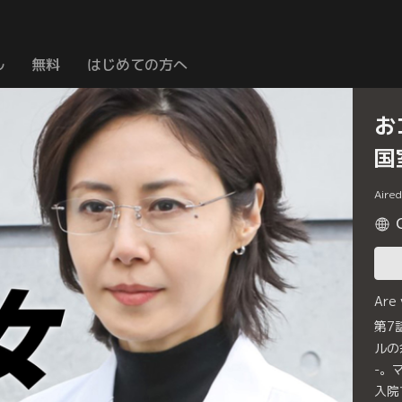
ル
無料
はじめての方へ
お
国
Aire
Are
第7
ルの
-。
入院