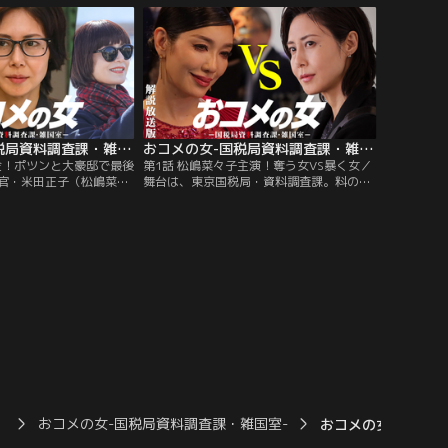
が把握できない。言わ
を見せた父・田次（寺尾聰）と偶然出くわ
”だった--。正子は、だ
す。一方、動画配信者のポンギ★カナちぇ
・真由美（堀内敬子）か
る（川津明日香）について調査が開始され
を開始することに。
ると、宗一郎の愛人のウワサや…。
おコメの女-国税局資料調査課・雑国室-（2026/03/05放送分）第09話（最終話）
おコメの女-国税局資料調査課・雑国室-［解説放送］ 第01話
裏金！ポツンと大豪邸で最後
第1話 松嶋菜々子主演！奪う女VS暴く女／
官・米田正子（松嶋菜々
舞台は、東京国税局・資料調査課。料の米
コク≫の最後の敵は…鷹
偏をとって通称≪コメ≫と呼ばれる、税務
加担する信用組合理事
調査最後の砦。≪コメ≫の敏腕国税調査
（井上順）、そし
官・米田正子（松嶋菜々子）は、優れた才
として華々しく政治家デビ
能をもつ個性派メンバーを集め、新たな部
（勝村政信）！灰島と佐
署、複雑国税事案処理室＝≪通称・ザッコ
わいに乗じて隠し財産＝
ク≫を創設する。
に避難させようと画策す
）
おコメの女-国税局資料調査課・雑国室-
おコメの女-国税局