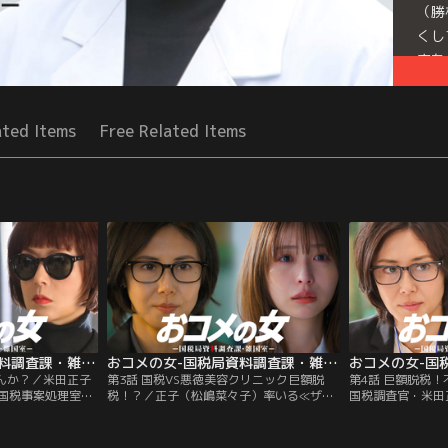
（勝
くし
査を
Mor
Seri
ated Items
Free Related Items
おコメの女-国税局資料調査課・雑国室-（2026/01/15放送分）第02話
おコメの女-国税局資料調査課・雑国室-（2026/01/22放送分）第03話
るんか？／米田正子
第3話 国税VS悪徳美容クリニック巨額脱
第4話 巨額脱税
国税事案処理室＝
税！？／正子（松嶋菜々子）率いる≪ザッ
国税調査官・米田
は…先代の店主が
コク≫が新たに調査に乗り出したのは、自
る≪ザッコク≫の
の跡を継いだ【双
らCMにも出演する総院長・芦屋満信（池
正還付を指南する
を守る兄と、新感
田鉄洋）が経営する美容クリニック。チー
詐欺グループ！し