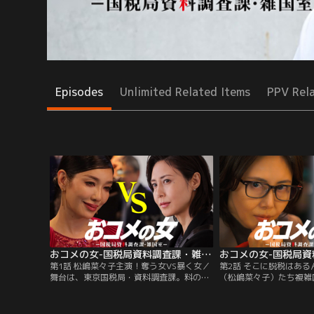
Episodes
Unlimited Related Items
PPV Rel
おコメの女-国税局資料調査課・雑国室-（2026/01/08放送分）第01話
第1話 松嶋菜々子主演！奪う女VS暴く女／
第2話 そこに脱税はあ
舞台は、東京国税局・資料調査課。料の米
（松嶋菜々子）たち複雑
偏をとって通称≪コメ≫と呼ばれる、税務
≪ザッコク≫の次なる敵
調査最後の砦。≪コメ≫の敏腕国税調査
亡くなり、老舗和菓子店
官・米田正子（松嶋菜々子）は、優れた才
子の兄弟】。老舗の看板