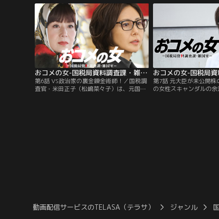
能をもつ個性派メンバーを集め、新たな部
覚スイーツ店を新たにオ
署、複雑国税事案処理室＝≪通称・ザッコ
両店舗の調査に乗り出す
ク≫を創設する。
が、先代と付き合いのあ
（大地真央）は正子に猛
おコメの女-国税局資料調査課・雑国室-（2026/02/12放送分）第06話
第6話 VS政治家の裏金錬金術師！／国税調
第7話 元大臣が未公開
査官・米田正子（松嶋菜々子）は、元国税
の女性スキャンダルの余
局職員・箱山哲郎（浅野和之）が自らの知
臣・鷹羽宗一郎（千葉雄
識を悪用して、多くの政治家たちの裏金作
スコミの追及を逃れるた
りを担っていると知る。箱山と政治家たち
不良を口実に入院する。
の黒いつながりを調べ始めた正子ら≪ザッ
守る立場だった元秘書・
コク≫メンバーは、経済産業大臣・鷹羽宗
が“鷹羽家”を背負って
一郎（千葉雄大）を擁する鷹羽グループが
同じくして、国税調査官
開く政治資金パーティーに潜入するのだ
菜々子）は宗一郎の調査
が…！？
動画配信サービスのTELASA（テラサ）
ジャンル