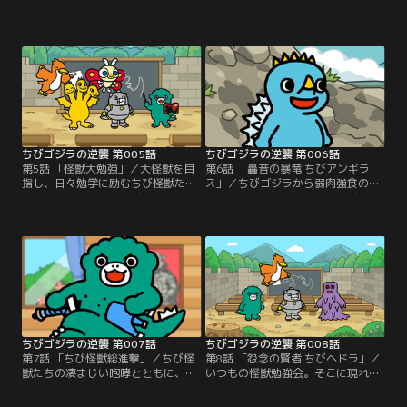
ちびゴジラと、ちびメカゴジラ。し
ジラとちびメカゴジラ。その様子を
かし、ちびモスラとは直接話すこと
上空から見下ろすちびラドン。立派
はできず、なぜか小美人を通して会
な翼を持つ彼だが、そのメンタルは
話することに…。これは、毒と逆襲
恐ろしいほどに…。これは、ナルシ
の物語--。
ストと逆襲の物語--。
ちびゴジラの逆襲 第005話
ちびゴジラの逆襲 第006話
第5話 「怪獣大勉強」／大怪獣を目
第6話 「轟音の暴竜 ちびアンギラ
指し、日々勉学に励むちび怪獣た
ス」／ちびゴジラから弱肉強食の怪
ち。教壇に立つのはちびゴジラ。荒
獣島で生きぬく術を教わるちびメカ
唐無稽な難問に立ち向かうちび怪獣
ゴジラ。その時、突如として迫りく
たち。間違えたちびメカゴジラに突
る、轟音にも似た暴れ声…これは、
きつけられたのは…これは、学びと
成長と逆襲の物語--。
逆襲の物語--。
ちびゴジラの逆襲 第007話
ちびゴジラの逆襲 第008話
第7話 「ちび怪獣総進撃」／ちび怪
第8話 「怨念の賢者 ちびヘドラ」／
獣たちの凄まじい咆哮とともに、破
いつもの怪獣勉強会。そこに現れた
壊されていく街々。破壊衝動を抑え
特別講師ちびヘドラ。ちびヘドラに
られないちびゴジラ。それは過去の
よる「人間」についての授業が始ま