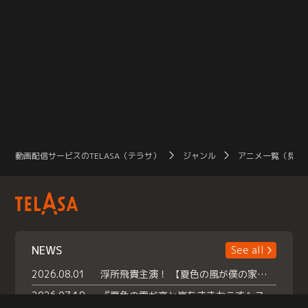
動画配信サービスのTELASA（テラサ）
ジャンル
アニメ一覧（見放
NEWS
See all
2026.08.01
浮所飛貴主演！ 【夏色の風が僕の家にやってきた】 本日よりテラサで独占配信スタート！
2026.07.18
『夏色の雲が恋と嵐をまきおこす』スペシャルメイキング 【Part1】2026年７月18日（土）23時30分～配信スタート！話題のシーンの裏側を大公開！豪華キャスト大集合！ 『武宮家 真夏の家族会議』開催！