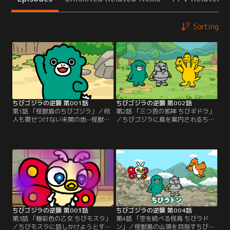
Sorting
ちびゴジラの逆襲 第001話
ちびゴジラの逆襲 第002話
第1話 「怪獣島のちびゴジラ」／何
第2話 「三つ首の邪神 ちびギドラ」
人も寄せつけない未開の地--怪獣
／ちびゴジラに島を案内されるちび
島。漂着したちびメカゴジラ。海辺
メカゴジラ。そこで、唐突にちびギ
には機械音が鳴り響く。後頭部に尋
ドラを紹介される。「友達にならな
常ではない熱を感じる。目を覚まし
い？」ちびメカゴジラの問いかけ
た彼の前に現れたのは…。これは、
に、三重人格のちびギドラは…。こ
出会いと逆襲の物語--。
れは、友情と逆襲の物語--。
ちびゴジラの逆襲 第003話
ちびゴジラの逆襲 第004話
第3話 「極彩色の乙女 ちびモスラ」
第4話 「空を統べる怪鳥 ちびラド
／ちびモスラに話しかけようとする
ン」／怪獣島の山頂を目指すちびゴ