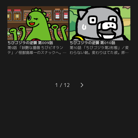
ある出来事が原因で…。これは、破
った…。これは、愚行と逆襲の物語-
壊と逆襲の物語--。
-。
ちびゴジラの逆襲 第009話
ちびゴジラの逆襲 第010話
第9話 「妖艶な薔薇 ちびビオラン
第10話 「ちびゴジラ第2形態」／変
テ」／怪獣島唯一のスナックへ。み
わらない朝。変わりはてた彼。昨日
んなの姉御ちびビオランテ。彼女は
までとは、色、形、思考、全てが異
あらゆる悩み相談を解決していく
なる。ちびメカゴジラが見たものと
が…。これは、おかきと逆襲の物語-
は…。これは、変態と逆襲の物語-
-。
-。
1