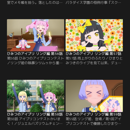
室でメモ帳を拾う。落としたのは、
パラダイス学園の恒例行事『スクー
じゅりあのルームメイトの六堂える
ルクリーニングマッチ』が開催。チ
だった。拾ったメモ帳から、えるが
ーム対抗で行われるお掃除の勝負。
アイプリノベルを書いている人気の
ケンカの多いじゅりあとえるは、別
小説家だと知るみつき。一方、大人
のチームになって競い合うことに。
しい性格のえると正反対のじゅりあ
一方、それぞれ別のチームのリーダ
は、同じ部屋で暮らしているがケン
ーになったものの、てのひらぬいぐ
カばかり。えるに嫌われているんじ
るみの「プリうさ」「プリねこ」と
ゃ……と落ち込んでしまう。それを
一緒に、仲良く掃除を進めていくひ
聞いたみつきは…。
まりとみつき。だが…。
ひみつのアイプリ リング編 第56話
ひみつのアイプリ リング編 第57話
第56話 ひみつのアイプリコンテスト
第57話 雨上がりのふたり／ひまりと
／リング姫の執事シツムゥから重大
みつきのライブを見て以来、デュオ
発表がなされる。第1回アイプリコ
に興味を持ちはじめているじゅり
ンテスト開催！それは、リング姫の
あ。えるもまた、デュオをテーマに
心をドキドキ、キラキラ、ワクワク
した小説を書いていた。みつきの言
させる世界一のアイプリを決めるコ
葉に勇気をもらったえるは、じゅり
ンテスト。優勝した者には、エター
あをデュオに誘おうとする。だが、
ナルコーデが与えられるらしい。出
じゅりあはすでに別のアイプリから
場資格を手にするには、『リングゲ
誘いを受けていた。嬉しそうなじゅ
ージ』をいっぱいにしなくてはいけ
りあを見たえるはショックを受けて
ない。しかし…。
しまう。
ひみつのアイプリ リング編 第58話
ひみつのアイプリ リング編 第59話
第58話 アイプリコンテストかいま
第59話 リング姫、登場／第1回アイ
く！／ジュエルバズリウムチェンジ
プリコンテストで優勝したひまりと
ができなかったひまりとみつきは落
みつきは、リング姫の前でお披露目