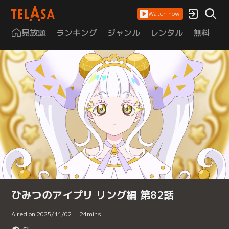
Watch now
見放題
ランキング
ジャンル
レンタル
無料
は
ひみつのアイプリ リング編 第82話
Aired on 2025/11/02
24
mins