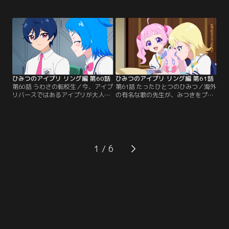
ち込んだまま。 みつきはひまりを誘
ライブをすることに。緊張を隠せな
い、特訓を開始する。しかし、がん
い二人は、じゅりあ・えると合流
ばりすぎなみつきを心配したチィ
し、いよいよリング姫のいる宮殿に
は、ひまりにアドバイスを送る。ひ
向かう。しかしリング姫に会えるの
まりは、みつきの大好きなものばか
は、このライブで姫に認められた者
りを集めた『みつきちゃん大好きパ
だけ。ときめき全開でライブをする
ーティー』をひらいて元気づけよう
ラブジュリエルの二人。ポッピンド
とする。
リーミンも…。
ひみつのアイプリ リング編 第60話
ひみつのアイプリ リング編 第61話
第60話 うわさの転校生／今、アイプ
第61話 たったひとつのひみつ／海外
リバースではあるアイプリが大人
の有名な歌の先生が、みつきをプロ
気。すご腕のプロデューサーにプロ
デュースしたいと言ってきた。チャ
デュースされているらしいが、最近
レンジしたい気持ちがありながら
ライブはやっていないようだ。その
も、ひまりを置いていくことが心配
頃、パラダイス学園1年A組に七浦す
なみつき。ひまりもみつきが行くの
ばるが転校してきた。だが、ぶっき
は寂しいが、おともだちの夢は応援
らぼうで無口な態度ゆえ、周りから
してあげたい、と思っている。それ
1
怖がられるすばる。廊下を慌てて歩
以来、ひまりはみつきが心配しない
いていたひいろは、すばるにぶつか
よう、ひとりでなんでもできるよう
ってしまう。
に頑張り始める。みつきは…。