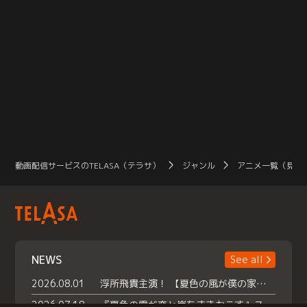
動画配信サービスのTELASA（テラサ）
ジャンル
アニメ一覧（見放
NEWS
See all
2026.08.01
浮所飛貴主演！ 【夏色の風が僕の家にやってきた】 本日よりテラサで独占配信スタート！
2026.07.18
『夏色の雲が恋と嵐をまきおこす』スペシャルメイキング 【Part1】2026年７月18日（土）23時30分～配信スタート！話題のシーンの裏側を大公開！豪華キャスト大集合！ 『武宮家 真夏の家族会議』開催！