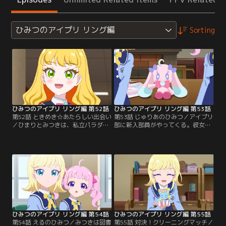
ひみつのアイプリ リング編
Sorting
ひみつのアイプリ リング編 第52話
ひみつのアイプリ リング編 第53話
第52話 ときめき☆あたらしい出会い
第53話 じゅりあのひみつ／アイプリ
／ひまりとみつきは、私立パラダイ
部に新入部員がやってくる。彼女の
ス学園中等部の二年生に進級。スタ
名は、五十嵐じゅりあ。なんとアイ
ーアイプリの二人は学園の人気者
プリモデルをやっている、あのじゅ
に、つむぎはぬいぐるみのムギちゃ
りあだった。ひまりとみつきのライ
んの姿で学園生活を楽しんでいる。
ブを見て心がときめき、入部を決め
そんな中、ひまりとみつきはアイプ
たらしい。だけど、完璧に歌えるま
リ部で話題になっている人気のアイ
でライブはやれないと言うじゅり
プリモデルに会いに、アイプリバー
あ。ひまりとみつきはじゅりあの本
スへバースイン。パシャリングスタ
心が知りたくて、パシャリングを教
ジオで…。
えてもらうことに。
ひみつのアイプリ リング編 第54話
ひみつのアイプリ リング編 第55話
第54話 えるのひみつ／みつきは図書
第55話 対決！クリーニングマッチ／