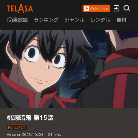
Watch now
見放題
ランキング
ジャンル
レンタル
無料
は
桃源暗鬼 第15話
Aired on 2025/10/24
24
mins