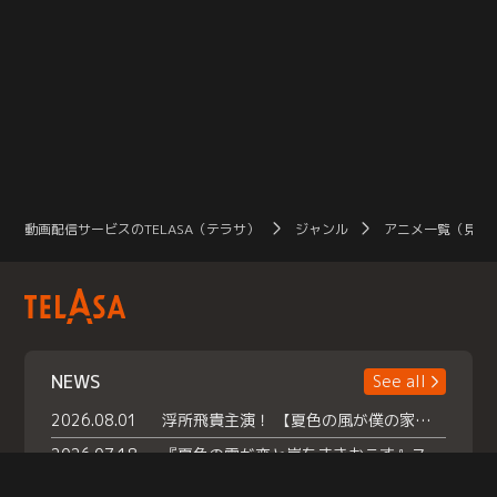
動画配信サービスのTELASA（テラサ）
ジャンル
アニメ一覧（見放
NEWS
See all
2026.08.01
浮所飛貴主演！ 【夏色の風が僕の家にやってきた】 本日よりテラサで独占配信スタート！
2026.07.18
『夏色の雲が恋と嵐をまきおこす』スペシャルメイキング 【Part1】2026年７月18日（土）23時30分～配信スタート！話題のシーンの裏側を大公開！豪華キャスト大集合！ 『武宮家 真夏の家族会議』開催！
2026.07.15
救命医・遥（今田）の《心揺さぶる過去》や、 麻酔科医・権野（船越英一郎）の《謎多きプライベート》など… 《知られざるエピソード》を独占配信！