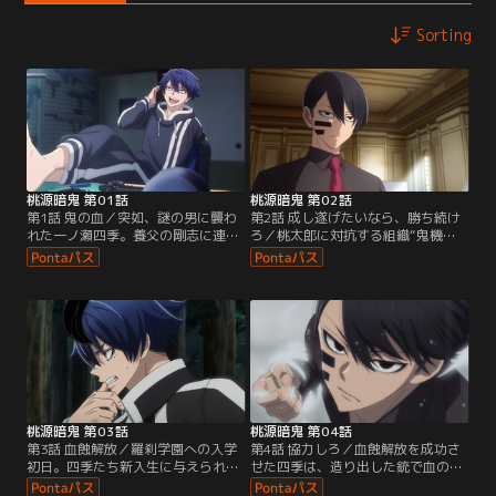
Sorting
桃源暗鬼 第01話
桃源暗鬼 第02話
第1話 鬼の血／突如、謎の男に襲わ
第2話 成し遂げたいなら、勝ち続け
れた一ノ瀬四季。養父の剛志に連れ
ろ／桃太郎に対抗する組織“鬼機
られて逃げる中、出生の秘密を告げ
関”の一員・無陀野無人は、戦いで
られる。実は四季は“鬼”の血を継ぐ
負傷した四季を回収する。意識を取
存在であり、“桃太郎”の血を継ぐ者
り戻した四季に、無陀野は審査を開
たち“桃太郎機関”に狙われているの
始。鬼の血に目覚めた四季が鬼機関
だと--。
に有用な人材か、冷徹に見極めよう
とする。
桃源暗鬼 第03話
桃源暗鬼 第04話
第3話 血蝕解放／羅刹学園への入学
第4話 協力しろ／血蝕解放を成功さ
初日。四季たち新入生に与えられた
せた四季は、造り出した銃で血の巨
課題は、無陀野との“鬼ごっこ”。負
人を倒すが、血を使いすぎたせいで