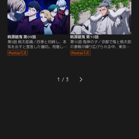
の力で巨大な黒い箱を造り出し、京
たりにしながら、手術岾ロクロは何
都支部を丸ごと閉じ込めてしまう。
もできずに怯えていて……。
桃源暗鬼 第09話
桃源暗鬼 第10話
第9話 桃太郎魂／四季と対峙し、本
第10話 鬼神の子／京都で鬼と桃太郎
気を出すと宣言した唾切。用意して
の激戦が繰り広げられる中、東京の
いた“棺桶”を開くと、中から桃太郎
桃太郎機関本部には五月雨の姿があ
が現れる。仲間すら人形にするのか
った。21部隊隊長・桃巌深夜の挑発
と怒りを露わにする四季に対し、唾
を受け流しながらも、五月雨は“鬼
切はこの死体が自ら望んで人形にな
神の子”の1人である四季は自分が殺
ったと明かす。
すと断言する。
1