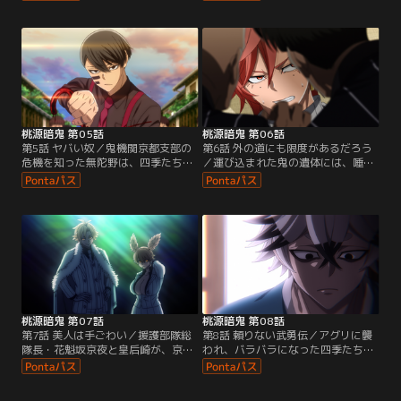
けたら即退学というルールでありな
行動不能に。一方、皇后崎は、倒れ
がら、四季は同じ1組目に選ばれた
た四季や帆稀を顧みることなく「鬼
皇后崎迅の挑発に乗り、開始早々戦
役を殺せば即卒業」という特別ルー
い始めてしまう。
ルに則り、無陀野に挑む。
桃源暗鬼 第05話
桃源暗鬼 第06話
第5話 ヤバい奴／鬼機関京都支部の
第6話 外の道にも限度があるだろう
危機を知った無陀野は、四季たちを
／運び込まれた鬼の遺体には、唾切
連れて救援に向かう。京都では、桃
の細菌が仕込まれていた。唾切の能
太郎機関戦闘部隊の隊長・桃宮唾切
力により操られた遺体が、かつての
が副隊長・桃草蓬らと共に鬼たちを
仲間たちに襲い掛かる。戦闘能力を
襲撃。恐ろしい計画を進めようとし
持たない援護部隊や怪我人に対抗す
ていた。
る手段はなく、京都支部は壊滅の危
機に陥る。
桃源暗鬼 第07話
桃源暗鬼 第08話
第7話 美人は手ごわい／援護部隊総
第8話 頼りない武勇伝／アグリに襲
隊長・花魁坂京夜と皇后崎が、京都
われ、バラバラになった四季たち。
支部に侵入した唾切と蓬に遭遇す
漣水鶏は血蝕解放を使い、一匹のア
る。花魁坂は伝令の指示を出して皇
グリを倒すも、続いて現れたアグリ
后崎を撤退させる。対する蓬は、桃
に殺されかける。その光景を目の当