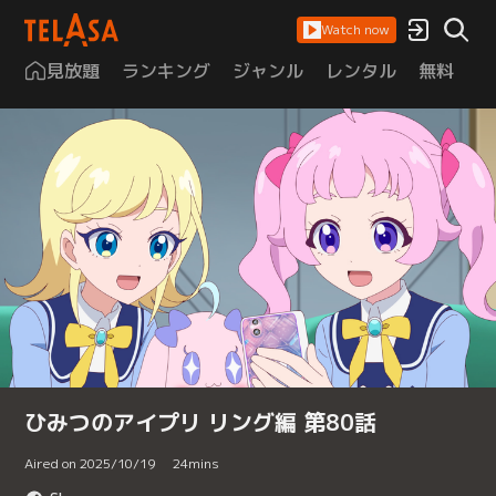
Watch now
見放題
ランキング
ジャンル
レンタル
無料
は
ひみつのアイプリ リング編 第80話
Aired on 2025/10/19
24
mins