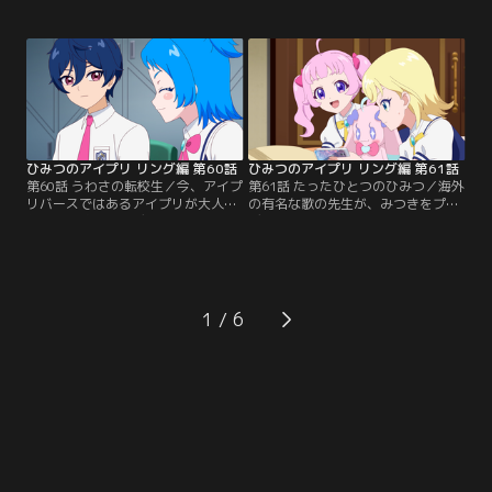
ち込んだまま。 みつきはひまりを誘
ライブをすることに。緊張を隠せな
い、特訓を開始する。しかし、がん
い二人は、じゅりあ・えると合流
ばりすぎなみつきを心配したチィ
し、いよいよリング姫のいる宮殿に
は、ひまりにアドバイスを送る。ひ
向かう。しかしリング姫に会えるの
まりは、みつきの大好きなものばか
は、このライブで姫に認められた者
りを集めた『みつきちゃん大好きパ
だけ。ときめき全開でライブをする
ーティー』をひらいて元気づけよう
ラブジュリエルの二人。ポッピンド
とする。
リーミンも…。
ひみつのアイプリ リング編 第60話
ひみつのアイプリ リング編 第61話
第60話 うわさの転校生／今、アイプ
第61話 たったひとつのひみつ／海外
リバースではあるアイプリが大人
の有名な歌の先生が、みつきをプロ
気。すご腕のプロデューサーにプロ
デュースしたいと言ってきた。チャ
デュースされているらしいが、最近
レンジしたい気持ちがありながら
ライブはやっていないようだ。その
も、ひまりを置いていくことが心配
頃、パラダイス学園1年A組に七浦す
なみつき。ひまりもみつきが行くの
ばるが転校してきた。だが、ぶっき
は寂しいが、おともだちの夢は応援
らぼうで無口な態度ゆえ、周りから
してあげたい、と思っている。それ
1
怖がられるすばる。廊下を慌てて歩
以来、ひまりはみつきが心配しない
いていたひいろは、すばるにぶつか
よう、ひとりでなんでもできるよう
ってしまう。
に頑張り始める。みつきは…。