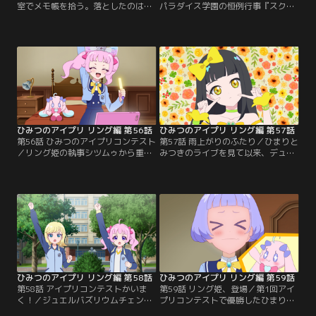
室でメモ帳を拾う。落としたのは、
パラダイス学園の恒例行事『スクー
じゅりあのルームメイトの六堂える
ルクリーニングマッチ』が開催。チ
だった。拾ったメモ帳から、えるが
ーム対抗で行われるお掃除の勝負。
アイプリノベルを書いている人気の
ケンカの多いじゅりあとえるは、別
小説家だと知るみつき。一方、大人
のチームになって競い合うことに。
しい性格のえると正反対のじゅりあ
一方、それぞれ別のチームのリーダ
は、同じ部屋で暮らしているがケン
ーになったものの、てのひらぬいぐ
カばかり。えるに嫌われているんじ
るみの「プリうさ」「プリねこ」と
ゃ……と落ち込んでしまう。それを
一緒に、仲良く掃除を進めていくひ
聞いたみつきは…。
まりとみつき。だが…。
ひみつのアイプリ リング編 第56話
ひみつのアイプリ リング編 第57話
第56話 ひみつのアイプリコンテスト
第57話 雨上がりのふたり／ひまりと
／リング姫の執事シツムゥから重大
みつきのライブを見て以来、デュオ
発表がなされる。第1回アイプリコ
に興味を持ちはじめているじゅり
ンテスト開催！それは、リング姫の
あ。えるもまた、デュオをテーマに
心をドキドキ、キラキラ、ワクワク
した小説を書いていた。みつきの言
させる世界一のアイプリを決めるコ
葉に勇気をもらったえるは、じゅり
ンテスト。優勝した者には、エター
あをデュオに誘おうとする。だが、
ナルコーデが与えられるらしい。出
じゅりあはすでに別のアイプリから
場資格を手にするには、『リングゲ
誘いを受けていた。嬉しそうなじゅ
ージ』をいっぱいにしなくてはいけ
りあを見たえるはショックを受けて
ない。しかし…。
しまう。
ひみつのアイプリ リング編 第58話
ひみつのアイプリ リング編 第59話
第58話 アイプリコンテストかいま
第59話 リング姫、登場／第1回アイ
く！／ジュエルバズリウムチェンジ
プリコンテストで優勝したひまりと
ができなかったひまりとみつきは落
みつきは、リング姫の前でお披露目