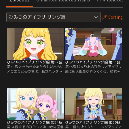
ひみつのアイプリ リング編
Sorting
ひみつのアイプリ リング編 第52話
ひみつのアイプリ リング編 第53話
第52話 ときめき☆あたらしい出会い
第53話 じゅりあのひみつ／アイプリ
／ひまりとみつきは、私立パラダイ
部に新入部員がやってくる。彼女の
ス学園中等部の二年生に進級。スタ
名は、五十嵐じゅりあ。なんとアイ
ーアイプリの二人は学園の人気者
プリモデルをやっている、あのじゅ
に、つむぎはぬいぐるみのムギちゃ
りあだった。ひまりとみつきのライ
んの姿で学園生活を楽しんでいる。
ブを見て心がときめき、入部を決め
そんな中、ひまりとみつきはアイプ
たらしい。だけど、完璧に歌えるま
リ部で話題になっている人気のアイ
でライブはやれないと言うじゅり
プリモデルに会いに、アイプリバー
あ。ひまりとみつきはじゅりあの本
スへバースイン。パシャリングスタ
心が知りたくて、パシャリングを教
ジオで…。
えてもらうことに。
ひみつのアイプリ リング編 第54話
ひみつのアイプリ リング編 第55話
第54話 えるのひみつ／みつきは図書
第55話 対決！クリーニングマッチ／