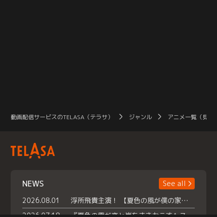
動画配信サービスのTELASA（テラサ）
ジャンル
アニメ一覧（見放
NEWS
See all
2026.08.01
浮所飛貴主演！ 【夏色の風が僕の家にやってきた】 本日よりテラサで独占配信スタート！
2026.07.18
『夏色の雲が恋と嵐をまきおこす』スペシャルメイキング 【Part1】2026年７月18日（土）23時30分～配信スタート！話題のシーンの裏側を大公開！豪華キャスト大集合！ 『武宮家 真夏の家族会議』開催！