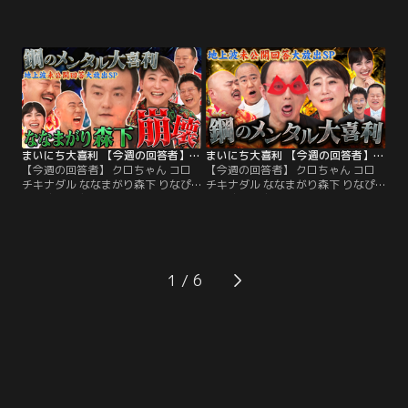
ー吾郎A なだぎ武 クロちゃん／旬な
功太／旬な芸人が週替わりで毎日大
芸人が週替わりで毎日大喜利に挑
喜利に挑戦！ MCはモグライダー！
戦！ MCはモグライダー！お題に対
お題に対して芸人が大喜利を行い、
して芸人が大喜利を行い、お題の最
お題の最後にはモグライダー芝の選
後にはモグライダー芝の選ぶ各回
ぶ各回答”芝’sベスト”を発表しま
答”芝’sベスト”を発表します！ 【今
す！ 【今週の回答者】 なだぎ武、
週の回答者】 板尾創路、山田花子、
箕輪はるか、ハリウッドザコシショ
ふかわりょう、椿鬼奴、バッファロ
ウ、中山功太
ー吾郎A
まいにち大喜利 【今週の回答者】 クロちゃん コロチキナダル ななまがり森下 りなぴっぴ 友近
まいにち大喜利 【今週の回答者】 クロちゃん コロチキナダル ななまがり森下 りなぴっぴ 友近
【今週の回答者】 クロちゃん コロ
【今週の回答者】 クロちゃん コロ
チキナダル ななまがり森下 りなぴ
チキナダル ななまがり森下 りなぴ
っぴ 友近／旬な芸人が週替わりで毎
っぴ 友近／旬な芸人が週替わりで毎
日大喜利に挑戦！ MCはモグライダ
日大喜利に挑戦！ MCはモグライダ
ー！お題に対して芸人が大喜利を行
ー！お題に対して芸人が大喜利を行
い、お題の最後にはモグライダー芝
い、お題の最後にはモグライダー芝
の選ぶ各回答”芝’sベスト”を発表し
の選ぶ各回答”芝’sベスト”を発表し
ます！ 【今週の回答者】 クロちゃ
ます！ 【今週の回答者】 クロちゃ
1
ん、コロチキナダル、ななまがり森
ん、コロチキナダル、ななまがり森
下、りなぴっぴ、友近
下、りなぴっぴ、友近