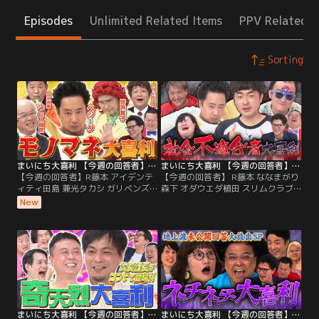
Episodes
Unlimited Related Items
PPV Related I
Sorting
まいにち大喜利 【今週の回答者】R藤本 アイデンティティ田島 兼光タカシ ガリベンズ矢野 チャンス大城
まいにち大喜利 【今週の回答者】 R藤本 ななまがり森下 オダウエダ植田 スリムクラブ真栄田 たくろう赤木
【今週の回答者】R藤本 アイデンテ
【今週の回答者】 R藤本 ななまがり
ィティ田島 兼光タカシ ガリベンズ
森下 オダウエダ植田 スリムクラブ
矢野 チャンス大城／旬な芸人が週替
真栄田 たくろう赤木／旬な芸人が週
New
わりで毎日大喜利に挑戦！ MCはモ
替わりで毎日大喜利に挑戦！ MCは
グライダー！お題に対して芸人が大
モグライダー！お題に対して芸人が
喜利を行い、お題の最後にはモグラ
大喜利を行い、お題の最後にはモグ
イダー芝の選ぶ各回答”芝’sベス
ライダー芝の選ぶ各回答”芝’sベス
ト”を発表します！ 【今週の回答
ト”を発表します！ 【今週の回答
者】 R藤本、アイデンティティ田
者】 R藤本、ななまがり森下、オダ
島、兼光タカシ、ガリベンズ矢野、
ウエダ植田、スリムクラブ真栄田、
チャンス大城
たくろう赤木
まいにち大喜利 【今週の回答者】次長課長 チャンス大城 お抹茶 九条ジョー
まいにち大喜利 【今週の回答者】水田信二 とろサーモン久保田 ZAZY ハリセンボンはるか スパイク松浦