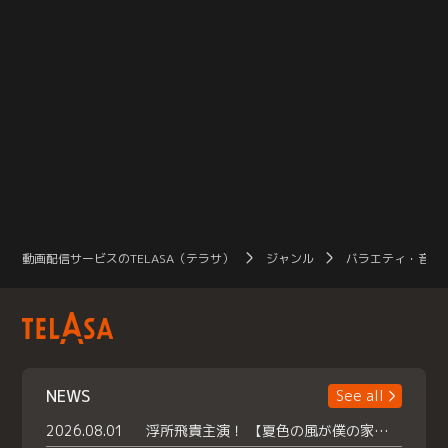
動画配信サービスのTELASA（テラサ）
ジャンル
バラエティ・音楽
NEWS
See all
2026.08.01
浮所飛貴主演！ 【夏色の風が僕の家にやってきた】 本日よりテラサで独占配信スタート！