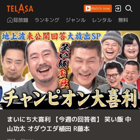
Watch now
見放題
ランキング
ジャンル
レンタル
無料
は
まいにち大喜利 【今週の回答者】 笑い飯 中
山功太 オダウエダ植田 R藤本