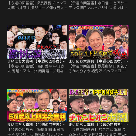
【今週の回答者】次長課長 チャンス
【今週の回答者】水田信二 とろサー
大城 お抹茶 九条ジョー／旬な芸人
モン久保田 ZAZY ハリセンボンはる
が週替わりで毎日大喜利に挑戦！
か スパイク松浦／旬な芸人が週替わ
MCはモグライダー！お題に対して
りで毎日大喜利に挑戦！ MCはモグ
芸人が大喜利を行い、お題の最後に
ライダー！お題に対して芸人が大喜
はモグライダー芝の選ぶ各回答”芝’s
利を行い、お題の最後にはモグライ
ベスト”を発表します！ 【今週の回
ダー芝の選ぶ各回答”芝’sベスト”を
答者】次長課長、チャンス大城、お
発表します！ 【今週の回答者】 水
抹茶、九条ジョー
田信二、とろサーモン久保田、
ZAZY、ハリセンボンはるか、スパ
イク松浦
まいにち大喜利 【今週の回答者】 島田秀平 中山功太 鬼越トマホーク 岡野陽一
まいにち大喜利 【今週の回答者】板尾創路 山田花子 ふかわりょう 椿鬼奴 バッファロー吾郎A なだぎ武 クロちゃん
【今週の回答者】 島田秀平 中山功
【今週の回答者】板尾創路 山田花子
太 鬼越トマホーク 岡野陽一／旬な
ふかわりょう 椿鬼奴 バッファロー
芸人が週替わりで毎日大喜利に挑
吾郎A なだぎ武 クロちゃん／旬な芸
戦！MCはモグライダー！お題に対
人が週替わりで毎日大喜利に挑戦！
して芸人が大喜利を行い、お題の最
MCはモグライダー！お題に対して
後にはモグライダー芝の選ぶ各回
芸人が大喜利を行い、お題の最後に
答”芝’sベスト”を発表します！【今
はモグライダー芝の選ぶ各回答”芝’s
週の回答者】島田秀平、中山功太、
ベスト”を発表します！
鬼越トマホーク、岡野陽一
まいにち大喜利 【今週の回答者】 板尾創路 山田花子 ふかわりょう 椿鬼奴 バッファロー吾郎A なだぎ武 クロちゃん
まいにち大喜利 【今週の回答者】 なだぎ武 箕輪はるか ハリウッドザコシショウ 中山功太
【今週の回答者】 板尾創路 山田花
【今週の回答者】 なだぎ武 箕輪は
子 ふかわりょう 椿鬼奴 バッファロ
るか ハリウッドザコシショウ 中山