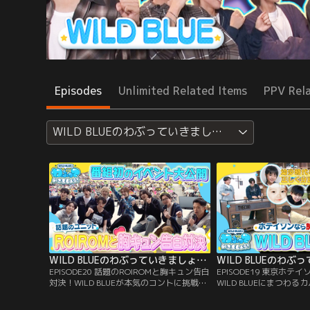
Episodes
Unlimited Related Items
PPV Rel
WILD BLUEのわぶっていきましょう！
WILD BLUEのわぶっていきましょう！（2026/03/29放送分）＃20
EPISODE20 話題のROIROMと胸キュン告白
EPISODE19 東京ホ
対決！WILD BLUEが本気のコントに挑戦／
WILD BLUEにまつわ
番組初のイベント「ライブでもわぶってい
ん的存在のホテイソンにWI
きましょう！」の模様を大公開！話題のユ
る難問を出題。（1）幼