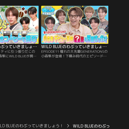
ーを出すおでん店でヒン
俳優オーディション！「別れを告げられ、
初心者だらけでおでんカ
彼女のために了承する彼氏」をアドリブで
vs直弥vs陽向『春のモテ
演技。真剣に臨むWILD BLUE5人に対し
長はアノ人。
て、う大先生もガチ審査！数々のドラマに
出演する幸輝に…。
WILD BLUEのわぶっていきましょう！（2026/01/18放送分）＃12
WILD BLUEのわぶっていきましょう！（2026/01/11放送分）＃11
バラエティに引っ張りだこの
EPISODE11 憧れの大先輩GENERATIONSの
小森隼にWILD BLUEが質問
小森隼が登場！下積み時代のエピソードや
授業＆利きコーヒー対決
秘蔵写真大放出！WILD BLUEと夢のダンス
金残高も丸裸！？／憧れ
コラボが実現！／WILD BLUE颯がダンスを
ATIONS小森隼後半戦！
始めたきっかけ、憧れのGENERATIONS小
ティストの中でも、バラエ
森隼が登場！今年10月にアリーナツアーが
ントツに多い小森隼！
決まっているGENERATIONS！
ILD BLUEのわぶっていきましょう！
WILD BLUEのわぶっていきま