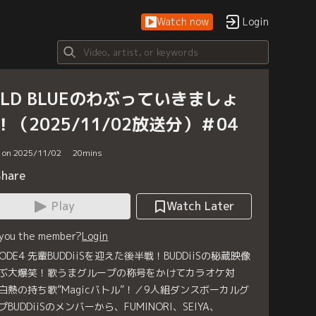
Watch now
Login
ILD BLUEのわぶっていきましょ
！（2025/11/02放送分）＃04
d on 2025/11/02
20
mins
Share
Play
Watch Later
 you the member?
Login
SODE4 先輩BUDDiiSを迎えた後半戦！BUDDiiSの秘蔵映像
ぶ大爆笑！歌うまグループの称号をかけてカラオケ対
白熱の持ち歌”Magicバトル”！／9人組ダンスボーカルグ
プBUDDiiSのメンバーから、FUMINORI、SEIYA、