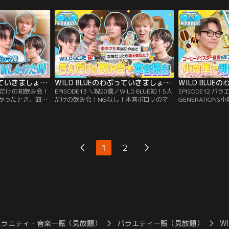
あの人の行動（3）
たける○○で打合せに遅刻し解散寸前
（1）実際にカレ
WILD BLUEと
（3）ショーゴM-1決勝会見で大スベリ▽た
ト模索（2）料理
ホテイソンなら解
けるは何てツッコむか当てクイズ！ショー
レーを試作▽幸輝
ゴと漫才をしながら解答。
髪選手権』審査員
WILD BLUEのわぶっていきましょう！（2026/02/08放送分）＃14
WILD BLUEのわぶっていきましょう！（2026/01/25放送分）＃13
！5人だけの初飲み会！
EPISODE13 ＼祝20歳／WILD BLUE初！5人
EPISODE12 
かったとき、颯が
だけの飲み会！NGなし！本音ポロリのマ
GENERATIONS
に住みたいメンバ
ル秘トークが炸裂！さらに禁断質問♡彼氏
攻め！特別ダンス
真大公開でメンバ
にしたいメンバーは？まさかの結果に！／
も！なぜか颯の貯
 BLUE5人だけの
メンバー全員が20歳を迎えたWILD BLUE！
の大先輩、GENER
言えない本音トー
初の5人だけの飲み会を開催！一緒に活動
LDHの所属アー
い＆住みたくない
しているメンバーだからこそ知るマル秘姿
ティ出演本数がダ
1
2
住みたくないメン
を大暴露！本音の語り合いでまさかのグチ
？
爆発？！
バラエティ・音楽一覧（見放題）
バラエティ一覧（見放題）
W