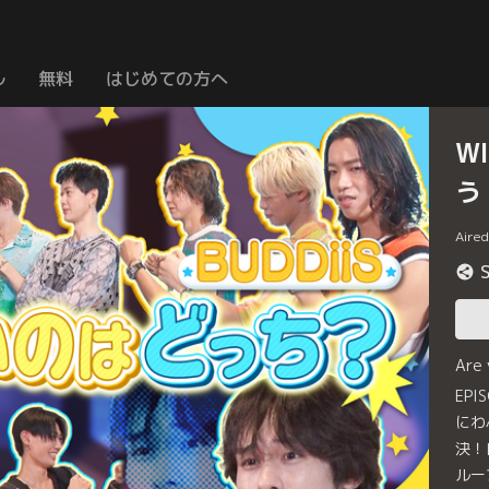
ル
無料
はじめての方へ
W
う
Aire
Are
EPI
にわ
決！
ルー