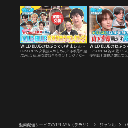
ニットROIROMと胸キュン告白対決は大荒
く判別（2）番組初回の
れ！？崩れ落ちる直弥…陽向にある異変
グループのプライベートなど
が！障害物リレーでは変顔対決ぼっ発！？
半年間番組をやってきた
ける！？クイズ！
WILD BLUEのわぶっていきましょう！（2026/02/22放送分）＃15
EPISODE15 女装芸人かもめんたる槙尾が選
EPISODE14 祝20歳
ぶWILD BLUE女装似合うランキング／女装
後半戦！幸輝が壁にぶつ
芸人の第一人者！かもめんたる槙尾が選ぶ
かけた言葉とは・・一緒
WILD BLUE女装が似合うランキング！意外
ーやお気に入りプラべ写
な結果にスタジオ大荒れ！？実際に女装し
ーの素顔丸裸♡／『WILD
て登場▽直弥＆優斗がかもめんたるの名作
初飲み会』後半戦！普段
で人生初のコントに挑戦▽コント王かもめ
ク炸裂！『一緒に住みた
んたるの意外な過去…。
メンバー』ガチ選び。“
バー”があの人に集中！
動画配信サービスのTELASA（テラサ）
ジャンル