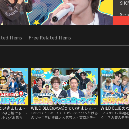
SH
Seri
ated Items
Free Related Items
WILD BLUEのわぶっていきましょう！（2026/03/22放送分）＃19
WILD BLUEのわぶっていきましょう！（2026/03/15放送分）＃18
テイソンなら解ける！？
EPISODE18 WILD BLUEがホテイソンたける
EPISODE17 
るカルトQ／お兄ちゃ
のツッコミに挑戦／人気芸人・東京ホテイ
り！？＆春のモテ
LD BLUEに関す
ソンの黒歴史をWILD BLUEが根掘り葉掘
トで販売するカレ
少時代の5人を正し
り。（1）たけるの爆笑！？妖怪動画（2）
マはWILD BL