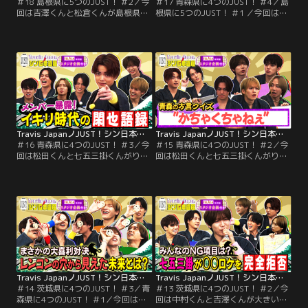
＃18 島根県に5つのJUST！ ＃2／今
＃17 青森県に4つのJUST！ ＃4／島
回は吉澤くんと松倉くんが島根県
根県に5つのJUST！ ＃1 ／今回は松
へ！そこで出会ったシン日本遺産は
田くんと七五三掛くんがりんご王
「地獄の先にある究極の極楽スポッ
国・青森県へ！そこで出会ったシン
ト」！1つ目のシン日本遺産を目指
日本遺産、ラブラブな三沢市のマス
し延々と続く階段を登った後、座禅
コットキャラクターと共に三沢市名
修行をすることに。極楽スポットに
物を堪能！2人は超希少部位を使っ
辿り着けるのか！？2つ目のシン日
た限定ラーメンを賭けて青森ラスト
本遺産は、海で神話をモチーフした
バトル「SUP障害物レース」！
ガチアクティビティを最強王者と対
決。
Travis JapanノJUST！シン日本遺産（2025/11/26放送分）＃16
Travis JapanノJUST！シン日本遺産（2025/11/19放送分）＃15
＃16 青森県に4つのJUST！ ＃3／今
＃15 青森県に4つのJUST！ ＃2／今
回は松田くんと七五三掛くんがりん
回は松田くんと七五三掛くんがりん
ご王国・青森県へ！そこで出会った
ご王国・青森県へ！そこで出会った
2つ目のシン日本遺産は、青森名物
シン日本遺産は、宇宙を体感できる
が大集結！超極楽温泉宿「青森屋
館「青森県立三沢航空科学館」！航
by 星野リゾート」！スペシャルメ
空、科学、宇宙を体験する中で、ご
ニューをかけて、情熱の青森名物3
褒美をかけたバトルが勃発！プライ
本勝負！りんご収穫や青森ねぶた祭
ドをかけた、アイドルスキルが試さ
を体験！＜スタジオの特別企画＞
れるトレーニングアクティビティで
は、メンバー暴露！
3本勝負！勝負の行方とは？
Travis JapanノJUST！シン日本遺産（2025/11/12放送分）＃14
Travis JapanノJUST！シン日本遺産（2025/11/05放送分）＃13
＃14 茨城県に4つのJUST！ ＃3／青
＃13 茨城県に4つのJUST！ ＃2／今
森県に4つのJUST！ ＃1／今回は中
回は中村くんと吉澤くんが大きいも