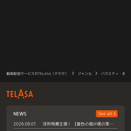
動画配信サービスのTELASA（テラサ）
ジャンル
バラエティ・音楽
NEWS
See all
2026.08.01
浮所飛貴主演！ 【夏色の風が僕の家にやってきた】 本日よりテラサで独占配信スタート！