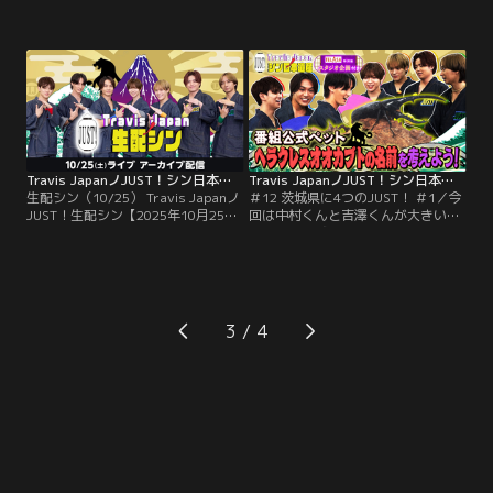
村くんと吉澤くんが大きいもの大好
の大好き茨城県へ！そこで出会った
き茨城県へ！そこで出会ったシン日
シン日本遺産は…？地球一大きな卵
本遺産は『日本一のれんこんグラン
を産むダチョウが暮らす「ダチョウ
プリ』！2連覇を達成した「市川蓮
王国」で動物と2ショット対決！果
根」さんでレンコン堀体験！作業を
たしてどちらが勝つのか！？さらに
進めていくと普段は言えない本音が
中村くんと吉澤くんがNG解禁！？
溢れる。収穫した蓮根を食べ悶絶す
360度の絶景を楽しむ！2人の旅の様
る2人！
子を見守る他のメンバーの様子も全
て見せます。
Travis JapanノJUST！シン日本遺産 生配シン（10/25）
Travis JapanノJUST！シン日本遺産（2025/10/29放送分）＃12
生配シン（10/25） Travis Japanノ
＃12 茨城県に4つのJUST！ ＃1／今
JUST！生配シン【2025年10月25日
回は中村くんと吉澤くんが大きいも
配信分】／トラジャ担の皆さんと
の大好き茨城県へ！そこで出会った
Travis Japanとトラジャスが生で繋
シン日本遺産は「日本一大きな獅子
がる『JUST！生配シン』…。
頭」！獅子舞で邪気払いにも挑戦す
【2025年10月25日にライブ配信し
るが、2人が絶叫する理由とは！？
たアーカイブ映像となります。】
さらに地球一大きな卵を産むあの動
【ライブ配信のアーカイブ映像のた
物の卵収穫を体験することに！2人
3
め一部に映像・音声の乱れが出る可
の旅の様子を見守る他のメンバーの
能性がございます】
様子も全て見せます。