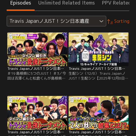
Episodes
Unlimited Related Items
PPV Related I
Travis JapanノJUST！シン日本遺産
Sorting
Travis JapanノJUST！シン日本遺産（2025/12/17放送分）＃19
Travis JapanノJUST！シン日本遺産 生配シン（12/8）
＃19 島根県に5つのJUST！ ＃3／今
生配シン（12/8） Travis Japanノ
回は吉澤くんと松倉くんが島根県
JUST！生配シン【2025年12月8日配
へ！そこで出会ったシン日本遺産
信分】／【本作品は2025年12月8日
は、ご褒美を賭けて海で綱引き対
に実施した生配信のアーカイブ映像
決！勝利したものには、島根県が誇
となります】トラジャ担の皆さんと
る絶品スイーツと抹茶を堪能！ロケ
Travis Japanとトラジャスが生で繋
2日目は、早朝5時から「湖底に眠る
がる『JUST！生配シン』※ライブ配
黒いお宝」を探しに出発！ここで、
信のアーカイブ映像のため、一部に
吉澤くんがある才能を発揮！松倉く
映像・音声の乱れがある可能性がご
んは追いつくことが出来るのか！？
ざいます。
Travis JapanノJUST！シン日本遺産（2025/12/10放送分）＃18
Travis JapanノJUST！シン日本遺産（2025/12/03放送分）＃17