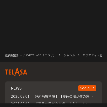
動画配信サービスのTELASA（テラサ）
ジャンル
バラエティ・音楽
NEWS
See all
2026.08.01
浮所飛貴主演！ 【夏色の風が僕の家にやってきた】 本日よりテラサで独占配信スタート！
2026.07.18
『夏色の雲が恋と嵐をまきおこす』スペシャルメイキング 【Part1】2026年７月18日（土）23時30分～配信スタート！話題のシーンの裏側を大公開！豪華キャスト大集合！ 『武宮家 真夏の家族会議』開催！