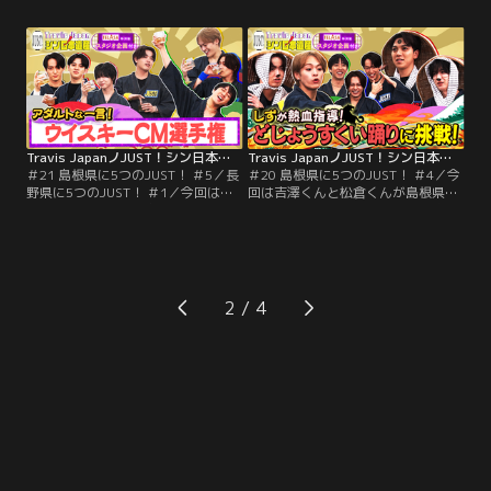
ドベンチャー！ビビらず紳士にスカ
そば！2人はそば道場に入門！アダ
イアスレチックをクリアすることは
ルトなそば打ちを披露することはで
できるのか！？さらに！新企画「ヌ
きるのか？夜には名カメラマン対
ン活遺産」始動！アダルトなティー
決！夜の森に現れるかわいい子ちゃ
タイムで語るメンバーへの想いと
んとは？＜スタジオの特別企画＞
は？
は、スタジオにもかわいい子ちゃん
が現れた！？
Travis JapanノJUST！シン日本遺産（2026/01/07放送分）＃21
Travis JapanノJUST！シン日本遺産（2025/12/24放送分）＃20
＃21 島根県に5つのJUST！ ＃5／長
＃20 島根県に5つのJUST！ ＃4／今
野県に5つのJUST！ ＃1／今回は吉
回は吉澤くんと松倉くんが島根県
澤くんと松倉くんが島根県へ！そこ
へ！そこで出会ったシン日本遺産
で出会ったシン日本遺産は、前回に
は、前回に引き続き体力勝負のしじ
引き続きどじょうすくい踊りに挑
み漁に挑戦！対決で勝利したものに
戦！ロケ時間ギリギリまで練習を重
は、ご褒美漁師メシが待っていた！
ねお披露目！どんな踊りを見せてく
さらに自分の縁が占える不思議な池
れるのか！？
で、2人が占いたいこととは一
2
体！？また習得に10年かかると言わ
れる、どじょうすくい踊りに悪戦苦
闘！