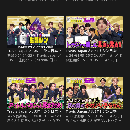
が函館のシン日本遺産を巡るはず
が函館のシン日本遺産を巡るはずが
が、大雨の影響で予定変更すること
大雨の影響で、予定変更して函館出
に！ロケも2日目に入りついに快
身の大スターGLAYに関わりのある
晴！！ロケも順調に動き出し、函館
GLAY遺産と名物グルメを巡ること
の大沼で名物のわかさぎ漁を体験！
に。そしてついに1つ目のシン日本
さらには歴史あるレトロ遊園地で童
遺産がある場所にたどり着いたが、
心に帰る！
ここでもハプニングが2人を待ち受
ける！？
Travis JapanノJUST！シン日本遺産 生配シン（1/22）
Travis JapanノJUST！シン日本遺産（2026/01/28放送分）＃24
生配シン（1/22） Travis Japanノ
＃24 長野県に5つのJUST！ ＃4／北
JUST！生配シン【2026年1月22日配
海道函館に5つのJUST！ ＃1／川島
信分】／【本作品は2026年1月22日
くんと松田くんがアダルトをテーマ
に実施した生配信のアーカイブ映像
に軽井沢へ！そこで出会ったシン日
となります】トラジャ担の皆さんと
本遺産は、アダルトな絶頂デトック
Travis Japanとトラジャスが生で繋
ス！滝行で心身の邪気を払う！2人
がる『JUST！生配シン』※ライブ配
の邪心とは？＜スタジオの特別企画
信のアーカイブ映像のため、一部に
＞は、アダルザワロケを振り返っ
映像・音声の乱れがある可能性がご
て！メンバーが気づいたシン○○○
ざいます。
にスタジオ大興奮！
Travis JapanノJUST！シン日本遺産（2026/01/21放送分）＃23
Travis JapanノJUST！シン日本遺産（2026/01/14放送分）＃22
＃23 長野県に5つのJUST！ ＃3／川
＃22 長野県に5つのJUST！ ＃2／川
島くんと松田くんがアダルトをテー
島くんと松田くんがアダルトをテー
マに軽井沢へ！そこで出会ったシン
マに軽井沢へ！そこで出会ったシン
日本遺産は、大人もビビる！天空ア
日本遺産は、信州が誇る食の究極、