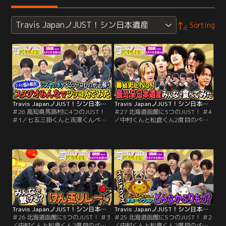
Travis JapanノJUST！シン日本遺産
Sorting
Travis JapanノJUST！シン日本遺産（2026/02/25放送分）＃28
Travis JapanノJUST！シン日本遺産（2026/02/18放送分）＃27
＃28 高知県馬路村に4つのJUST！
＃27 北海道函館に5つのJUST！ ＃4
＃1／七五三掛くんと吉澤くんペア
／中村くんと松倉くん2度目のペア
で高知県の馬路村に訪れたがそこに
が函館のシン日本遺産を巡る！！ど
吉澤さんの姿が見当たらない！？そ
さんこに乗って日本伝統武芸の流鏑
して、馬路村が誇るシン日本遺産で
馬に挑戦！見事的を射抜けるか！？
ある”ゆず”の収穫体験で対決！！さ
そして最後は変態の集まる番組名
らには、馬路村のシン名物作りに挑
物”辛”日本遺産。番組最恐の”辛”日
戦！シン名物として認定してもらう
本遺産を2人は完食出来るのか！？
ことは出来るのか！？
Travis JapanノJUST！シン日本遺産（2026/02/11放送分）＃26
Travis JapanノJUST！シン日本遺産（2026/02/04放送分）＃25
＃26 北海道函館に5つのJUST！ ＃3
＃25 北海道函館に5つのJUST！ ＃2
／中村くんと松倉くん2度目のペア
／中村くんと松倉くん2度目のペア