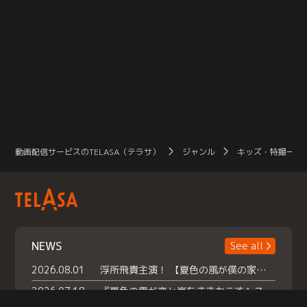
動画配信サービスのTELASA（テラサ）
ジャンル
キッズ・特撮一覧
NEWS
See all
2026.08.01
浮所飛貴主演！ 【夏色の風が僕の家にやってきた】 本日よりテラサで独占配信スタート！
2026.07.18
『夏色の雲が恋と嵐をまきおこす』スペシャルメイキング 【Part1】2026年７月18日（土）23時30分～配信スタート！話題のシーンの裏側を大公開！豪華キャスト大集合！ 『武宮家 真夏の家族会議』開催！