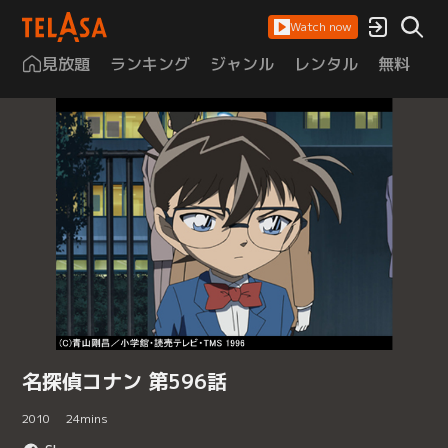
Watch now
見放題
ランキング
ジャンル
レンタル
無料
は
名探偵コナン 第596話
2010
24
mins