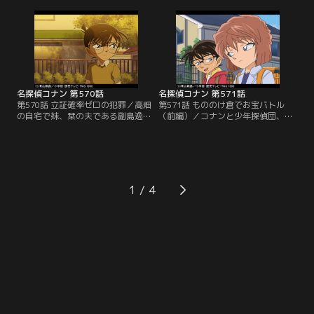
笠倉那海とぶつかりジュースをこぼ
後、白鳥は別の指示も出そうとして
す。那海の席は白鳥の左隣りだっ
言葉を飲み込む。コナンが捜査に私
た。上映後、那海は白鳥が刑事だと
情は禁物だと言うと、白鳥は過ちを
わかるとストーカー被害を告白。白
認め、真っさらなストローの包み紙
鳥はコナンたちと那海のマンション
と自分の紙コップに巻かれた包み紙
へ。そこでは彼氏の染井芳郎が絶命
の桜の長さを高木に調べてもらう
していた…。
が…。
名探偵コナン 第570話
名探偵コナン 第571話
第570話 立証確率ゼロの犯罪／高畑
第571話 もののけ倉でお宝バトル
の自宅で妹、栞の夫である副島逸郎
（前編）／コナンと少年探偵団、哀
が絶命していた。逸郎は千葉刑事の
はクラスメイトの琢馬の話題を話
大学時代の友人だった。酒を飲んだ
す。親戚の家に行った琢馬は倉の窓
逸郎は猟銃を持ち出し、それが暴発
から大量に置かれた骨董品や美術
した事故と考えられる。栞が病死す
品、人影を見たという。だが倉は空
ると逸郎の酒癖は特に酷くなり、半
っぽだった。その倉はもののけ倉と
年間で飲酒による事故、事件を9回
呼ばれ、大切な物を置くと消えてし
1
も起こしていた事が判明。コナンの
まうというのだ。倉を調べてもお宝
脳裏に未必の故意という言葉が過ぎ
はなかったが、コナンが木に登って
る…。
窓から倉を覗くと…。