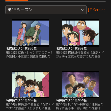
第15シーズン
Sorting
名探偵コナン 第562話
名探偵コナン 第563話
第562話 虹色（レインボウカラー）
第563話 探偵団VS強盗団（騒然）／
の誘拐／小五郎に調査を依頼した仁
ジョディは死んだ赤井に似た男を見
地村正平が誘拐される。犯人の手紙
かけた後にお金を下ろすため、てい
には身代金を入れたバッグを沙希に
と銀行へ。行内に銃声が響き渡る。
持たせ、指定した駅で下車しろと書
銀行強盗が威嚇して発砲したのだ。
かれていた。新たな指示が出され、
トイレに来ていたコナンらの耳にも
指示に従って身代金のバッグを川の
銃声が届く。強盗はシャッターを閉
上流に落とす。すぐにコナンらは下
めろと行員に命令、客は一ヵ所に集
流を調べるが、すでに身代金は犯人
められる。ジョディは横の客を見て
が回収した後。翌日、殺害された正
驚く。それは先ほど見た赤井に似た
平も発見され…。
男だった…。
名探偵コナン 第564話
名探偵コナン 第565話
第564話 探偵団VS強盗団（沈黙）／
第565話 見てない目撃者／理髪店の
コナンは強盗に成り済まして強盗の
椅子に座る小五郎。隣りの先客は顔