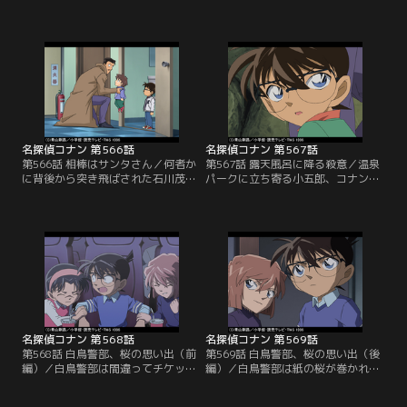
1人の携帯に連絡を入れる。そして
にタオルを載せていた。店主が小五
光彦らと協力し誘き出した強盗を退
郎の顔にシャボンを塗ってタオルを
治。次にコナンは推理のため、ジョ
載せた直後に物音が響く。先客は床
ディから聞いた強盗たちの行動を整
に倒れた店主の海老原に声をかける
理する。倒した強盗が目出し帽を脱
がすでに絶命。胸にはダーツの矢が
いでいた事から強盗たちの狙いに気
刺さっていた。小五郎は窓の外から
付いたコナンは光彦らに指示を出
矢が飛んできたと推理するが、コナ
し、強盗たちの計画を阻止しようと
ンは現場を見て違和感を抱き…。
するが…。
名探偵コナン 第566話
名探偵コナン 第567話
第566話 相棒はサンタさん／何者か
第567話 露天風呂に降る殺意／温泉
に背後から突き飛ばされた石川茂子
パークに立ち寄る小五郎、コナン、
をコナンと小五郎が目撃し、小五郎
蘭。崖下の露天風呂から何かが水に
はその護衛を買って出、コナンはサ
落ちる音。そこでは、不動産会社社
ンタという茂子の子供のお守りをす
長の梅津が絶命していた。梅津は温
ることに。この後、茂子が拉致さ
泉パークの買収を迫っていたとい
れ、犯行に使われた盗難車も発見さ
う。湯船には大きな石があり、崖の
れる。小五郎は茂子に想いを寄せる
上の誰かが石を引き抜いた跡から、
人物の犯行と推理するが、コナンは
小五郎は事故に見せかけた殺人事件
犯人に別の目的があったと考え…。
と推理。その推理に対して、コナン
は…？
名探偵コナン 第568話
名探偵コナン 第569話
第568話 白鳥警部、桜の思い出（前
第569話 白鳥警部、桜の思い出（後
編）／白鳥警部は間違ってチケット
編）／白鳥警部は紙の桜が巻かれた
を購入し、コナン、少年探偵団、哀
紙コップの指紋と飲み物の成分を調
と同じ特撮映画を観る事に。白鳥は
べて欲しいと高木刑事に頼む。この