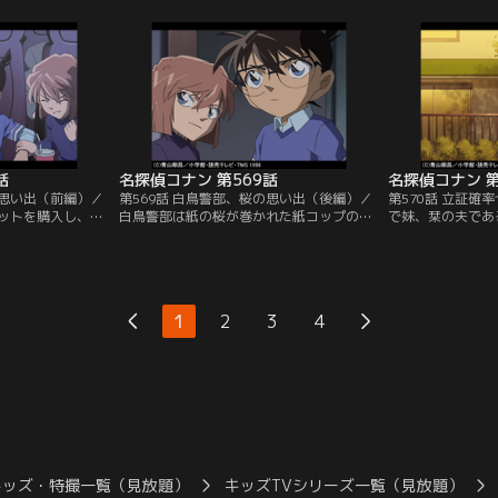
たコナンらの耳に
め、ジョディから聞いた強盗たちの行動を
先客は床に倒れた
ャッターを閉めろ
整理する。倒した強盗が目出し帽を脱いで
るがすでに絶命。
所に集められる。
いた事から強盗たちの狙いに気付いたコナ
っていた。小五郎
驚く。それは先ほ
ンは光彦らに指示を出し、強盗たちの計画
きたと推理するが
た…。
を阻止しようとするが…。
和感を抱き…。
話
名探偵コナン 第569話
名探偵コナン 第
の思い出（前編）／
第569話 白鳥警部、桜の思い出（後編）／
第570話 立証確
ットを購入し、コ
白鳥警部は紙の桜が巻かれた紙コップの指
で妹、栞の夫であ
同じ特撮映画を観
紋と飲み物の成分を調べて欲しいと高木刑
た。逸郎は千葉刑
とぶつかりジュー
事に頼む。この後、白鳥は別の指示も出そ
た。酒を飲んだ逸
白鳥の左隣りだっ
うとして言葉を飲み込む。コナンが捜査に
れが暴発した事故
が刑事だとわかる
私情は禁物だと言うと、白鳥は過ちを認
すると逸郎の酒癖
。白鳥はコナンた
め、真っさらなストローの包み紙と自分の
で飲酒による事故
1
2
3
4
。そこでは彼氏の
紙コップに巻かれた包み紙の桜の長さを高
いた事が判明。コ
…。
木に調べてもらうが…。
という言葉が過ぎ
キッズ・特撮一覧（見放題）
キッズTVシリーズ一覧（見放題）