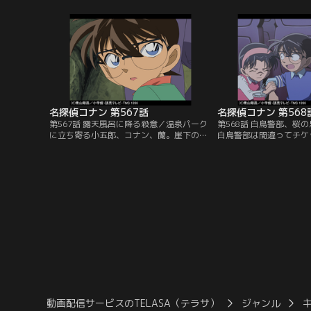
しろと書かれていた。新たな指示が出さ
たのだ。トイレに来てい
れ、指示に従って身代金のバッグを川の上
も銃声が届く。強盗はシ
流に落とす。すぐにコナンらは下流を調べ
と行員に命令、客は一ヵ
るが、すでに身代金は犯人が回収した後。
ジョディは横の客を見て
翌日、殺害された正平も発見され…。
ど見た赤井に似た男だっ
名探偵コナン 第567話
名探偵コナン 第568
第567話 露天風呂に降る殺意／温泉パーク
第568話 白鳥警部、桜
に立ち寄る小五郎、コナン、蘭。崖下の露
白鳥警部は間違ってチケ
天風呂から何かが水に落ちる音。そこで
ナン、少年探偵団、哀と
は、不動産会社社長の梅津が絶命してい
る事に。白鳥は笠倉那海
た。梅津は温泉パークの買収を迫っていた
スをこぼす。那海の席は
という。湯船には大きな石があり、崖の上
た。上映後、那海は白鳥
の誰かが石を引き抜いた跡から、小五郎は
とストーカー被害を告白
事故に見せかけた殺人事件と推理。その推
ちと那海のマンションへ
理に対して、コナンは…？
染井芳郎が絶命していた
動画配信サービスのTELASA（テラサ）
ジャンル