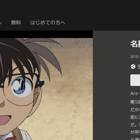
ル
無料
はじめての方へ
名
2010
Are
第5
だが
前に
だ。
が所
と共