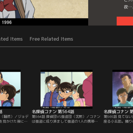
夜…
Seri
ated Items
Free Related Items
話
名探偵コナン 第564話
名探偵コナン 第
盗団（騒然）／ジョデ
第564話 探偵団VS強盗団（沈黙）／コナン
第565話 見てな
を見かけた後にお
は強盗に成り済まして強盗の1人の携帯に
座る小五郎。隣り
銀行へ。行内に銃
連絡を入れる。そして光彦らと協力し誘き
せていた。店主が
が威嚇して発砲し
出した強盗を退治。次にコナンは推理のた
塗ってタオルを載