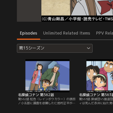
Episodes
Unlimited Related Items
PPV Rel
第15シーズン
名探偵コナン 第562話
名探偵コナン 第563
第562話 虹色（レインボウカラー）の誘拐
第563話 探偵団VS強
／小五郎に調査を依頼した仁地村正平が誘
ィは死んだ赤井に似た男
拐される。犯人の手紙には身代金を入れた
金を下ろすため、ていと
バッグを沙希に持たせ、指定した駅で下車
声が響き渡る。銀行強盗