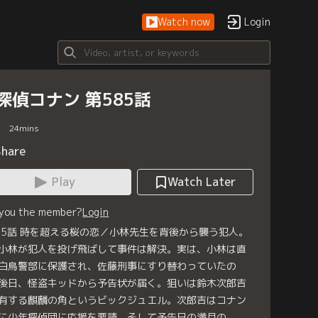
Watch now
Login
探偵コナン 第585話
24
mins
Share
Play
Watch Later
 you the member?
Login
85話 時を超える桜の恋／小林先生を背後から襲う犯人。
小林が犯人を投げ飛ばして事件は解決。実は、小林は直
白鳥警部に保護され、佐藤刑事にすり替わっていたの
後日、怪盗キッドから予告状が届く。狙いは鈴木次郎吉
有する麒麟の角というビックジュエル。次郎吉はコナン
に少年探偵団に応援を要請。そして予告日の満月の