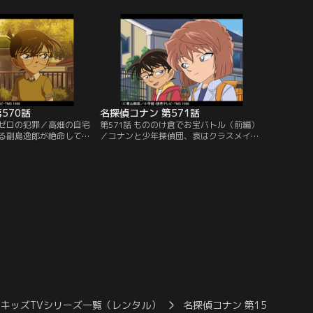
店主の海老原に声をかけ
守りをすることに。この後、茂子が拉致さ
胸にはダーツの矢が刺さ
れ、犯行に使われた盗難車も発見される。
は窓の外から矢が飛んで
小五郎は茂子に想いを寄せる人物の犯行と
、コナンは現場を見て違
推理するが、コナンは犯人に別の目的があ
ったと考え…。
570話
名探偵コナン 第571話
率ゼロの犯罪／高畑の自宅
第571話 もののけ倉でお宝バトル（前編）
る副島逸郎が絶命してい
／コナンと少年探偵団、哀はクラスメイト
事の大学時代の友人だっ
の琢馬の話題を話す。親戚の家に行った琢
郎は猟銃を持ち出し、そ
馬は倉の窓から大量に置かれた骨董品や美
と考えられる。栞が病死
術品、人影を見たという。だが倉は空っぽ
は特に酷くなり、半年間
だった。その倉はもののけ倉と呼ばれ、大
、事件を9回も起こして
切な物を置くと消えてしまうというのだ。
ナンの脳裏に未必の故意
倉を調べてもお宝はなかったが、コナンが
る…。
木に登って窓から倉を覗くと…。
キッズTVシリーズ一覧（レンタル）
名探偵コナン 第15シーズン