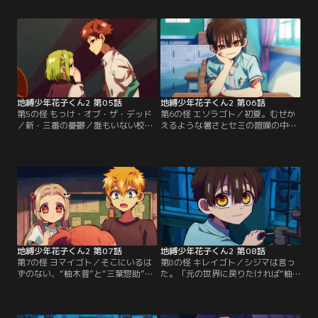
寧々は、いつもどおりに学校へ通う
悩む光。そんな光に、もっけ運輸か
も、花子くんの姿が見えない。寧々
ら荷物が届く。それは寧々が悩む光
は花子くんの行きそうな場所をひと
を励ますべく送った夏祭りへのお誘
つひとつ尋ねていく。【提供：バン
いだった。二人がお祭りに行くのが
ダイチャンネル】
妬ましい花子くんは、寧々と光を怪
異たちの夏祭りへ案内する。【提
供：バンダイチャンネル】
地縛少年花子くん2 第05話
地縛少年花子くん2 第06話
第5の怪 もっけ・オブ・ザ・デッド
第6の怪 エソラゴト／初夏。むせか
／新・三番の憂鬱／誰もいない校
えるような暑さとセミの喧噪の中、
舎、誰もいない実験室。捕らわれて
寧々は登校する。いつもよりちょっ
いた怪異が--逃げ出した。その怪異
と寝坊した、だけどいつもどおりの
に噛まれてはいけない。見つかって
朝。ホームルームに間に合ってひと
はいけない。ヤツらはただ求め
息ついたその時、後ろから声をかけ
る……飴を。【提供：バンダイチャ
られる。振り向くと、そこにいたの
ンネル】
はかもめ学園の制服を着た花子くん
だった。【提供：バンダイチャンネ
ル】
地縛少年花子くん2 第07話
地縛少年花子くん2 第08話
第7の怪 ヨマイゴト／そこにいるは
第8の怪 キレイゴト／シジマは言っ
ずのない、“柚木普”と“三葉惣助”。
た。「元の世界に戻りたければ“柚
戸惑う寧々と光をよそに、すべてを
木 普”と“三葉惣助”を殺せ」と。つ
受け入れている茜や葵たち。友人が
かさは言った。「あまねのこと上手
突然バラバラに砕けてしまう……そ
く殺せるといいね」と。頭が追いつ