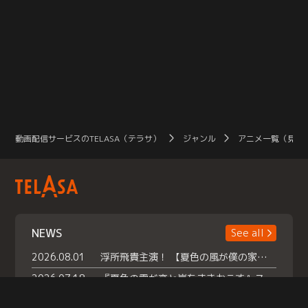
動画配信サービスのTELASA（テラサ）
ジャンル
アニメ一覧（見放
NEWS
See all
2026.08.01
浮所飛貴主演！ 【夏色の風が僕の家にやってきた】 本日よりテラサで独占配信スタート！
2026.07.18
『夏色の雲が恋と嵐をまきおこす』スペシャルメイキング 【Part1】2026年７月18日（土）23時30分～配信スタート！話題のシーンの裏側を大公開！豪華キャスト大集合！ 『武宮家 真夏の家族会議』開催！
2026.07.15
救命医・遥（今田）の《心揺さぶる過去》や、 麻酔科医・権野（船越英一郎）の《謎多きプライベート》など… 《知られざるエピソード》を独占配信！