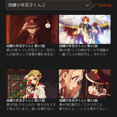
地縛少年花子くん２
Sorting
地縛少年花子くん2 第01話
地縛少年花子くん2 第02話
第1の怪 トイレの花子くん／花子く
第2の怪 三人の時計守／七不思議が
んの助手として怪異の噂を安全なも
一番『三人の時計守』、そのうちの
のに戻していた寧々と光。親友の葵
ひとりは寧々も良く知るクラスメイ
から“七不思議が一番『三人の時計
トの蒼井 茜だった。花子くんは事態
守』”の噂を聞いたその日、かもめ
を解決すべく、茜に協力しようと持
学園で生徒たちが急に年老いてしま
ちかける。だが、茜は過去の出来事
う怪事件が起こる。花子くんはその
から怪異を憎んでいて…花子くんに
事件の裏に、『三人の時計守』が関
も不審感を抱いているようで……。
わっていると踏み、寧々たちと共に
【提供：バンダイチャンネル】
時計守を探し始める。【提供：バン
ダイチャンネル】
地縛少年花子くん2 第03話
地縛少年花子くん2 第04話
第3の怪 さがしもの／寧々はもうす
第4の怪 夏灯り／ミツバのこと、
ぐ死んでしまう。思いも寄らない未
寧々のこと……いくら考えてもいい
来の話に、光は悩む。何も知らない
解決策は思いつかない。ひとり思い