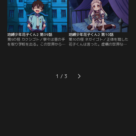
んな明らかな異常事態さえ笑って見
かない寧々をよそに、普は無邪気に
ているだけのクラスメイト。優しい
星を見るため寧々を屋上へ連れて行
土籠。土籠と親しげなヤコ。料理が
く。【提供：バンダイチャンネル】
得意な輝。何もかもがおかしい世界
で、光は真相を突き止めるべくミツ
バを追う。【提供：バンダイチャン
ネル】
地縛少年花子くん2 第09話
地縛少年花子くん2 第10話
第9の怪 カクシゴト／寧々は普の手
第10の怪 ネガイゴト／正体を現した
を取り学校を出る。この世界から逃
花子くんは言った。虚構の世界なら
げ出すために。乗り気ではない普
寧々の命は尽きることなく、ずっと
も、寧々を放っておくことはできず
ずっと生きることができると。その
ついていく。夜の学校を抜けだし、
言葉に花子くんを止めようとしてい
自転車で街へ繰り出す二人。それを
た光の中で迷いが生じる。寧々も自
阻むようにシジマは行く先々に現れ
身の寿命のことを知り動揺を隠せな
る。シジマから逃げていく先で、
い。動揺と同時に、もうひとつふつ
1
寧々と普は不思議な筆と出会う。
ふつと胸の内に滾る感情。それは
【提供：バンダイチャンネル】
寧々のためにと何もかも隠してしま
う花子くんへの怒りだった。【提
供：バンダイチャンネル】