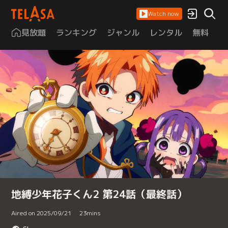
Watch now
見放題
ランキング
ジャンル
レンタル
無料
は
地縛少年花子くん2 第24話（最終話）
Aired on 2025/09/21
23
mins