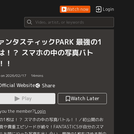
Watch now
Login
ァンタスティックPARK 最強の1
は！？ スマホの中の写真バト
！！
d on 2026/02/17
14
mins
Official Website
Share
Play
Watch Later
 you the member?
Login
の1枚は！？ スマホの中の写真バトル！！／初公開のお
真や貴重エピソードが続々！FANTASTICSが自分のスマ
らお題に沿った写真を出し合い、最強の1枚を決める新企