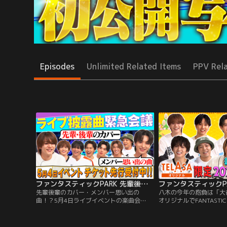
Episodes
Unlimited Related Items
PPV Rel
ファンタスティックPARK 先輩後輩のカバー・メンバー思い出の曲！？5月4日ライブイベントの楽曲会議！！
先輩後輩のカバー・メンバー思い出の
八木の今年の抱負は「大谷
曲！？5月4日ライブイベントの楽曲会
オリジナルでFANTAST
議！！／今年5/4（月・祝）開催の番組イ
の抱負を書き初めで披露
ベントで披露する楽曲や演出を緊急会
FANTASTICSメンバー
議！！メンバーから飛び出す楽曲候補は、
き初めで披露！！中島颯