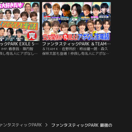
たち自身がファンの方に
はめパネルを作成！ご来場いただいた皆さ
企画・グッズを考案！
んに喜んでもらえること間違いなしの、胸
キュンシチュエーションや、珍シチュエー
ションまで盛りだくさん！
ファンタスティックPARK EXILE SHOKICHI・IMP. 椿泰我・陣内智則・団長安田…仲良し有名人にアポなし生電話【完結編】
ファンタスティックPARK ＆TEAM K・佐野玲於・柿谷曜一朗・森久保祥太郎も登場！仲良し有名人にアポなし生電話
HI・IMP. 椿泰我・陣内智
＆TEAM K・佐野玲於・柿谷曜一朗・森久
良し有名人にアポなし生
保祥太郎も登場！仲良し有名人にアポなし
NTASTICSメンバーの
生電話／FANTASTICSメンバーのスマホか
有名人へアポなし生電話
ら仲良し有名人へアポなし生電話をして、
にまつわるクイズを出
交友関係にまつわるクイズを出題！予想外
人、続々登場でスタジオ
の発言続出で、スタジオ仰天！さらに、大
して、山添がまさかの失
物声優があの人気アニメキャラクターのセ
総ツッコミ！？
リフを超貴重な即興実演！
ァンタスティックPARK
ファンタスティックPARK 最強の1枚は！