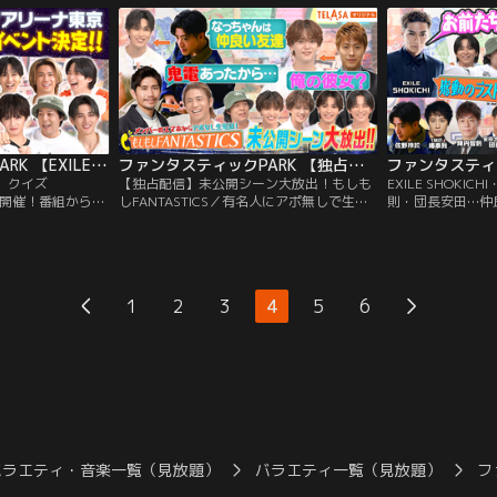
ーの8人8様の珍回
だいた皆さんに喜んでもらえること間違い
るため、メンバー
！さらに番組で
なしの、胸キュンシチュエーションや、珍
喜んでもらえる、
・祝）にライブイベ
シチュエーションまで盛りだくさん！ガチ
開催！
もんのプロレスラー乱入でメンバー大ピン
チ！？
ファンタスティックPARK 【EXILE TAKAHIRO登場】クイズTAKAHIRO or NORIHIKO開催！番組から衝撃発表も！！
ファンタスティックPARK 【独占配信】未公開シーン大放出！もしもしFANTASTICS
登場】クイズ
【独占配信】未公開シーン大放出！もしも
EXILE SHOKIC
HIKO開催！番組から衝
しFANTASTICS／有名人にアポ無しで生電
則・団長安田…仲
先輩のEXILE
話する『もしもしFANTASTICS』！堀夏喜
電話【完結編】／FA
スティックPARKに登
とGENERATIONS佐野玲於の激アツ友情ト
スマホから仲良し
HIKO（※さや香・
ーク、中島颯太と柿谷曜一朗の意外な関係
をして、交友関係
絶対間違えられな
性、そして瀬口黎弥と収録後に折り返しの
題！人気お笑い芸
からメンバー初耳
あった柏木陽介との貴重な生電話など…地
が爆笑の渦に！そ
1
2
3
4
5
6
上波に入りきらなかった未公開シーンをテ
態でメンバーから
ラサで独占配信！
バラエティ・音楽一覧（見放題）
バラエティ一覧（見放題）
フ