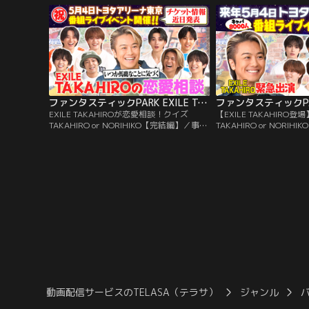
どれもご来場の皆さんに喜んでもらえるこ
本の「輝」など、メンバ
と間違いなし！！そして、メンバー瀬口と
答や真剣な思いは必見！
堀による渾身の特技披露など、会議は思わ
は、きたる5月4日（月
ぬ方向に…！？ラストは番組イベントに関
ント『ファンパ万博』を
わる重大発表も！！
ファンタスティックPARK EXILE TAKAHIROが恋愛相談！クイズTAKAHIRO or NORIHIKO【完結編】
EXILE TAKAHIROが恋愛相談！クイズ
【EXILE TAKAHIRO
TAKAHIRO or NORIHIKO【完結編】／事務
TAKAHIRO or NORI
所の大先輩のEXILE TAKAHIROがファンタ
撃発表も！！／事務所の大
スティックPARKに登場！TAKAHIROと
TAKAHIROがファンタ
NORIHIKO（※さや香・新山）のどちらな
場！TAKAHIROとNORI
のか、後輩として絶対間違えられない2択
新山）のどちらなのか、
クイズに挑戦！！
いクイズを開催！！番組
の重大発表も！！
動画配信サービスのTELASA（テラサ）
ジャンル