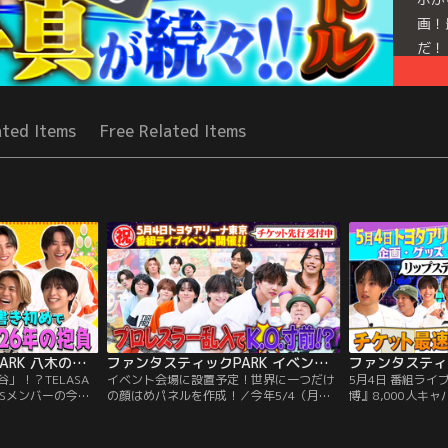
画！
だ！
Mor
Seri
ated Items
Free Related Items
ファンタスティックPARK 八木の今年の抱負は「大谷」！？TELASAオリジナルでFANTASTICSメンバーの今年の抱負を書き初めで披露！！
ファンタスティックPARK イベント会場に設置予定！世界に一つだけの顔はめパネルを作成！
」！？TELASA
イベント会場に設置予定！世界に一つだけ
5月4日 番組ラ
ICSメンバーの今年
の顔はめパネルを作成！／今年5/4（月・
博』8,000人キ
！！／
祝）に開催される番組イベントをより一層
会議／きたる5月
の2026年の抱負を書
盛り上げるべく、会場に設置するためのオ
スティックPAR
太の「音届」や澤
リジナル顔はめパネルを作成！ご来場いた
ンパ万博』を開催！