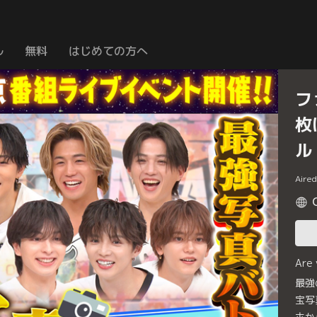
ル
無料
はじめての方へ
フ
枚
ル
Aire
Are
最強
宝写
ホか