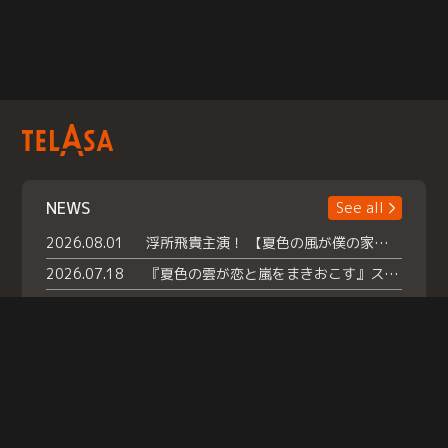
NEWS
See all
2026.08.01
浮所飛貴主演！ 【夏色の風が僕の家にやってきた】 本日よりテラサで独占配信スタート！
2026.07.18
『夏色の雲が恋と嵐をまきおこす』スペシャルメイキング 【Part1】2026年７月18日（土）23時30分～配信スタート！話題のシーンの裏側を大公開！豪華キャスト大集合！ 『武宮家 真夏の家族会議』開催！
2026.07.15
救命医・遥（今田）の《心揺さぶる過去》や、 麻酔科医・権野（船越英一郎）の《謎多きプライベート》など… 《知られざるエピソード》を独占配信！