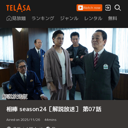
Watch now
見放題
ランキング
ジャンル
レンタル
無料
は
相棒 season24［解説放送］ 第07話
Aired on 2025/11/26
44
mins