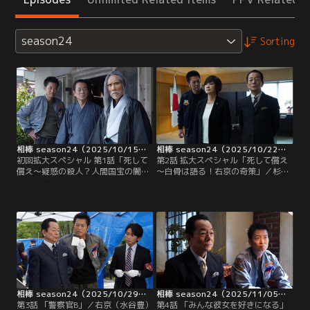
season24
Sorting
相棒 season24（2025/10/15放送分）第01話
相棒 season24（2025/10/22放送分）第02話
初回拡大スペシャル 第1話「死して
第2話 拡大スペシャル「死して償え
償え～疑惑の殺人？人間国宝の闇」
～白骨は語る！右京の奇策」／杉下
／15年前、人間国宝の講談師・瀧澤
右京（水谷豊）は、人間国宝の講談
青竜（片岡鶴太郎）の屋敷で起きた
師・瀧澤青竜（片岡鶴太郎）の屋敷
強盗殺人事件。犯人には死刑判決が
の納屋から、かなり年季の入った人
下されていたが、その裏には疑惑
骨を発見する。亀山薫（寺脇康文）
が…。杉下右京（水谷豊）と亀山薫
と共に、15年前瀧澤家で起きた強盗
（寺脇康文）はそれぞれのルートで
殺人事件との関係を調べる中で、冤
講談師一家に近づき、事件の再捜査
罪の疑惑が高まるが、同時に受刑者
を秘密裏に始めていた。
の死刑執行も迫っていることが判
明。
相棒 season24（2025/10/29放送分）第03話
相棒 season24（2025/11/05放送分）第04話
第3話 「警察官B」／右京（水谷豊）
第4話 「みんな彼女を好きになる」