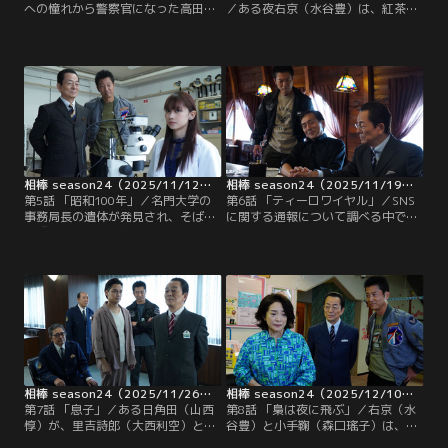
への憧れから警察官になった高田創
／ある夜右京（水谷豊）は、紅茶店
（加藤清史郎）は、交番勤務から念
で知り合った熊井エリザベス（かた
願だった刑事になっていた。そんな
せ梨乃）という女性とディナーを楽
中、元刑事の女性が殺害される事件
しんでいた。ところが、彼女をタク
が発生。捜査に乗り出した右京と薫
シーで送り出した直後、初老の男性
（寺脇康文）は、遺体の痕跡から被
が「彼女を悲しませるのはやめ
害者と浅からぬ関係の人物にたどり
ろ！」と右京を襲撃！男は、大手通
着く。
信会社の会長で米村という人物だっ
た。
相棒 season24（2025/11/12放送分）第05話
相棒 season24（2025/11/19放送分）第06話
第5話 「昭和100年」／名門大学の
第6話 「ティーロワイヤル」／SNS
事務局長の遺体が発見され、そばに
に関する通報について調べる中で、
は『昭和百年の同志へ』と書かれた
右京（水谷豊）と薫（寺脇康文）は
手紙が。昭和が続いていたとすれ
不自然に更新が止まり、一部ファン
ば、2025年は“昭和100年”にあたる
が騒いでいるダンス動画に注目。調
が…。捜査に乗り出した右京（水谷
査を進めると、動画をアップしてい
豊）と薫（寺脇康文）は、昭和元年
た男性は既に殺害されており、孫崎
に起きた殺人事件について調べ始め
（矢島健一）という男が秘密裏に後
る。というのも、現場に残された手
処理を進めていた！孫崎は他人のト
紙の署名が…。
ラブルに介入し…。
相棒 season24（2025/11/26放送分）第07話
相棒 season24（2025/12/10放送分）第08話
第7話 「息子」／ある日角田（山西
第8話 「梟は夜に飛ぶ」／右京（水
惇）が、里吉詩郎（大西利空）とい
谷豊）と小手鞠（森口瑤子）は、薫
う若い男性を探して欲しいと特命係
（寺脇康文）と美和子（鈴木砂羽）