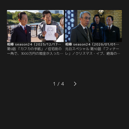
に相談に来る。暴力団の使い走りだ
が最近ボランティアをしているとい
った里吉を保護して以来個人的な交
う児童館を訪れる。施設では、絵本
流があったが急に連絡がつかなくな
作家でオーナーの並木弥生（中田喜
ったという。右京（水谷豊）と薫
子）が自身の書いた絵本を読み聞か
（寺脇康文）が捜索を開始すると、
せていた。そんな中、付近で殺人事
里吉は突然アパートを引き払い転居
件が発生し犯人が逃走！事件現場に
していた。
向かった特命係は、そこで暗号めい
た走り書きを発見。
相棒 season24（2025/12/17放送分）第09話
相棒 season24（2026/01/01放送分）第10話
第9話 「カフカの手紙」／住宅街の
元日スペシャル 第10話 「フィナー
一角で、3000万円の現金が入った紙
レ」／クリスマス・イブ、絶海の孤
袋を持った老人（小須田康人）が死
島に降り立った右京（水谷豊）と薫
亡しているのが発見された。捜査一
（寺脇康文）。何者からか脅迫状が
課は遺体の状況から事件性はないと
届いたミステリー作家・美作章介
判断し、右京（水谷豊）と薫（寺脇
（段田安則）が捜査を依頼するた
康文）に身元の確認を押し付ける。
め、自身のイベントが開かれるホテ
捜査を進めると、老人は子供たちか
ルに招待したのだ。そんな中、関係
1
ら「カフカさん」と呼ばれていたと
者の一人が密室で殺害される事件が
いう情報が！
発生！しかしそれは、惨劇の序章に
過ぎなかった…。