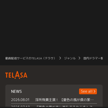
動画配信サービスのTELASA（テラサ）
ジャンル
国内ドラマ一覧（
NEWS
See all
2026.08.01
浮所飛貴主演！ 【夏色の風が僕の家にやってきた】 本日よりテラサで独占配信スタート！
2026.07.18
『夏色の雲が恋と嵐をまきおこす』スペシャルメイキング 【Part1】2026年７月18日（土）23時30分～配信スタート！話題のシーンの裏側を大公開！豪華キャスト大集合！ 『武宮家 真夏の家族会議』開催！