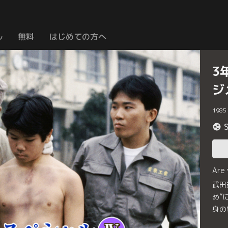
ル
無料
はじめての方へ
3
ジ
1985
Are
武田
め”
身の