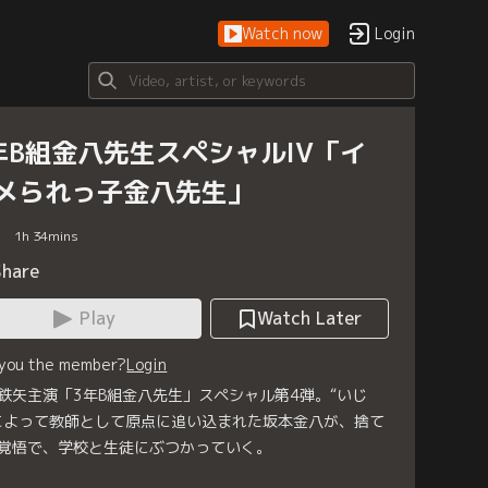
Watch now
Login
年B組金八先生スペシャルIV「イ
メられっ子金八先生」
1
h
34
mins
Share
Play
Watch Later
 you the member?
Login
鉄矢主演「3年B組金八先生」スペシャル第4弾。“いじ
によって教師として原点に追い込まれた坂本金八が、捨て
覚悟で、学校と生徒にぶつかっていく。