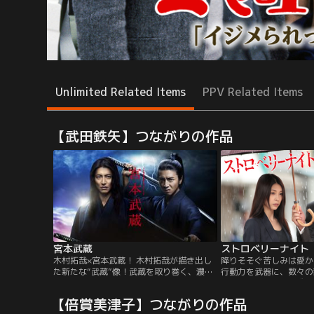
Unlimited Related Items
PPV Related Items
【武田鉄矢】つながりの作品
宮本武蔵
ストロベリーナイト
木村拓哉×宮本武蔵！ 木村拓哉が描き出し
降りそそぐ苦しみは愛か
た新たな“武蔵”像！武蔵を取り巻く、濃密
行動力を武器に、数々の
な人間模様が展開！豪華キャストが勢揃
り、ノンキャリアで成り
い！！時代を超え、日本人の心をひきつけ
査一課・姫川玲子。その
【倍賞美津子】つながりの作品
てやまない稀代の剣豪・宮本武蔵に木村拓
川班の管轄で発生した殺