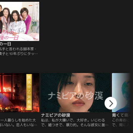
賞候補作『東京帝大叡古
レに挑みながら痛快に演じる！
定も新たに、藤木直人主
の一日
名手と言われる脚本家・
貴子と10年ぶりにタッグ
作した。“恋愛の神様”と
くの“愛の物語”を生んで
描くのは“親子愛”。死期
親とそれを見守る娘の姿
や愛をハートフルに描
余命いくばくもない母・
）を看病する長女・琴子
女・聡子（京野こと
（吹石一恵）、そして三
橋爪功）。凛子が亡くな
日を母・娘、そしてふた
や病院の医師、看護師の
ナミビアの砂漠
青くて痛く
ときにおかしく、ときに
。母が娘を思う気持ち、
で一人暮らしを始めた大
私は、私が大嫌いで、大好き。いじわる
この青春に
ち…。そのセリフのひと
達はいない。恋人もいな
で、嘘つきで、暴力的。そんな彼女に誰も
で、常に人
ず涙がこぼれることだろ
恐ろしく退屈で、やりた
が夢中になる！世の中も、人生も全部つま
田端楓と空