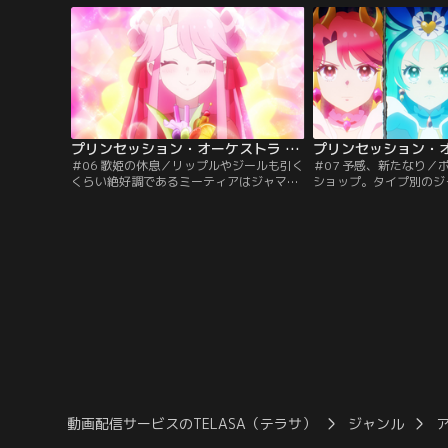
リンセスをみなもは見たのでした。自分の
正体は識辺かがり。なつ
ライブを夢見てアリスピアに通うなつ、そ
です。みなもはかがりか
れを応援するみなも。しかし今度は、なつ
事、怪物ジャマオックの
が怪物に狙われてしまうのです。【提供：
日みなもとなつは…。【
バンダイチャンネル】
ャンネル】
プリンセッション・オーケストラ 第06話
＃06 歌姫の休息／リップルやジールも引く
＃07 予感、新たなり／
くらい絶好調であるミーティアはジャマオ
ショップ。タイプ別のジ
ックを難なく退治。興奮冷めやらぬという
と生み出すベスですが、
調子で、そのまま打ち上げ兼祝勝会兼親睦
が完成したようです。な
会を提案します。カラオケにお茶にお買い
会をするみなもたちは、
物。オフの日とばかりに打ち上げ以下略を
話に花を咲かせます。し
楽しむみなもたち。その頃、アリスピアで
ーユから緊急出動の要請
はベス、ギータ、ドランといった男性陣が
は新型ジャマオック、ル
暗躍を続けています。そして…。【提供：
した。【提供：バンダイ
バンダイチャンネル】
動画配信サービスのTELASA（テラサ）
ジャンル