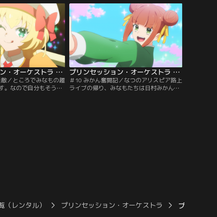
るドランが現れ、ジャマ
なくなっていました。ですがリップルやジ
襲わせるのです。ナビー
ール、何より自分のファンとのふれあいに
かがりが現場へ急行した
より、キラキラの本質に気付きます。その
カラを奪われたながせの
時、ながせは第三のプリンセス…。【提
ダイチャンネル】
供：バンダイチャンネル】
プリンセッション・オーケストラ 第09話
プリンセッション・オーケストラ 第10話
は無敵／ところでみなもの趣
＃10 みかん奮闘記／なつのアリスピア路上
す。なので自分もそうい
ライブの帰り、みなもたちは日村みかんと
みようとするのですが、
出会います。彼女は武術と音楽を組み合わ
ばかり。そこで気晴らし
せた、まっっったく新しいダンスを生み出
もは好きなお菓子作り配
そうとする女の子でした。夢見るままにア
えでのイベントに行く事
リスピア活動を満喫するなつ、みかんの二
すが例によって会場には
人に触発されたみなもたちは、勢いみなも
ギータの姿が。かえで救
メジャー化計画に着手します。そんな穏や
ちは変身します。一
かな風景の裏で…。【提供：バンダイチャ
ンダイチャンネル】
ンネル】
覧（レンタル）
プリンセッション・オーケストラ
プリンセッシ