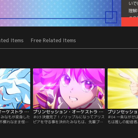
いで
理解
の身
Seri
ated Items
Free Related Items
プリンセッション・オーケストラ 第02話
プリンセッション・オーケストラ 第03話
／みなもが変身した
＃03 決意完了！／リップルになってアリス
＃04 一条なが
不慣れなまま怪物
ピアを守る事を決めたみなもは、先輩プリ
もは推しの配信者
先日ライブ会場で
ンセスのかがりからアドバイスをもらう為
す。そして放課後
ールが助けに入
に付いて回ります。一方アリスピアでは、
ささやかなライブ
ました。ジールの
ベスに続きギータという少年がジャマオッ
アでライブの準備