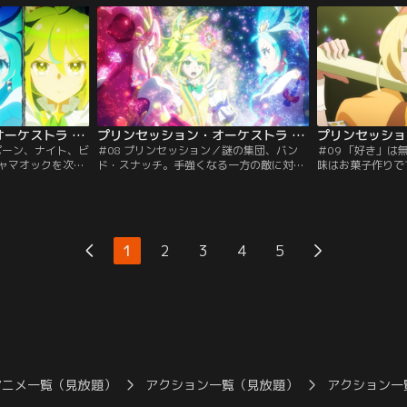
の憧れのアイドル
クを放っていました。急いで駆けつけ、変
に、第三の敵であ
らプリンセスの
身するみなもとかがり。うまく戦えず、結
オックにながせを
事を聞きます。後
局ジールに守られる事に消沈するリップル
ユと共にみなもと
提供：バンダイチ
ですが…。【提供：バンダイチャンネル】
先には、ミューチ
姿。【提供：バン
プリンセッション・オーケストラ 第07話
プリンセッション・オーケストラ 第08話
ポーン、ナイト、ビ
＃08 プリンセッション／謎の集団、バン
＃09 「好き」
ャマオックを次々
ド・スナッチ。手強くなる一方の敵に対
味はお菓子作りで
どうやらまた新型
し、みなもたちはパワーアップの方法を模
う動画を配信して
がせのお家で女子
索します。結論は、一人一人がバラバラに
慣れない事に失敗
自分たちの家族の
歌うのではなく、合唱をする事。ユニット
とばかりに、みな
かし、そこでナビ
を結成し、さっそく特訓をするプリンセス
信者である佐藤か
が。アリスピアで
たち。ですが、リップルは自分だけが足を
になりました。で
1
2
3
4
5
ークが暴れていま
引っ張っている事を自覚します。他の二人
ジャマオックと、
チャンネル】
と比べて、自分だけが何でもない女の子。
出の為、みなもた
【提供：バンダイチャンネル】
方…。【提供：バ
アニメ一覧（見放題）
アクション一覧（見放題）
アクション一