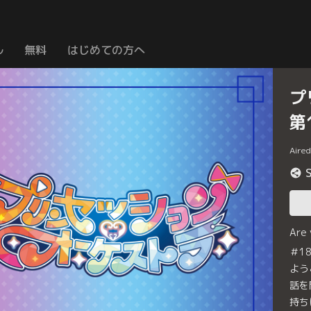
ル
無料
はじめての方へ
プ
第
Aire
Are
＃1
よう
話を
持ち