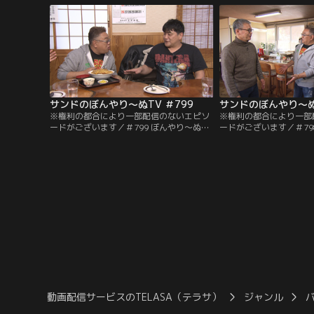
求め、食べ歩いていく！！地元の小学生か
発。果たして勝者は！？
ら愛される味、そして人気中華料理店のぜ
いたく弁当が登場！！伊達原の舌をうなら
せることはできるのか！？
サンドのぼんやり～ぬTV ＃799
サンドのぼんやり～ぬT
※権利の都合により一部配信のないエピソ
※権利の都合により一部
ードがございます／＃799 ぼんやり～ぬ遺
ードがございます／＃79
産を探すZ in石巻市河南完結編／今回のぼ
産を探すZ in石巻市河南
んやり～ぬは、前回、前々回に引き続き
石巻市河南で遺産探しのP
「ぼんやり～ぬ遺産を探すZ in石巻市河
わったコーヒー工房を経
南」の完結編！前谷地駅近くに佇む角打ち
ディなご主人。趣味で買
スポットや、全国から多くの方が訪れ行列
いう焙煎機でコーヒー豆
を呼ぶお店にサンド念願の来店！
を見せてもらうことに！
絶えない人気ラーメン店
動画配信サービスのTELASA（テラサ）
ジャンル