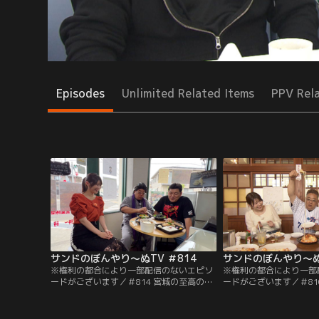
Episodes
Unlimited Related Items
PPV Rel
サンドのぼんやり～ぬTV ＃814
サンドのぼんやり～ぬT
※権利の都合により一部配信のないエピソ
※権利の都合により一部
ードがございます／＃814 宮城の至高のお
ードがございます／＃81
弁当を探すのだ～！！／グルメ漫画・美味
くせ！！ 後編／前回に
しんぼの海原雄山をオマージュしたキャラ
サンドが木造校舎風の工
クター、伊達原雄山が至高のお弁当を探し
堪能。さらに 渓流つり