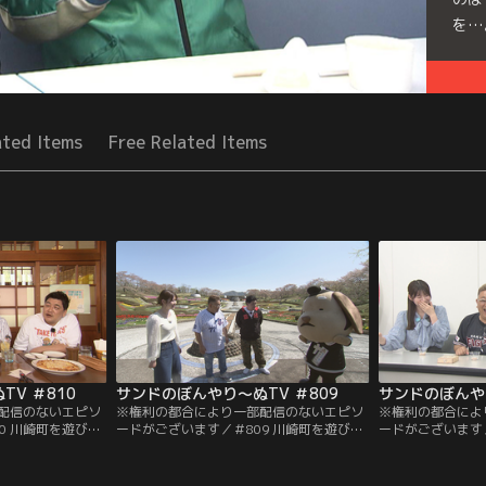
を…
Seri
ated Items
Free Related Items
V ＃810
サンドのぼんやり～ぬTV ＃809
サンドのぼんやり
配信のないエピソ
※権利の都合により一部配信のないエピソ
※権利の都合によ
0 川崎町を遊びつ
ードがございます／＃809 川崎町を遊びつ
ードがございます／
引き続き川崎町へ！
くせ！！／今回のぼんやり～ぬは、番組で
掘 道の駅SP／
房で、絶品ピザを
は11年ぶりとなる川崎町へ！行楽シーズン
宮城で熱い“おみ
ではガチ対決が勃
真っ只中の川崎町を遊びつくします！みち
ものを知り尽くす