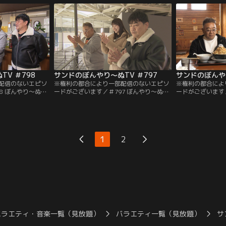
のく湖畔公園からすぐ近く、“イケてる八
北、県南の選りす
百屋”の名物スイーツとは？さらに宮城県
ン！あま～いもの
民にも知られざる幻の川崎茶のもとへ！紅
今回も食べつくし
茶の飲み比べに挑戦したサンド。
V ＃798
サンドのぼんやり～ぬTV ＃797
サンドのぼんやり
配信のないエピソ
※権利の都合により一部配信のないエピソ
※権利の都合によ
8 ぼんやり～ぬ遺
ードがございます／＃797 ぼんやり～ぬ遺
ードがございます／
Part2／今回は、
産を探すZ in石巻市河南／今回のぼんやり
林区をめぐる／今
art2。豆にこだ
～ぬは、石巻市河南を舞台に遺産探し！ま
舞台は山元町！な
営するのは、ダン
ずは河南地区のシンボルがある、複合施設
が！？行列必至の
ったのが始まりと
「遊楽館」へ。そこに鎮座するまさかの楽
へ。さらに山元町
ができあがるまで
器とは…？！さらにおしどり夫婦が営むパ
ースする若林区の
1
2
！さらに、行列の
ン工房へ。20種類もの絶品パンと夫婦の驚
へ！さらに併設す
では…。
きのなれそめに一同驚愕！！
の人気スイーツも
バラエティ・音楽一覧（見放題）
バラエティ一覧（見放題）
サ