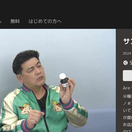
ル
無料
はじめての方へ
サ
2024
Are
※権
／＃
いて
が提
お店
のは