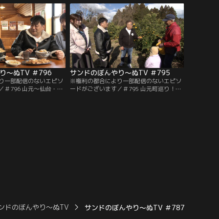
ぐりのおみやをプレゼ
代目！今年1月に就任したばかりだという
からすっぱい！ものまで
社長の意外な素顔が明らかに！？紹介して
ます！！
くれた店で味わうのは和の絶品メニュー！
～ぬTV ＃796
サンドのぼんやり～ぬTV ＃795
り一部配信のないエピソ
※権利の都合により一部配信のないエピソ
＃796 山元～仙台・若
ードがございます／＃795 山元町巡り！／
週のぼんやり～ぬ 最初の
今回は、山元町巡り！まず一行が訪れたの
ぜかトミーにゆかり
は、伊達ちゃんとゆかりのある茶室、此君
人気 濃厚タンメン専門店
亭。東日本大震災で被災した建物が職人の
のイチゴ農家がプロデュ
匠の技によってリニューアル。復活した茶
新たなイチゴ狩り施設
室には伊達家のお宝が！？さらに、山元町
るカフェでは 完熟いちご
の新名物、完熟したみかんの味にサンド、
！
佐藤アナ大絶賛！
ンドのぼんやり～ぬTV
サンドのぼんやり～ぬTV ＃787