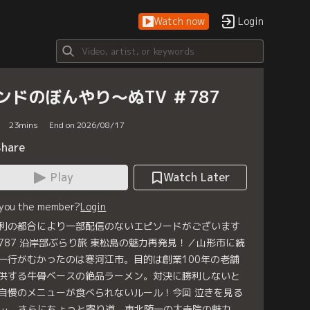
Watch now
Login
ンドのぼんやり～ぬTV ＃787
23
mins
End on 2026/08/17
Share
Play
Watch Later
 you the member?
Login
利の都合により一部配信のないエピソードがございます
787 沿岸部ぶらり旅 東松島の魅力再発見！／山形市に続
一行がむかったのは寒河江市。目的は創業100年の老舗
供する牛骨ベースの絶品ラーメン。対決に勝利しないと
自慢のメニューが食べられないルール！今回 泣きを見る
…。さらにちょっと寄り道、東北随一の大寺院の魅力