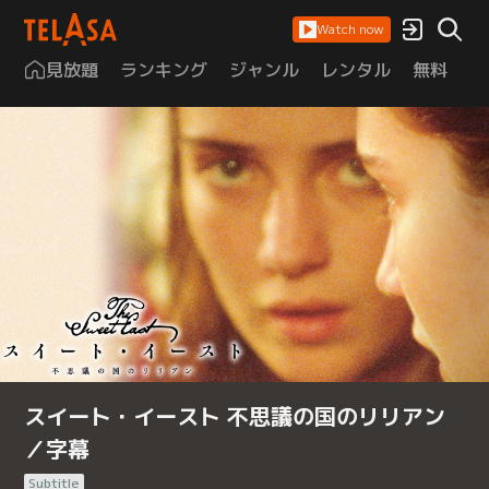
Watch now
見放題
ランキング
ジャンル
レンタル
無料
は
スイート・イースト 不思議の国のリリアン
／字幕
Subtitle