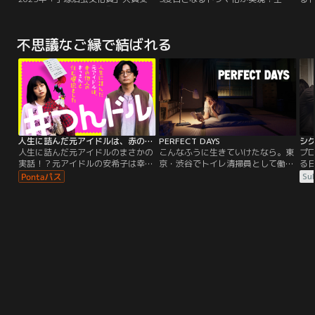
賞！！今年の漫画の顔『ゆりあ先生
演・大泉洋×脚本・宮藤官九郎の初
女「
の赤い糸』が早くも連ドラ化決定！
タッグで、2024年9月21日（土）に
能
菅野美穂が演じる≪現代の新しすぎ
テレビ朝日開局65周年記念 ドラマ
記
不思議なご縁で結ばれる
る主婦ヒロイン≫が誕生！夫の介
プレミアムで令和版としてよみがえ
は、
護、愛人との同居、嫁姑問題を痛快
ります。まもなく来たる終戦80年、
る
に乗り越える！！
令和を生きる家族たちは、戦時下を
田
どう生き抜くのかそして衝撃的な結
輩
末とは…。
抱
に
ー
奔
中
人生に詰んだ元アイドルは、赤の他人のおっさんと住む選択をした
PERFECT DAYS
シ
ラン
人生に詰んだ元アイドルのまさかの
こんなふうに生きていけたなら。東
プ
体
実話！？元アイドルの安希子は幸せ
京・渋谷でトイレ清掃員として働く
る
そ
で充実した人生を歩んでいると自分
平山（役所広司）は、静かに淡々と
る
Sub
と
に言い聞かせながら、仕事もタフに
した日々を生きていた。同じ時間に
未
ま
こなしていた。しかしある日突然メ
目覚め、同じように支度をし、同じ
だ
れば
ンタルを病み、仕事ナシ、男ナシ、
ように働いた。その毎日は同じこと
事
の
残高10万円の崖っぷちに。そんな安
の繰り返しに見えるかもしれない
え
て
希子は友人の勧めで56歳のおっさん
が、同じ日は1日としてなく、男は
の
ち
と奇妙な同居生活をスタートさ
毎日を新しい日として生きていた。
共
ため
せ…！？
その生き方は美しくすらあった。男
る
は木々を愛していた。
る