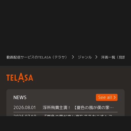
動画配信サービスのTELASA（テラサ）
ジャンル
洋画一覧（見放題
NEWS
See all
2026.08.01
浮所飛貴主演！ 【夏色の風が僕の家にやってきた】 本日よりテラサで独占配信スタート！
2026.07.18
『夏色の雲が恋と嵐をまきおこす』スペシャルメイキング 【Part1】2026年７月18日（土）23時30分～配信スタート！話題のシーンの裏側を大公開！豪華キャスト大集合！ 『武宮家 真夏の家族会議』開催！
2026.07.15
救命医・遥（今田）の《心揺さぶる過去》や、 麻酔科医・権野（船越英一郎）の《謎多きプライベート》など… 《知られざるエピソード》を独占配信！