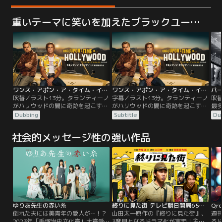
重いテーマに笑いを加えたブラックユーモア
ワンス・アポン・ア・タイム・イン・ハリウッド／吹替
ワンス・アポン・ア・タイム・イン・ハリウッド／字幕
吹替／ラスト13分。タランティーノ
字幕／ラスト13分。タランティーノ
吹替
がハリウッドの闇に奇跡を起こす。
がハリウッドの闇に奇跡を起こす。
最多
リック・ダルトンはピークを過ぎた
リック・ダルトンはピークを過ぎた
今
Dubbing
Subtitle
Du
TV俳優。スターへの道が拓けず焦る
TV俳優。スターへの道が拓けず焦る
ヒ
日々が続いていた。そんな彼を支え
日々が続いていた。そんな彼を支え
ド
社会的メッセージ性の強い作品
るクリフ・ブースは彼に雇われた付
るクリフ・ブースは彼に雇われた付
は
き人でスタントマン、親友でもあ
き人でスタントマン、親友でもあ
私
る。エンタテインメント業界に精神
る。エンタテインメント業界に精神
日
をすり減らし情緒不安定なリックと
をすり減らし情緒不安定なリックと
リ
は対照的に、いつも自分らしさを失
は対照的に、いつも自分らしさを失
ね
わないクリフ。
わないクリフ。
う
ゆりあ先生の赤い糸
終りに見た街 テレビ朝日開局65周年…
Qr
倒れた夫には美青年の愛人が--！？
山田太一原作の『終りに見た街』、
週
2023年「手塚治虫文化賞」大賞受
3度目となるドラマ化が実現！主
る