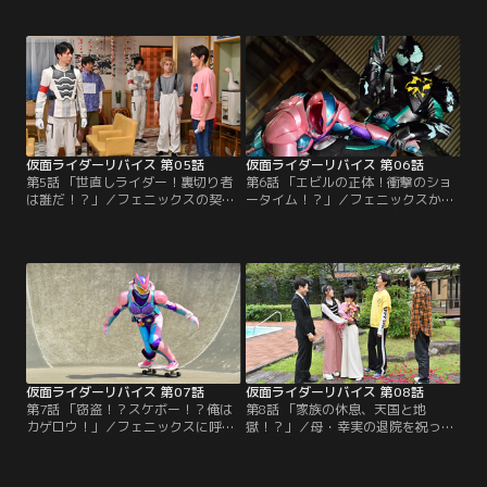
た。兄の一輝がフェニックスとの契
彩夏を救出した一輝。だが、さくら
約を結んでくれないことを悩み、相
たちを人質に取った男はコングバイ
談に来たのだ。そんな大二に母は優
スタンプを使用していないという。
しく声をかける。「大二は、大二の
コングバイスタンプを回収しない限
できることをやればいいのよ」その
りは、いずれまた同じような惨劇が
頃、一輝は別の契約書と睨めっこし
起きてしまう。
ていた。
仮面ライダーリバイス 第05話
仮面ライダーリバイス 第06話
第5話 「世直しライダー！裏切り者
第6話 「エビルの正体！衝撃のショ
は誰だ！？」／フェニックスの契約
ータイム！？」／フェニックスから
戦士として、正式に仮面ライダーリ
バイスタンプを盗んだ人物を特定す
バイスとして戦うことを決めた一
るため、やりすぎバイチューバーの
輝。父、五十嵐元太はそれに便乗し
ボンを囮にした作戦を展開した一輝
て「元ちゃんの限界チャンネル」の
たち。現れたオルテカとフリオと激
登録者を増やそうと画「世直し元ち
闘を繰り広げる最中、謎の黒い仮面
ゃん」という企画を始める。デッド
ライダーがリバイスを襲う。外では
マン犯罪を防ぐための情報収集にな
待機しているはずのフェニックスの
るならと協力していた一輝だが…。
隊員が1人残らず倒れている。一
体、何が起きたのか。
仮面ライダーリバイス 第07話
仮面ライダーリバイス 第08話
第7話 「窃盗！？スケボー！？俺は
第8話 「家族の休息、天国と地
カゲロウ！」／フェニックスに呼び
獄！？」／母・幸実の退院を祝っ
出された一輝。世間を騒がせている
て、一泊二日の温泉旅行にやってき
4人組の窃盗団のうち1名がチータ
た五十嵐一家。今日のために奮発し
ー・デッドマンのフェーズ2である
たと豪語する元太の言葉通りのお洒