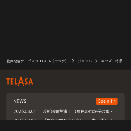
動画配信サービスのTELASA（テラサ）
ジャンル
キッズ・特撮一覧
NEWS
See all
2026.08.01
浮所飛貴主演！ 【夏色の風が僕の家にやってきた】 本日よりテラサで独占配信スタート！
2026.07.18
『夏色の雲が恋と嵐をまきおこす』スペシャルメイキング 【Part1】2026年７月18日（土）23時30分～配信スタート！話題のシーンの裏側を大公開！豪華キャスト大集合！ 『武宮家 真夏の家族会議』開催！
2026.07.15
救命医・遥（今田）の《心揺さぶる過去》や、 麻酔科医・権野（船越英一郎）の《謎多きプライベート》など… 《知られざるエピソード》を独占配信！