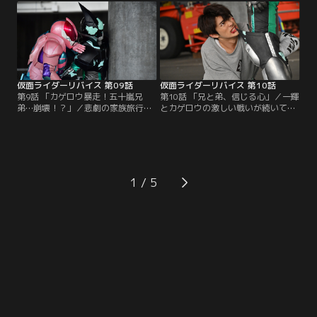
ことが確認されているという。唯
落なロビーにテンションが上がる一
一、契約者と悪魔を分離する能力を
同。だが、不安の種はいくつも巻か
持つリバイスに白羽の矢がたった格
れていた。偶然（？）居合わせる、
好だが、チーター・デッドマンは他
しあわせ湯の常連客である牛島一
の3人を逃がす「しんがり」の役割
家。
を担い…。
仮面ライダーリバイス 第09話
仮面ライダーリバイス 第10話
第9話 「カゲロウ暴走！五十嵐兄
第10話 「兄と弟、信じる心」／一輝
弟…崩壊！？」／悲劇の家族旅行か
とカゲロウの激しい戦いが続いてい
ら数日。五十嵐家には暗雲が立ち込
た。大二の体内でカゲロウが生まれ
めていた。家族の目の前で大二の姿
たのは一輝のせいだ、大二にとっ
をした悪魔・カゲロウに傷つけられ
て、嫉妬の対象である兄が目の前で
たショックで落ち込む一輝。だが、
仮面ライダーとして活躍する様は耐
それは大二の意志ではなく、カゲロ
えがたかったのだ、と言い放つカゲ
ウに乗っ取られた故の行動だと独り
ロウ。一輝はショックを受けつつ
1
ごちている父・元太。一方、あの優
も、何度も大二に呼びかけるが応答
しい兄になぜ卑劣な悪魔が宿ってい
はない。
るのかを疑問に感じるさくら。