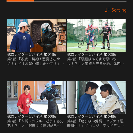
Sorting
仮面ライダーリバイス 第01話
仮面ライダーリバイス 第02話
第1話 「家族！契約！悪魔ささや
第2話 「悪魔はあくまで悪いや
く！」／「お背中流しま～す！」こ
つ！？」／家族を守るため、体内の
こは地元民にこよなく愛されている
悪魔、バイスと契約して仮面ライダ
下町の銭湯・しあわせ湯。元気な声
ーリバイ（ス）に変身を遂げた五十
の主は、しあわせ湯を経営する五十
嵐一輝。だが彼は、入院中で母親不
嵐家の長男坊、一輝だ。一輝にはと
在の銭湯を守ると言い張り、仮面ラ
ある秘密があった。時々、耳元で
イダーとしてデッドマンズと戦うた
「悪魔のささやき」が聞こえるの
めのフェニックスとの専属契約に難
だ。これまではあまり意に介さなか
色を示し、それを結ぼうとしない。
った一輝だが、状況は一変する。
契約の使者として選ばれた弟の大二
は…。
仮面ライダーリバイス 第03話
仮面ライダーリバイス 第04話
第3話 「人質トラブル、どうする兄
第4話 「足りない愛情！アブナイ悪
弟！？」／「銭湯より世界だろ…」
魔誕生！」／コング・デッドマンを
大二は母、幸実の病室を訪れてい
倒し、無事に妹のさくらと幼馴染の