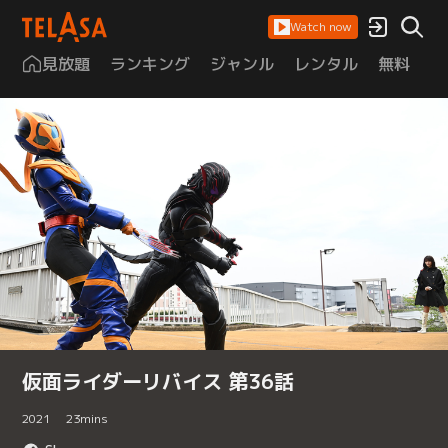
Watch now
見放題
ランキング
ジャンル
レンタル
無料
は
仮面ライダーリバイス 第36話
2021
23
mins