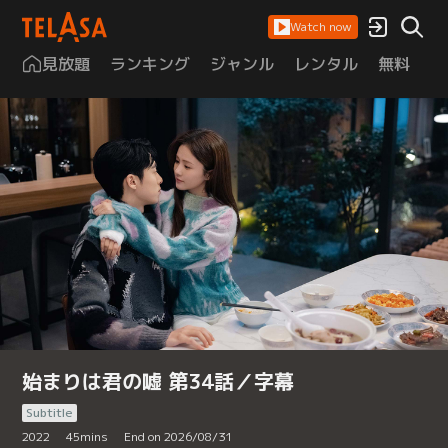
Watch now
見放題
ランキング
ジャンル
レンタル
無料
は
始まりは君の嘘 第34話／字幕
Subtitle
2022
45
mins
End on 2026/08/31