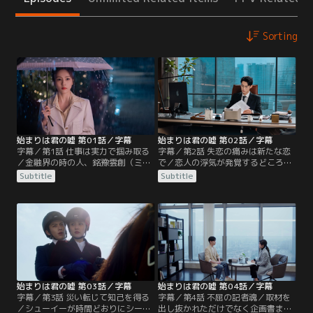
Sorting
始まりは君の嘘 第01話／字幕
始まりは君の嘘 第02話／字幕
字幕／第1話 仕事は実力で掴み取る
字幕／第2話 失恋の痛みは新たな恋
／金融界の時の人、銘豫雲創（ミン
で／恋人の浮気が発覚するどころ
ユーユンチュアン）の社長シー・イ
か、一方的に別れを告げられたシュ
Subtitle
Subtitle
エンに独占取材するため準備を重ね
ーイー。後日、元カレが浮気相手の
てきた経済誌「財経界」の記者ジョ
叔父のコネで銘豫雲創へ就職したい
ン・シューイー。上司の意向で一度
と話している姿を見かけ、その叔父
はその役目を同僚に譲るものの、思
が社長のシー・イエンらしいと推
いがけず銘豫雲創から逆指名を受け
測。そこでシューイーはシー・イエ
たシューイーは、恋人の誕生日祝い
ンと恋人関係になることで、二人に
を後回しにして取材に挑もうとす
仕返ししようと決意する。
る。
始まりは君の嘘 第03話／字幕
始まりは君の嘘 第04話／字幕
字幕／第3話 災い転じて知己を得る
字幕／第4話 不屈の記者魂／取材を
／シューイーが時間どおりにシー・
出し抜かれただけでなく企画書まで