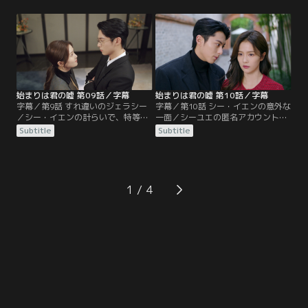
調のシューイーは、つれないシー・
のの、肝心の銘豫雲創の招待状が届
イエンの対応にもめげずアプローチ
かないため、シューイーは方々に手
を開始。依然としてそっけなく振る
を尽くす。一方、関氏キャピタル発
舞うシー・イエンだが、実は他の男
表会の文字起こしを頼まれたシーユ
性の話をするシューイーに心中穏や
エは、一人の男性の声に好感を持
かではなかった。
つ。
始まりは君の嘘 第09話／字幕
始まりは君の嘘 第10話／字幕
字幕／第9話 すれ違いのジェラシー
字幕／第10話 シー・イエンの意外な
／シー・イエンの計らいで、特等席
一面／シーユエの匿名アカウントを
に座れたシューイーたち。しかし、
シー・イエンと思い込み、好きな歌
Subtitle
Subtitle
シューイーが男性と連絡先を交換し
手のコンサートに誘うシューイー。
ているのが面白くないシー・イエ
しかし二人はコンサートをきっかけ
ン。逆にシューイーは、シー・イエ
に仲良くなり、恋愛話で盛り上が
ンが途中退席したシーユエを気にか
る。帰り道、シー・イエンを見かけ
けることが気に入らない。一方シー
たシューイーは足をくじいたと大袈
1
ユエは、壇上で話すユー・ヨウが気
裟に主張。シー・イエンは、そんな
になっていた声の持ち主だと知る。
シューイーを抱き上げ病院に連れて
いく。