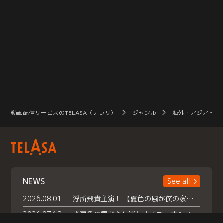
動画配信サービスのTELASA（テラサ）
ジャンル
海外・アジアドラ
NEWS
See all
2026.08.01
浮所飛貴主演！ 【夏色の風が僕の家にやってきた】 本日よりテラサで独占配信スタート！
2026.07.18
『夏色の雲が恋と嵐をまきおこす』スペシャルメイキング 【Part1】2026年７月18日（土）23時30分～配信スタート！話題のシーンの裏側を大公開！豪華キャスト大集合！ 『武宮家 真夏の家族会議』開催！