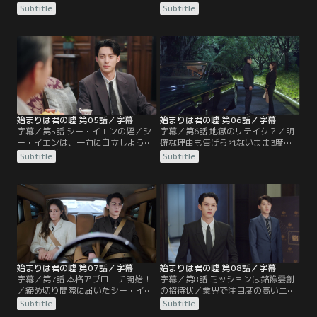
イエンの元を訪ねると、同僚のシュ
盗まれていたことを知り、同じ質問
Subtitle
Subtitle
ー・ユーリンがすでに取材を終えた
を重ねてしまったと恥じるシューイ
後だった。行き違いを察し、移動中
ー。しかし、トップ記事の奪取と電
の車内取材をシューイーに許したシ
子版実現のため、車に落としてきた
ー・イエンは、彼女の洞察力や知見
ピアスを口実に追加取材をしようと
に関心し舌が滑らかになる。やがて
奮闘。シューイーは押しの一手でシ
到着したのは、経済界の大物グア
ー・イエンの自宅を訪ねるも、姪が
ン・シアンチョンが待つ馬場だっ
在宅と聞き慌ててしまう。
た。
始まりは君の嘘 第05話／字幕
始まりは君の嘘 第06話／字幕
字幕／第5話 シー・イエンの姪／シ
字幕／第6話 地獄のリテイク？／明
ー・イエンは、一向に自立しようと
確な理由も告げられないまま3度も
しない留学帰りの姪チン・シーユエ
原稿をリテイクされたシューイー
Subtitle
Subtitle
を財経界の編集部へ研修に行かせ
は、思い切ってシー・イエンの自宅
る。働く気ゼロのシーユエは、指導
に向かう。ようやくシー・イエンか
役のシューイーにブランド品を渡し
ら明かされた指摘を真摯に受け止
て手心を加えてもらおうとするが、
め、修正稿を重ねるシューイー。し
固辞されるどころか無視されたと思
かしシー・イエンは、自分への好意
い込みシー・イエンに泣きつく。
を隠さないシューイーの真意を測り
かねていた。
始まりは君の嘘 第07話／字幕
始まりは君の嘘 第08話／字幕
字幕／第7話 本格アプローチ開始！
字幕／第8話 ミッションは銘豫雲創
／締め切り間際に届いたシー・イエ
の招待状／業界で注目度の高い二大
ンからの承認メールで、シューイー
企業の年度末発表会。関氏（グアン
Subtitle
Subtitle
の記事が一面に決まる。仕事が絶好
シー）キャピタルには出席できたも