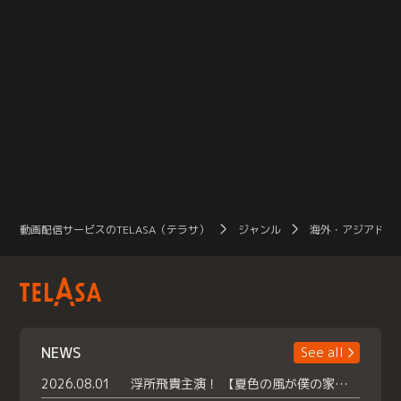
動画配信サービスのTELASA（テラサ）
ジャンル
海外・アジアドラ
NEWS
See all
2026.08.01
浮所飛貴主演！ 【夏色の風が僕の家にやってきた】 本日よりテラサで独占配信スタート！