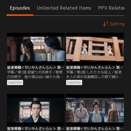
Episodes
Unlimited Related Items
PPV Related I
Sorting
星漢燦爛＜せいかんさんらん＞ 第01話／字幕
星漢燦爛＜せいかんさんらん＞ 第02話／字幕
字幕／第1話 掟破りの四娘子／程家
字幕／第2話 したたかな母上／程老
の四娘子、程少商は幼い頃から両親
夫人の弟が兵器横流しの罪で捕らわ
とは離れ離れで暮らしてきた。ある
れ、程家は大騒ぎになっていた。程
Subtitle
Subtitle
日、田舎の別宅に送られていた四娘
老夫人と葛氏は釈放を働きかけるよ
子の元に程家から使いが来る。十数
う迫るが、不可能だと程始は跳ね返
年も出征中だった両親が帰還すると
す。一方の凌不疑のもとには四娘
いうのだ。わが物顔で振る舞う老婢
子・程少商から藁と布切れが送られ
に指示され馬車に乗る四娘子だった
ていた。その意図に気づいた凌不疑
が、馬車の中にはなぜか汗の臭い
は董倉管を追い詰める。程家では程
が。その様子を高台から観察してい
老夫人による騒ぎが続き、程少商は
た光禄勲副尉の凌不疑は…。
高みの見物を決め込んでいた。
星漢燦爛＜せいかんさんらん＞ 第03話／字幕
星漢燦爛＜せいかんさんらん＞ 第04話／字幕