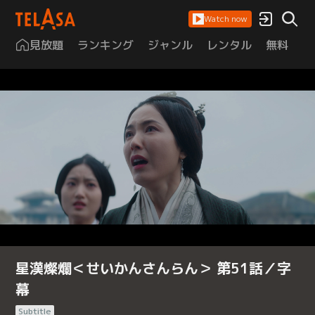
Watch now
見放題
ランキング
ジャンル
レンタル
無料
は
星漢燦爛＜せいかんさんらん＞ 第51話／字
幕
Subtitle