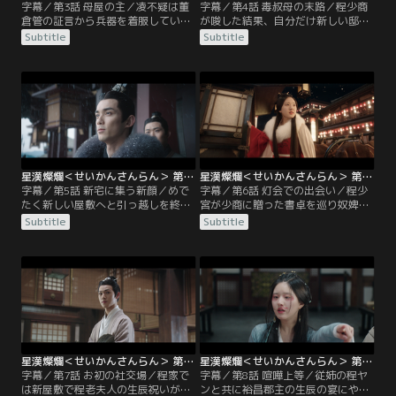
字幕／第3話 母屋の主／凌不疑は董
字幕／第4話 毒叔母の末路／程少商
倉管の証言から兵器を着服していた
が唆した結果、自分だけ新しい邸宅
のは元鍛冶師の許尽忠という官員だ
に移れず母屋に残ることになった葛
Subtitle
Subtitle
と突き止める。その董倉管が辺境へ
氏は夫の程承に当たり散らし罵詈雑
流されることになり、程家に別れに
言を浴びせる。そこへ蕭元イーが現
やってくる。見捨てられたと逆上し
れ、程承が葛氏を離縁することを葛
た董倉管は長年程老夫人や葛氏が程
家には伝えたと言い放つ。蕭元イー
少商にやってきたことを洗いざらい
は当時娘を手放すよう仕向けた葛氏
ぶちまける。程少商は葛氏の教育の
の悪だくみを全て知っていた。後
おかげでろくに文字も読めないあり
日、葛家の太公と程ヤンの舅母が程
さまだった。
家を訪れる。
星漢燦爛＜せいかんさんらん＞ 第05話／字幕
星漢燦爛＜せいかんさんらん＞ 第06話／字幕
字幕／第5話 新宅に集う新顔／めで
字幕／第6話 灯会での出会い／程少
たく新しい屋敷へと引っ越しを終え
宮が少商に贈った書卓を巡り奴婢同
た程家に、正月を迎えるため程老夫
士の大ゲンカが起きてしまった程
Subtitle
Subtitle
人の三男夫婦と程始の次男の程頌、
家。はなから少商に非があると誤解
三男で少商とは双子の程少宮が帰京
した蕭元イーは、程ヤンを守るため
する。三男の程止を溺愛する老夫人
に両者の奴婢だけに罰を与えようと
は大喜びし、少商も初めて兄たちと
するが、少商は母の不公平さを訴え
顔合わせをする。一方、兵器を買い
る。慌てて三叔母である桑舜華が間
手の行方を追う凌不疑も父親の城陽
に入ることで事態は収拾するのだっ
侯の屋敷で団らんするよう皇帝に命
た。少商は三叔母の仲立ちもあり念
じられていた。
願だった灯会にやってくるが…。
星漢燦爛＜せいかんさんらん＞ 第07話／字幕
星漢燦爛＜せいかんさんらん＞ 第08話／字幕
字幕／第7話 お初の社交場／程家で
字幕／第8話 喧嘩上等／従姉の程ヤ
は新屋敷で程老夫人の生辰祝いが行
ンと共に裕昌郡主の生辰の宴にやっ