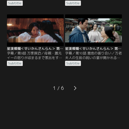
われていた。都の名門世家も集う
てきた程少商は万家の末子・万萋萋
Subtitle
Subtitle
中、楼家の楼リーや王家の王リンと
と意気投合する。しかし灯会で凌不
いった令嬢も訪れ、程少商に対して
疑と親密になる計画を台なしにされ
見下した態度を取っていた。その宴
た郡主は少商に恨みを持っていた。
で注目を集めたのが膠東袁氏の才
郡主ら令嬢たちはあからさまに少商
子・袁慎だった。袁家と程家に付き
らを侮辱するが、そこに凌不疑が現
合いはなかったが、袁慎はわざわざ
れ武将一門を軽視していると言い放
少商を捜し出し三叔母上への謎の伝
ってその場を後にする。
言を託す。
星漢燦爛＜せいかんさんらん＞ 第09話／字幕
星漢燦爛＜せいかんさんらん＞ 第10話／字幕
字幕／第9話 万家探訪／母親・蕭元
字幕／第10話 意地の張り合い／万老
イーの怒りが収まるまで家出をする
夫人の生辰の祝いの宴が開かれるこ
ことに決めた程少商は、程家と一家
ととなり、万家の屋敷に名家の面々
Subtitle
Subtitle
で付き合いのある万家にしばらく滞
が集まってくる。今回は決して騒ぎ
在する。万家の屋敷には一足先に蜀
を起こさないと蕭元イーに約束して
の地形図を求めて凌不疑が万将軍の
いた程少商は密かにある計画を講じ
もとを訪れていた。翌日少商は万家
ていた。そこへ凌不疑が各家の子息
の庭園の橋に修理が必要だと聞きつ
に庭を愛でようと回廊に誘う。裕昌
1
け、ある計画を思いつく。その後、
郡主を始め子息目当てにやってきて
万萋萋を捜して馬場に行った少商
いた令嬢たちはもっと彼らに近づき
は…。
たいと席を立ち…。