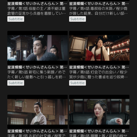
星漢燦爛＜せいかんさんらん＞ 第03話／字幕
星漢燦爛＜せいかんさんらん＞ 第04話／字幕
字幕／第3話 母屋の主／凌不疑は董
字幕／第4話 毒叔母の末路／程少商
倉管の証言から兵器を着服していた
が唆した結果、自分だけ新しい邸宅
のは元鍛冶師の許尽忠という官員だ
に移れず母屋に残ることになった葛
Subtitle
Subtitle
と突き止める。その董倉管が辺境へ
氏は夫の程承に当たり散らし罵詈雑
流されることになり、程家に別れに
言を浴びせる。そこへ蕭元イーが現
やってくる。見捨てられたと逆上し
れ、程承が葛氏を離縁することを葛
た董倉管は長年程老夫人や葛氏が程
家には伝えたと言い放つ。蕭元イー
少商にやってきたことを洗いざらい
は当時娘を手放すよう仕向けた葛氏
ぶちまける。程少商は葛氏の教育の
の悪だくみを全て知っていた。後
おかげでろくに文字も読めないあり
日、葛家の太公と程ヤンの舅母が程
さまだった。
家を訪れる。
星漢燦爛＜せいかんさんらん＞ 第05話／字幕
星漢燦爛＜せいかんさんらん＞ 第06話／字幕
字幕／第5話 新宅に集う新顔／めで
字幕／第6話 灯会での出会い／程少
たく新しい屋敷へと引っ越しを終え
宮が少商に贈った書卓を巡り奴婢同
た程家に、正月を迎えるため程老夫
士の大ゲンカが起きてしまった程
Subtitle
Subtitle
人の三男夫婦と程始の次男の程頌、
家。はなから少商に非があると誤解
三男で少商とは双子の程少宮が帰京
した蕭元イーは、程ヤンを守るため
する。三男の程止を溺愛する老夫人
に両者の奴婢だけに罰を与えようと
は大喜びし、少商も初めて兄たちと
するが、少商は母の不公平さを訴え
顔合わせをする。一方、兵器を買い
る。慌てて三叔母である桑舜華が間
手の行方を追う凌不疑も父親の城陽
に入ることで事態は収拾するのだっ
侯の屋敷で団らんするよう皇帝に命
た。少商は三叔母の仲立ちもあり念
じられていた。
願だった灯会にやってくるが…。
星漢燦爛＜せいかんさんらん＞ 第07話／字幕
星漢燦爛＜せいかんさんらん＞ 第08話／字幕
字幕／第7話 お初の社交場／程家で
字幕／第8話 喧嘩上等／従姉の程ヤ