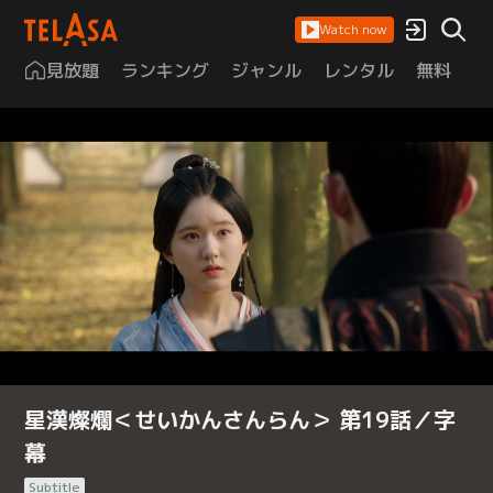
Watch now
見放題
ランキング
ジャンル
レンタル
無料
は
星漢燦爛＜せいかんさんらん＞ 第19話／字
幕
Subtitle