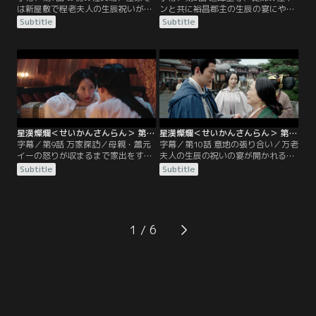
は新屋敷で程老夫人の生辰祝いが行
ンと共に裕昌郡主の生辰の宴にやっ
われていた。都の名門世家も集う
てきた程少商は万家の末子・万萋萋
Subtitle
Subtitle
中、楼家の楼リーや王家の王リンと
と意気投合する。しかし灯会で凌不
いった令嬢も訪れ、程少商に対して
疑と親密になる計画を台なしにされ
見下した態度を取っていた。その宴
た郡主は少商に恨みを持っていた。
で注目を集めたのが膠東袁氏の才
郡主ら令嬢たちはあからさまに少商
子・袁慎だった。袁家と程家に付き
らを侮辱するが、そこに凌不疑が現
合いはなかったが、袁慎はわざわざ
れ武将一門を軽視していると言い放
少商を捜し出し三叔母上への謎の伝
ってその場を後にする。
言を託す。
星漢燦爛＜せいかんさんらん＞ 第09話／字幕
星漢燦爛＜せいかんさんらん＞ 第10話／字幕
字幕／第9話 万家探訪／母親・蕭元
字幕／第10話 意地の張り合い／万老
イーの怒りが収まるまで家出をする
夫人の生辰の祝いの宴が開かれるこ
ことに決めた程少商は、程家と一家
ととなり、万家の屋敷に名家の面々
Subtitle
Subtitle
で付き合いのある万家にしばらく滞
が集まってくる。今回は決して騒ぎ
在する。万家の屋敷には一足先に蜀
を起こさないと蕭元イーに約束して
の地形図を求めて凌不疑が万将軍の
いた程少商は密かにある計画を講じ
もとを訪れていた。翌日少商は万家
ていた。そこへ凌不疑が各家の子息
の庭園の橋に修理が必要だと聞きつ
に庭を愛でようと回廊に誘う。裕昌
1
け、ある計画を思いつく。その後、
郡主を始め子息目当てにやってきて
万萋萋を捜して馬場に行った少商
いた令嬢たちはもっと彼らに近づき
は…。
たいと席を立ち…。