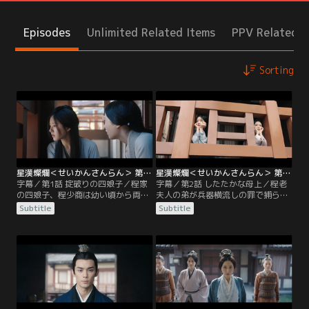
Episodes
Unlimited Related Items
PPV Related I
Sorting
星漢燦爛＜せいかんさんらん＞ 第01話／字幕
星漢燦爛＜せいかんさんらん＞ 第02話／字幕
字幕／第1話 掟破りの四娘子／程家
字幕／第2話 したたかな母上／程老
の四娘子、程少商は幼い頃から両親
夫人の弟が兵器横流しの罪で捕らわ
とは離れ離れで暮らしてきた。ある
れ、程家は大騒ぎになっていた。程
Subtitle
Subtitle
日、田舎の別宅に送られていた四娘
老夫人と葛氏は釈放を働きかけるよ
子の元に程家から使いが来る。十数
う迫るが、不可能だと程始は跳ね返
年も出征中だった両親が帰還すると
す。一方の凌不疑のもとには四娘
いうのだ。わが物顔で振る舞う老婢
子・程少商から藁と布切れが送られ
に指示され馬車に乗る四娘子だった
ていた。その意図に気づいた凌不疑
が、馬車の中にはなぜか汗の臭い
は董倉管を追い詰める。程家では程
が。その様子を高台から観察してい
老夫人による騒ぎが続き、程少商は
た光禄勲副尉の凌不疑は…。
高みの見物を決め込んでいた。