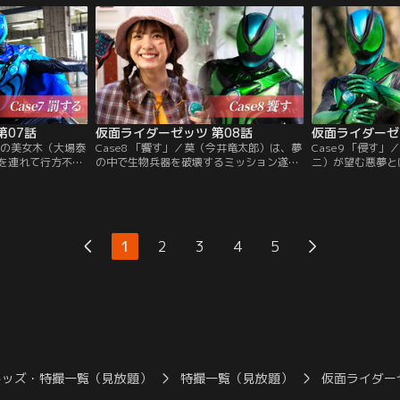
アの悪夢を未然に
は爆破を引き起こしてしまった。このまま
得るが、彼が悪夢
る。ならば、あの
では富士見の悪夢が現実に！？ 莫は富士見
迎えた結婚式当日
。莫の“夢主”を守
を、世界を救うためゼッツに変身する！ 脚
ゆきを狙うナイト
タートする！
本：高橋悠也 監督：上堀内佳寿也
第07話
仮面ライダーゼッツ 第08話
仮面ライダーゼ
夢主の美女木（大場泰
Case8 「饗す」／莫（今井竜太郎）は、夢
Case9 「侵す
を連れて行方不明
の中で生物兵器を破壊するミッション遂行
二）が望む悪夢と
ます莫（今井竜太
のために伝統あるレストラン「ロワイヤル
の会話からヒント
太）となすか（小
城金」に潜入する。オーナーシェフ・山王
は夢の中で山王の
真実”を明らかにす
（中村育二）の料理でシェフの塩見（前野
る。富士見（三嶋
夢の監獄で改めて
朋哉）が倒れ、現実でも原因不明の食中毒
めようとする一方
し、そんな莫の前
というブラックケースが発生してしまう。
ポイズンナイトメ
1
2
3
4
5
かり…！脚本：高
果たしてナイトメアの正体は…！？脚本：
再びノクス（古川
高橋悠也 監督：上堀内佳寿也
本：高橋悠也 監
キッズ・特撮一覧（見放題）
特撮一覧（見放題）
仮面ライダー