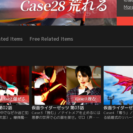
Mor
Seri
ated Items
Free Related Items
第02話
仮面ライダーゼッツ 第03話
仮面ライダーゼ
夢の中でなぜか逃亡犯
Case3 「蝕む」／ナイトメアを止めるには
Case4 「奪う
太郎）。爆弾魔の
悪夢の世界で心の扉を探せ。ゼロ（声・川
る結婚式のリハー
ゼッツに変身する
平慈英）の指令を受けた莫（今井竜太郎）
VIPを警護する
る夜、突如ゼロ
は富士見（三嶋健太）の悪夢に潜入、心の
ゆき（入来茉里）
出された莫は「他
扉を探し当てる。しかし、ボムナイトメア
ウヒロキ）が現れ