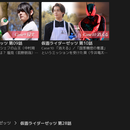
の夢主なのか？夢の中で
でみゆきの「心の扉」を見つけた莫は、扉
、警備をする莫の前にみ
の奥に広がる意外な光景を目にする。そし
メアが現れた。
て再びクロウナイトメアが出現して…！脚
本：高橋悠也 監督：柏木宏紀
ッツ 第09話
仮面ライダーゼッツ 第10話
」／シェフの山王（中村育
Case10 「消える」／「国家機密の奪還」
は？ 塩見（前野朋哉）ら
というミッションを受けた莫（今井竜太
を得た莫（今井竜太郎）
郎）は、夢の中で絵画コレクター渥美（林
3つめの心の扉を発見す
泰文）宅に潜入する。渥美の名画が奪われ
健太）らが首脳会談を止
る事件が発生し、莫はその名画の中に国家
で、莫はゼッツに変身。
機密が隠されていたとにらむ。犯人を追う
アと激突する。しかし、
莫だったが、ノクス（古川雄輝）は事件か
雄輝）が現れ…！？脚
ら手を引けと警告。莫はノクスの武器から
督：上堀内佳寿也
放たれた強烈な一撃を浴びてしまう！
ゼッツ
仮面ライダーゼッツ 第28話