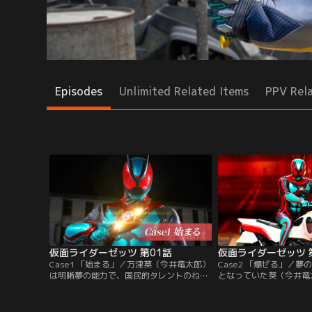
Episodes
Unlimited Related Items
PPV Rel
仮面ライダーゼッツ 第01話
仮面ライダーゼッツ 
Case1 「始まる」／万津莫（今井竜太郎）
Case2 「爆ぜる」／
は明晰夢の能力で、国民的タレントのねむ
となっていた莫（今井竜
（堀口真帆）を鮮やかに救出する、無敵の
ナイトメアに遭遇すると
エージェントとしてミッションをクリアす
が逃げられてしまう。あ
る夢を見ていた。しかしある夜、莫は突
（声・川平慈英）に呼び