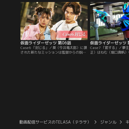
如、夢の中で怪人・ナイトメアに襲われ
人の夢に潜入しナイトメ
た。
防げ」という指令を受け
爆弾魔を止めなければ…
るためのミッションがス
仮面ライダーゼッツ 第06話
仮面ライダーゼッツ 
Case6 「封じる」／莫（今井竜太郎）に課
Case7 「罰する」／
された新たなミッションは監獄からの脱
正）はねむ（堀口真帆）
出。莫は監獄の悪夢に囚われたねむ（堀口
に。奇異な行動に頭を悩
真帆）と美女木真澄（大場泰正）、玲子
郎）に、富士見（三嶋健
（川田希）と共に脱出を試みるが、様々に
貫莉奈）はある“残酷な
仕掛けられた罠に行く手を阻まれる。そし
る。すべてを知った莫は
てねむと美女木らの関係にある秘密が隠さ
ミッションに挑む。しか
れていて…？
に再びノクスが立ちはだ
橋悠也 監督：山口恭平
動画配信サービスのTELASA（テラサ）
ジャンル