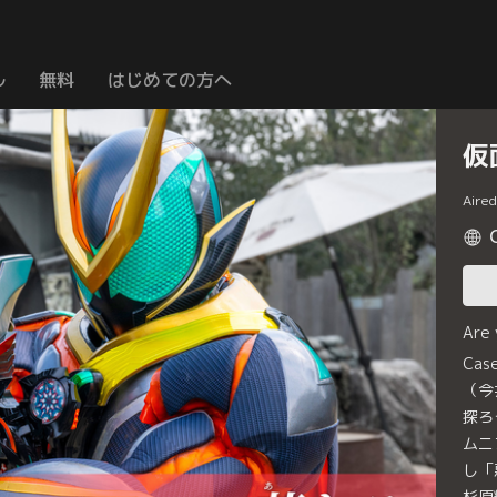
ル
無料
はじめての方へ
仮
Aire
Are
Ca
（今
探ろ
ムニ
し「
杉原