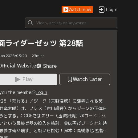
Watch now
Login
面ライダーゼッツ 第28話
d on 2026/03/29
23
mins
Official Website
Share
Play
Watch Later
 you the member?
Login
se28 「荒れる」／ジーク（天野浩成）に翻弄される莫
井竜太郎）は、ノクス（古川雄輝）からジークの正体を
うとする。CODEではスリー（玉城裕規）がコード：ソ
アという最終兵器の投入を検討。莫は再びジークと対峙
悪夢は俺が壊す」と戦いを挑む！脚本：高橋悠也 監督：
輝昭