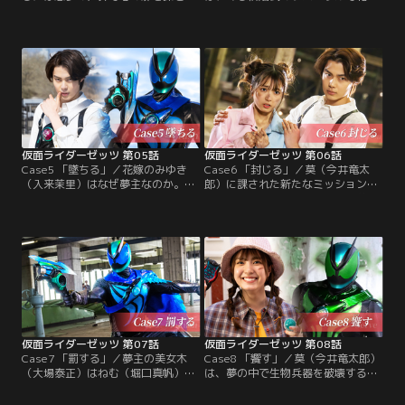
ゼロ（声・川平慈英）の指令を受け
の父であるVIPを警護する夢を見
た莫（今井竜太郎）は富士見（三嶋
る。そこへ花嫁・みゆき（入来茉
健太）の悪夢に潜入、心の扉を探し
里）を略奪しようと男（サトウヒロ
当てる。しかし、ボムナイトメアは
キ）が現れた。莫の警護で事なきを
爆破を引き起こしてしまった。この
得るが、彼が悪夢の夢主なのか？夢
ままでは富士見の悪夢が現実に！？
の中で迎えた結婚式当日、警備をす
莫は富士見を、世界を救うためゼッ
る莫の前にみゆきを狙うナイトメア
ツに変身する！ 脚本：高橋悠也 監
が現れた。
督：上堀内佳寿也
仮面ライダーゼッツ 第05話
仮面ライダーゼッツ 第06話
Case5 「墜ちる」／花嫁のみゆき
Case6 「封じる」／莫（今井竜太
（入来茉里）はなぜ夢主なのか。現
郎）に課された新たなミッションは
実の世界で情報収集を続ける莫（今
監獄からの脱出。莫は監獄の悪夢に
井竜太郎）は、みゆきから公園の大
囚われたねむ（堀口真帆）と美女木
木に人生を変えてしまうほどの思い
真澄（大場泰正）、玲子（川田希）
出があることを聞き出す。夢の世界
と共に脱出を試みるが、様々に仕掛
でみゆきの「心の扉」を見つけた莫
けられた罠に行く手を阻まれる。そ
は、扉の奥に広がる意外な光景を目
してねむと美女木らの関係にある秘
にする。そして再びクロウナイトメ
密が隠されていて…？
アが出現して…！脚本：高橋悠也 監
督：柏木宏紀
仮面ライダーゼッツ 第07話
仮面ライダーゼッツ 第08話
Case7 「罰する」／夢主の美女木
Case8 「饗す」／莫（今井竜太郎）
（大場泰正）はねむ（堀口真帆）を
は、夢の中で生物兵器を破壊するミ
連れて行方不明に。奇異な行動に頭
ッション遂行のために伝統あるレス
を悩ます莫（今井竜太郎）に、富士
トラン「ロワイヤル城金」に潜入す