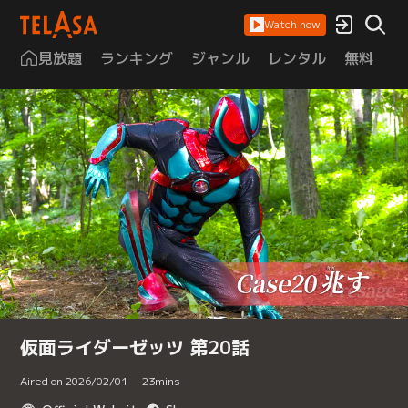
Watch now
見放題
ランキング
ジャンル
レンタル
無料
は
仮面ライダーゼッツ 第20話
Aired on 2026/02/01
23
mins