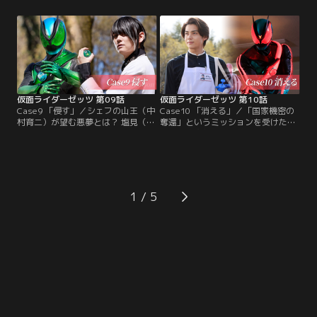
見（三嶋健太）となすか（小貫莉
る。オーナーシェフ・山王（中村育
奈）はある“残酷な真実”を明らかに
二）の料理でシェフの塩見（前野朋
する。すべてを知った莫は夢の監獄
哉）が倒れ、現実でも原因不明の食
で改めてミッションに挑む。しか
中毒というブラックケースが発生し
し、そんな莫の前に再びノクスが立
てしまう。果たしてナイトメアの正
ちはだかり…！脚本：高橋悠也 監
体は…！？脚本：高橋悠也 監督：上
督：山口恭平
堀内佳寿也
仮面ライダーゼッツ 第09話
仮面ライダーゼッツ 第10話
Case9 「侵す」／シェフの山王（中
Case10 「消える」／「国家機密の
村育二）が望む悪夢とは？ 塩見（前
奪還」というミッションを受けた莫
野朋哉）らの会話からヒントを得た
（今井竜太郎）は、夢の中で絵画コ
莫（今井竜太郎）は夢の中で山王の
レクター渥美（林泰文）宅に潜入す
3つめの心の扉を発見する。富士見
る。渥美の名画が奪われる事件が発
（三嶋健太）らが首脳会談を止めよ
生し、莫はその名画の中に国家機密
うとする一方で、莫はゼッツに変
が隠されていたとにらむ。犯人を追
身。ポイズンナイトメアと激突す
う莫だったが、ノクス（古川雄輝）
1
る。しかし、再びノクス（古川雄
は事件から手を引けと警告。莫はノ
輝）が現れ…！？脚本：高橋悠也 監
クスの武器から放たれた強烈な一撃
督：上堀内佳寿也
を浴びてしまう！