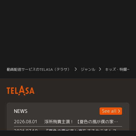
動画配信サービスのTELASA（テラサ）
ジャンル
キッズ・特撮一覧
NEWS
See all
2026.08.01
浮所飛貴主演！ 【夏色の風が僕の家にやってきた】 本日よりテラサで独占配信スタート！
2026.07.18
『夏色の雲が恋と嵐をまきおこす』スペシャルメイキング 【Part1】2026年７月18日（土）23時30分～配信スタート！話題のシーンの裏側を大公開！豪華キャスト大集合！ 『武宮家 真夏の家族会議』開催！