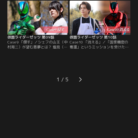
奈）はある“残酷な真実”を明らかに
二）の料理でシェフの塩見（前野朋
する。すべてを知った莫は夢の監獄
哉）が倒れ、現実でも原因不明の食
で改めてミッションに挑む。しか
中毒というブラックケースが発生し
し、そんな莫の前に再びノクスが立
てしまう。果たしてナイトメアの正
ちはだかり…！脚本：高橋悠也 監
体は…！？脚本：高橋悠也 監督：上
督：山口恭平
堀内佳寿也
仮面ライダーゼッツ 第09話
仮面ライダーゼッツ 第10話
Case9 「侵す」／シェフの山王（中
Case10 「消える」／「国家機密の
村育二）が望む悪夢とは？ 塩見（前
奪還」というミッションを受けた莫
野朋哉）らの会話からヒントを得た
（今井竜太郎）は、夢の中で絵画コ
莫（今井竜太郎）は夢の中で山王の
レクター渥美（林泰文）宅に潜入す
3つめの心の扉を発見する。富士見
る。渥美の名画が奪われる事件が発
（三嶋健太）らが首脳会談を止めよ
生し、莫はその名画の中に国家機密
うとする一方で、莫はゼッツに変
が隠されていたとにらむ。犯人を追
身。ポイズンナイトメアと激突す
う莫だったが、ノクス（古川雄輝）
1
る。しかし、再びノクス（古川雄
は事件から手を引けと警告。莫はノ
輝）が現れ…！？脚本：高橋悠也 監
クスの武器から放たれた強烈な一撃
督：上堀内佳寿也
を浴びてしまう！