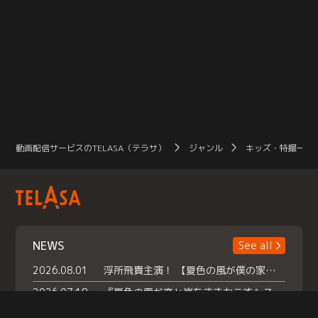
動画配信サービスのTELASA（テラサ）
ジャンル
キッズ・特撮一覧
NEWS
See all
2026.08.01
浮所飛貴主演！ 【夏色の風が僕の家にやってきた】 本日よりテラサで独占配信スタート！
2026.07.18
『夏色の雲が恋と嵐をまきおこす』スペシャルメイキング 【Part1】2026年７月18日（土）23時30分～配信スタート！話題のシーンの裏側を大公開！豪華キャスト大集合！ 『武宮家 真夏の家族会議』開催！
2026.07.15
救命医・遥（今田）の《心揺さぶる過去》や、 麻酔科医・権野（船越英一郎）の《謎多きプライベート》など… 《知られざるエピソード》を独占配信！