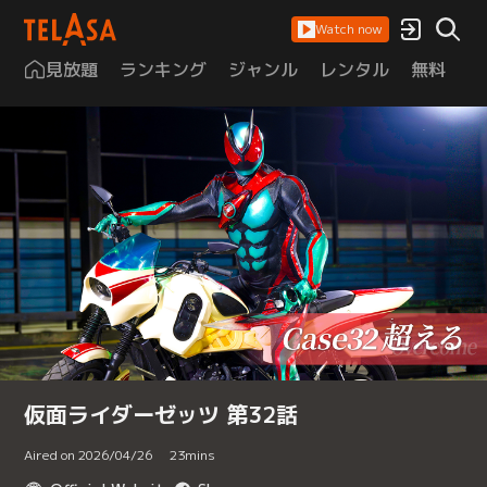
Watch now
見放題
ランキング
ジャンル
レンタル
無料
は
仮面ライダーゼッツ 第32話
Aired on 2026/04/26
23
mins