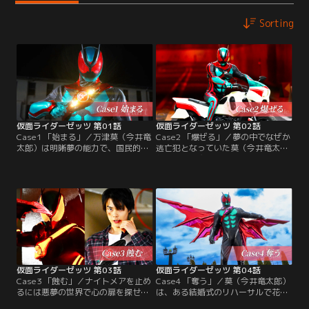
Sorting
仮面ライダーゼッツ 第01話
仮面ライダーゼッツ 第02話
Case1 「始まる」／万津莫（今井竜
Case2 「爆ぜる」／夢の中でなぜか
太郎）は明晰夢の能力で、国民的タ
逃亡犯となっていた莫（今井竜太
レントのねむ（堀口真帆）を鮮やか
郎）。爆弾魔のナイトメアに遭遇す
に救出する、無敵のエージェントと
るとゼッツに変身するが逃げられて
してミッションをクリアする夢を見
しまう。ある夜、突如ゼロ（声・川
ていた。しかしある夜、莫は突如、
平慈英）に呼び出された莫は「他人
夢の中で怪人・ナイトメアに襲われ
の夢に潜入しナイトメアの悪夢を未
た。
然に防げ」という指令を受ける。な
らば、あの爆弾魔を止めなけれ
ば…。莫の“夢主”を守るためのミッ
ションがスタートする！
仮面ライダーゼッツ 第03話
仮面ライダーゼッツ 第04話
Case3 「蝕む」／ナイトメアを止め
Case4 「奪う」／莫（今井竜太郎）
るには悪夢の世界で心の扉を探せ。
は、ある結婚式のリハーサルで花嫁
ゼロ（声・川平慈英）の指令を受け
の父であるVIPを警護する夢を見