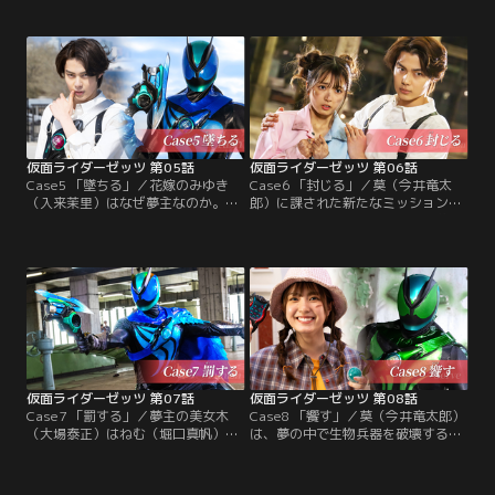
た莫（今井竜太郎）は富士見（三嶋
る。そこへ花嫁・みゆき（入来茉
健太）の悪夢に潜入、心の扉を探し
里）を略奪しようと男（サトウヒロ
当てる。しかし、ボムナイトメアは
キ）が現れた。莫の警護で事なきを
爆破を引き起こしてしまった。この
得るが、彼が悪夢の夢主なのか？夢
ままでは富士見の悪夢が現実に！？
の中で迎えた結婚式当日、警備をす
莫は富士見を、世界を救うためゼッ
る莫の前にみゆきを狙うナイトメア
ツに変身する！ 脚本：高橋悠也 監
が現れた。
督：上堀内佳寿也
仮面ライダーゼッツ 第05話
仮面ライダーゼッツ 第06話
Case5 「墜ちる」／花嫁のみゆき
Case6 「封じる」／莫（今井竜太
（入来茉里）はなぜ夢主なのか。現
郎）に課された新たなミッションは
実の世界で情報収集を続ける莫（今
監獄からの脱出。莫は監獄の悪夢に
井竜太郎）は、みゆきから公園の大
囚われたねむ（堀口真帆）と美女木
木に人生を変えてしまうほどの思い
真澄（大場泰正）、玲子（川田希）
出があることを聞き出す。夢の世界
と共に脱出を試みるが、様々に仕掛
でみゆきの「心の扉」を見つけた莫
けられた罠に行く手を阻まれる。そ
は、扉の奥に広がる意外な光景を目
してねむと美女木らの関係にある秘
にする。そして再びクロウナイトメ
密が隠されていて…？
アが出現して…！脚本：高橋悠也 監
督：柏木宏紀
仮面ライダーゼッツ 第07話
仮面ライダーゼッツ 第08話
Case7 「罰する」／夢主の美女木
Case8 「饗す」／莫（今井竜太郎）
（大場泰正）はねむ（堀口真帆）を
は、夢の中で生物兵器を破壊するミ
連れて行方不明に。奇異な行動に頭
ッション遂行のために伝統あるレス
を悩ます莫（今井竜太郎）に、富士
トラン「ロワイヤル城金」に潜入す
見（三嶋健太）となすか（小貫莉
る。オーナーシェフ・山王（中村育