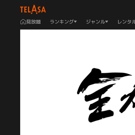
見放題
ランキング
ジャンル
レンタ