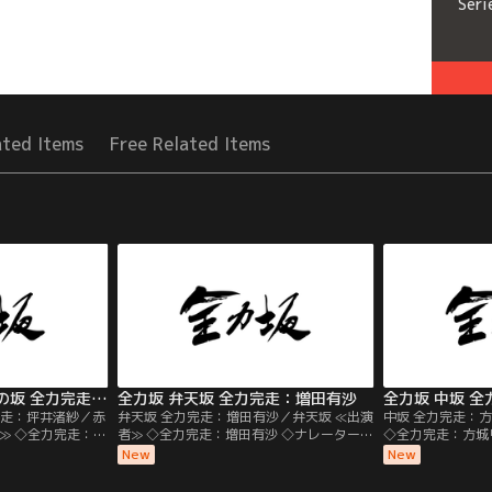
Seri
ated Items
Free Related Items
全力坂 赤羽台二丁目の坂 全力完走：坪井渚紗
全力坂 弁天坂 全力完走：増田有沙
全力坂 中坂 
完走：坪井渚紗／赤
弁天坂 全力完走：増田有沙／弁天坂 ≪出演
中坂 全力完走：
≫ ◇全力完走：坪
者≫ ◇全力完走：増田有沙 ◇ナレーター：
◇全力完走：方城
吹越満
吹越満
満
New
New