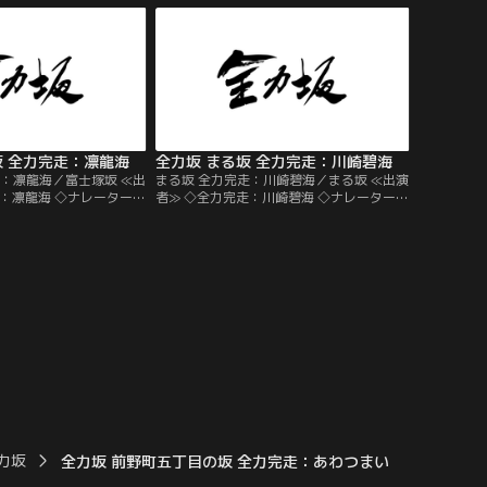
坂 全力完走：凛龍海
全力坂 まる坂 全力完走：川崎碧海
走：凛龍海／富士塚坂 ≪出
まる坂 全力完走：川崎碧海／まる坂 ≪出演
走：凛龍海 ◇ナレーター：
者≫ ◇全力完走：川崎碧海 ◇ナレーター：
吹越満
力坂
全力坂 前野町五丁目の坂 全力完走：あわつまい