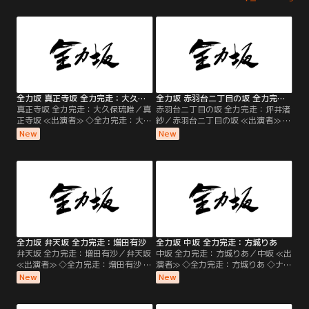
全力坂 真正寺坂 全力完走：大久保琉唯
全力坂 赤羽台二丁目の坂 全力完走：坪井渚紗
真正寺坂 全力完走：大久保琉唯／真
赤羽台二丁目の坂 全力完走：坪井渚
正寺坂 ≪出演者≫ ◇全力完走：大久
紗／赤羽台二丁目の坂 ≪出演者≫ ◇
保琉唯 ◇ナレーター：吹越満
全力完走：坪井渚紗 ◇ナレーター：
New
New
吹越満
全力坂 弁天坂 全力完走：増田有沙
全力坂 中坂 全力完走：方城りあ
弁天坂 全力完走：増田有沙／弁天坂
中坂 全力完走：方城りあ／中坂 ≪出
≪出演者≫ ◇全力完走：増田有沙 ◇
演者≫ ◇全力完走：方城りあ ◇ナレ
ナレーター：吹越満
ーター：吹越満
New
New