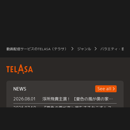
動画配信サービスのTELASA（テラサ）
ジャンル
バラエティ・音楽
NEWS
See all
2026.08.01
浮所飛貴主演！ 【夏色の風が僕の家にやってきた】 本日よりテラサで独占配信スタート！
2026.07.18
『夏色の雲が恋と嵐をまきおこす』スペシャルメイキング 【Part1】2026年７月18日（土）23時30分～配信スタート！話題のシーンの裏側を大公開！豪華キャスト大集合！ 『武宮家 真夏の家族会議』開催！
2026.07.15
救命医・遥（今田）の《心揺さぶる過去》や、 麻酔科医・権野（船越英一郎）の《謎多きプライベート》など… 《知られざるエピソード》を独占配信！