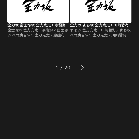
全力坂 富士塚坂 全力完走：凛龍海
全力坂 まる坂 全力完走：川崎碧海
富士塚坂 全力完走：凛龍海／富士塚
まる坂 全力完走：川崎碧海／まる坂
坂 ≪出演者≫ ◇全力完走：凛龍海
≪出演者≫ ◇全力完走：川崎碧海 ◇
◇ナレーター：吹越満
ナレーター：吹越満
1