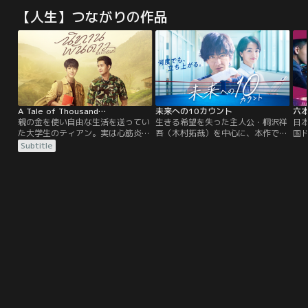
【人生】つながりの作品
A Tale of Thousand…
未来への10カウント
六
親の金を使い自由な生活を送ってい
生きる希望を失った主人公・桐沢祥
日
た大学生のティアン。実は心筋炎を
吾（木村拓哉）を中心に、本作で描
国
患っており、移植手術によってなん
かれるのは≪世代を超えた青春群像
淵
Subtitle
とか一命をとりとめた。自分の命を
劇≫です。当初は母校・松葉台高校
て
救った心臓提供者に興味を持つティ
のボクシング部にコーチとして戻る
に
アンは、トーファンという女性が提
ことに、まるで乗り気ではない桐
か
供者であることを知る。彼女が住ん
沢…。しかし、「いつ死んでもい
ラ
でいたという山中の小さな村へ向か
い」とまで言い切ってしまう自分を
劇
うティアン。そこでトーファンと互
心配する親友や恩師から強引に背中
イン
いに惹かれあっていた森林警備隊長
を押され、コーチを引き受けた桐沢
のプーパーと出会う。
は…。