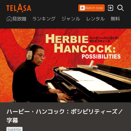
Watch now
見放題
ランキング
ジャンル
レンタル
無料
は
ハービー・ハンコック：ポシビリティーズ／
字幕
Subtitle