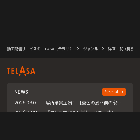
動画配信サービスのTELASA（テラサ）
ジャンル
洋画一覧（見放題
NEWS
See all
2026.08.01
浮所飛貴主演！ 【夏色の風が僕の家にやってきた】 本日よりテラサで独占配信スタート！
2026.07.18
『夏色の雲が恋と嵐をまきおこす』スペシャルメイキング 【Part1】2026年７月18日（土）23時30分～配信スタート！話題のシーンの裏側を大公開！豪華キャスト大集合！ 『武宮家 真夏の家族会議』開催！
2026.07.15
救命医・遥（今田）の《心揺さぶる過去》や、 麻酔科医・権野（船越英一郎）の《謎多きプライベート》など… 《知られざるエピソード》を独占配信！