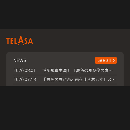
NEWS
See all
2026.08.01
浮所飛貴主演！ 【夏色の風が僕の家にやってきた】 本日よりテラサで独占配信スタート！
2026.07.18
『夏色の雲が恋と嵐をまきおこす』スペシャルメイキング 【Part1】2026年７月18日（土）23時30分～配信スタート！話題のシーンの裏側を大公開！豪華キャスト大集合！ 『武宮家 真夏の家族会議』開催！
2026.07.15
救命医・遥（今田）の《心揺さぶる過去》や、 麻酔科医・権野（船越英一郎）の《謎多きプライベート》など… 《知られざるエピソード》を独占配信！