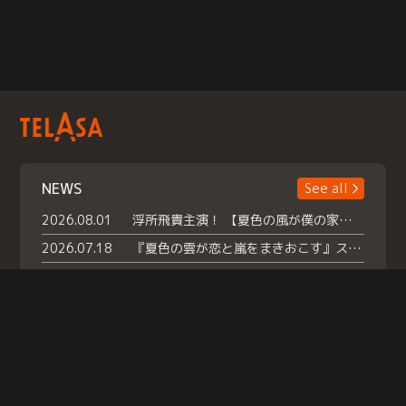
NEWS
See all
2026.08.01
浮所飛貴主演！ 【夏色の風が僕の家にやってきた】 本日よりテラサで独占配信スタート！
2026.07.18
『夏色の雲が恋と嵐をまきおこす』スペシャルメイキング 【Part1】2026年７月18日（土）23時30分～配信スタート！話題のシーンの裏側を大公開！豪華キャスト大集合！ 『武宮家 真夏の家族会議』開催！
2026.07.15
救命医・遥（今田）の《心揺さぶる過去》や、 麻酔科医・権野（船越英一郎）の《謎多きプライベート》など… 《知られざるエピソード》を独占配信！