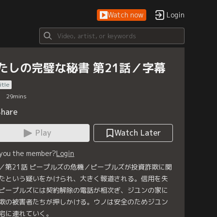
Watch now
Login
たしの完璧な秘書 第21話／字幕
itle
29
mins
Share
Play
Watch Later
 you the member?
Login
／第21話 ピープルズの危機／ピープルズが投資詐欺に関
たという疑いをかけられ、大きく報道される。信用を失
ピープルズには契約解除の電話が相次ぎ、ジユンの家に
欺の被害者たちが押しかける。ウノは安全のためジユン
宅に連れていく。