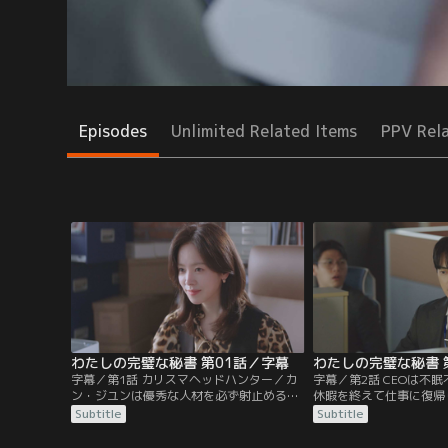
Episodes
Unlimited Related Items
PPV Rel
わたしの完璧な秘書 第01話／字幕
わたしの完璧な秘書 
字幕／第1話 カリスマヘッドハンター／カ
字幕／第2話 CEOは不
ン・ジユンは優秀な人材を必ず射止める有
休暇を終えて仕事に復帰
能なヘッドハンターだ。今回、顧客からハ
ら嫌がらせを受けていた
Subtitle
Subtitle
ンス電子のヤン・ホジンを引き抜きたいと
は、自分の体調も社員の
いう依頼を受ける。一方、ハンス電子の人
い働き方をしている。そ