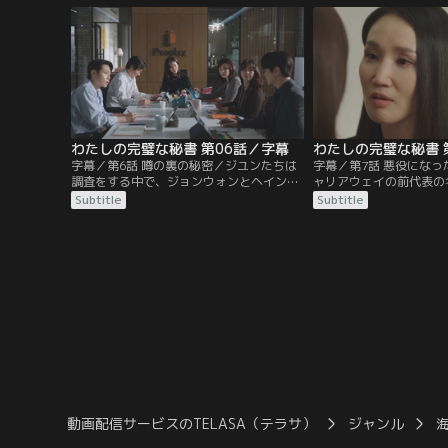
事部課長ユ・ウノは、ホジンの引き止め役
めたはずのホジンが突然
を任される。
わたしの完璧な秘書 第06話／字幕
わたしの完璧な秘書 
字幕／第6話 噂の裏の秘密／ジユンたちは
字幕／第7話 悪役にな
調査をする中で、ジョンウォンとヘインが
ャリアウェイの前代表の
恋愛関係にあるという噂を耳にする。ヘイ
ーアカデミーを設立しよ
Subtitle
Subtitle
ンの移籍を断ろうとするが、ウノは当事者
れを知ったジユンは、ヘ
に確認することを勧める。ジョンウォンは
を汚すなと警告。だが、
噂を否定するが、別の秘密を抱えていた。
前代表を死に追いやった
話す。
動画配信サービスのTELASA（テラサ）
ジャンル