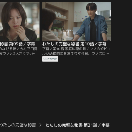
食堂へ連れていく。
インも一緒に移籍させてほしいと条件を出
す。
秘書 第09話／字幕
わたしの完璧な秘書 第10話／字幕
練のなせる技／会社で目覚
字幕／第10話 家庭料理の味／ウノの娘ビョ
夜ウノと2人きりでいた
ルが幼稚園にお泊まりする日、ウノは自宅
気まずい。そんな中、ブ
へ役員を招いて会食をすることに。ジユン
Subtitle
の会社から依頼を受け、
は当初誘いを断ったものの、気が変わって
める鑑定士を探すこと
ウノの家へと向かう。ところが、着いてみ
ャリアウェイに候補者を
るとそこにはウノしかいなかった。
わたしの完璧な秘書
わたしの完璧な秘書 第21話／字幕