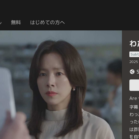
ル
無料
はじめての方へ
わ
Subt
2025
Are
字幕
わっ
った
は詐
を自