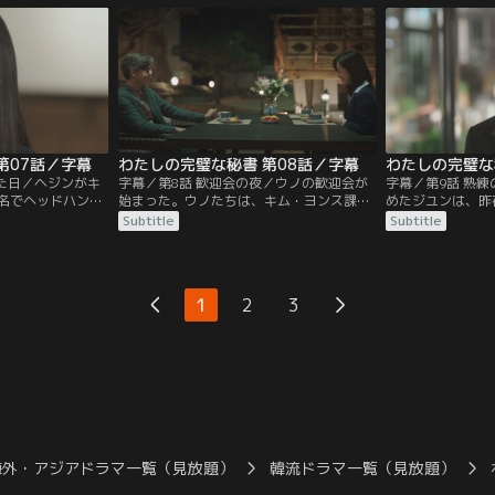
会社を退職する。
がジユンに仕事を依頼したことを知り…。
食事をさせるため
第07話／字幕
わたしの完璧な秘書 第08話／字幕
わたしの完璧な
った日／ヘジンがキ
字幕／第8話 歓迎会の夜／ウノの歓迎会が
字幕／第9話 熟
名でヘッドハンタ
始まった。ウノたちは、キム・ヨンス課長
めたジユンは、昨
うとしていた。そ
と若手のオ・ギョンファを仲直りさせるべ
記憶があり、少々
Subtitle
Subtitle
ジンに前代表の名
くチームプレイを発揮する。その頃、参加
ランド通販サイト
ヘジンはジユンが
を断ったジユンは1人きりで残業をしてい
商品の真贋を見極
ことをウノの前で
たが、ウノからのメッセージを見ると…。
に。だが、再びキ
奪われる。
1
2
3
海外・アジアドラマ一覧（見放題）
韓流ドラマ一覧（見放題）