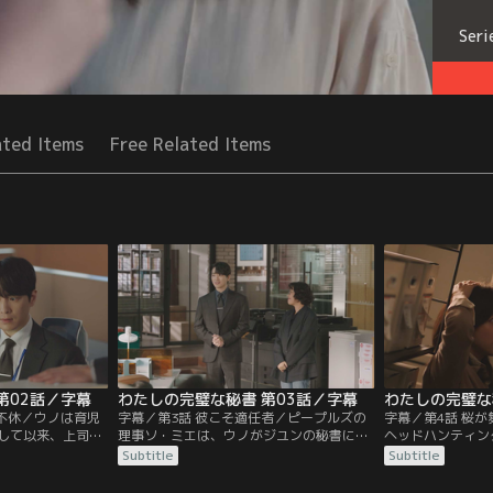
Seri
ated Items
Free Related Items
第02話／字幕
わたしの完璧な秘書 第03話／字幕
わたしの完璧な
眠不休／ウノは育児
字幕／第3話 彼こそ適任者／ピープルズの
字幕／第4話 桜
して以来、上司か
理事ソ・ミエは、ウノがジユンの秘書に適
ヘッドハンティン
。一方のジユン
任だと考えて採用するが、ジユンは頑とし
をジユンに詫び、
Subtitle
Subtitle
メンタルも顧みな
て受け入れない。一方、キャリアウェイの
めに努力する。そ
んな中、移籍をや
代表理事キム・ヘジンは、セリムグループ
調を崩す。事情を