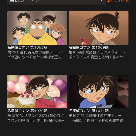
名探偵コナン 第1068話
名探偵コナン 第1069話
第1068話 円谷光彦の探偵ノート／
第1069話 受話器ごしのスウィート
ピザ店にやってきた少年探偵団は、
ボイス／夫の調査を依頼するため探
元太の活躍でピザを一枚ゲット！五
偵事務所に来る予定の女性から、小
等分して特製ボックスに入れてもら
五郎に連絡が入る。小五郎は写真で
い、それぞれ帰路につく。しかし全
見た美人の彼女に会えるのが楽しみ
員が何者かにピザを盗まれて…！？
な様子。しかし、なかなか彼女は現
れず…。
名探偵コナン 第1070話
名探偵コナン 第1071話
第1070話 サプライズは悲劇のはじ
第1071話 工藤優作の推理ショー
まり／阿笠博士と少年探偵団が悲鳴
（前編）／怪盗キッドの冤罪を晴ら
を聞き駆け付けた現場には、絶命し
したことで話題になっていた優作。
た男性と二人の女性の姿があった。
別件で警視庁から助言を求められ、
サプライズによる不幸な事故と思わ
生放送で推理を披露することになっ