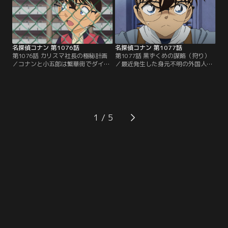
名探偵コナン 第1076話
名探偵コナン 第1077話
第1076話 カリスマ社長の極秘計画
第1077話 黒ずくめの謀略（狩り）
／コナンと小五郎は繁華街でダイイ
／最近発生した身元不明の外国人が
ング・メッセージを残した遺体を発
殺害される事件の話をしていたコナ
見。被害者のマンションを訪れ管理
ンたち少年探偵団は、人がビルの屋
人に話を聞くと、何かを企んでおり
上から落下する現場に遭遇！FBIと黒
大金が入ると言っていたようで…。
ずくめの組織の新たな戦いが始ま
る！
1