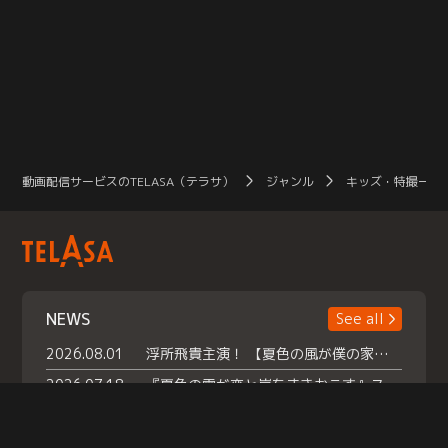
動画配信サービスのTELASA（テラサ）
ジャンル
キッズ・特撮一覧
NEWS
See all
2026.08.01
浮所飛貴主演！ 【夏色の風が僕の家にやってきた】 本日よりテラサで独占配信スタート！
2026.07.18
『夏色の雲が恋と嵐をまきおこす』スペシャルメイキング 【Part1】2026年７月18日（土）23時30分～配信スタート！話題のシーンの裏側を大公開！豪華キャスト大集合！ 『武宮家 真夏の家族会議』開催！
2026.07.15
救命医・遥（今田）の《心揺さぶる過去》や、 麻酔科医・権野（船越英一郎）の《謎多きプライベート》など… 《知られざるエピソード》を独占配信！