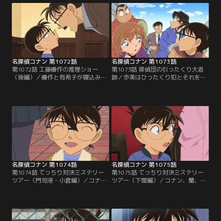
れたが、コナンには気になる点があ
ていたが…当日、ある事件が優作を
り…。
襲う！
名探偵コナン 第1072話
名探偵コナン 第1073話
第1072話 工藤優作の推理ショー
第1073話 探偵団の引ったくり大追
（後編）／優作と有希子が寝込み、
跡／歩美はひったくり犯とそれを追
連続密室殺人事件の推理を披露する
いかける男性に出会う。コナンたち
生放送への出演を断ろうとしたコナ
も到着し話を聞いていると犯人が逃
ン。その前に現れたのは優作！？ぶ
げ込んだ団地内で遺体が発見され
っつけ本番“工藤優作の推理ショ
た。被害者の近くにはあるもの
ー”スタート！
が…。
名探偵コナン 第1074話
名探偵コナン 第1075話
第1074話 てっちり対決ミステリー
第1075話 てっちり対決ミステリー
ツアー（門司港・小倉編）／コナ
ツアー（下関編）／コナン、蘭、小
ン、蘭、小五郎は下関を訪れる。依
五郎は下関の老舗ふぐ料亭から盗ま
頼人は老舗ふぐ料亭の四代目で、空
れた家宝の鍋を捜索することにな
き巣に家宝の鍋が盗まれたという。
る。そんな中、夜の街で小五郎が襲
コナンたちは容疑者候補たちに話を
撃される。捜査で話を聞いた四人の
聞きに行くことになるが…。
中に犯人はいるのか？