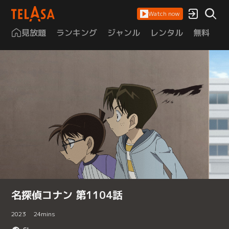
Watch now
見放題
ランキング
ジャンル
レンタル
無料
は
名探偵コナン 第1104話
2023
24
mins