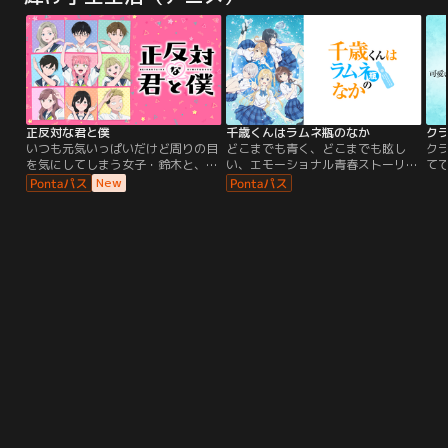
わず、泡となって海へ消えてしまう
解明し、人類を救うことが使命！と
き
のでした。それから200年。長い時
ある理由から“悪魔”と呼ばれる、新
の
を経て、人魚姫ララは琵琶湖に蘇
入隊員の少年・シンラは、“ヒーロ
で
る。今度こそ“本当の愛”を見つける
ー”を目指し、仲間たちと共に…。
新
ために---。
め
正反対な君と僕
千歳くんはラムネ瓶のなか
いつも元気いっぱいだけど周りの目
どこまでも青く、どこまでも眩し
ク
を気にしてしまう女子・鈴木と、物
い、エモーショナル青春ストーリ
て
静かだけど自分の意見をしっかり言
ー！県内随一の進学校・藤志高校に
の
New
える男子・谷。正反対な二人がお互
通う千歳朔。勉強、運動、コミュ力
ラ
いを尊重し、ゆっくりと理解を深め
すべてがハイレベルで、良くも悪く
噂
ていく姿と、友人たちとの学校生活
も注目を集める彼の周りには、誰も
とは
を描くラブコメディ。「ジャンプ
が羨む華やかな仲間たちが集ってい
や、
＋」にて2024年まで連載され「み
た。新たなクラスで迎えた2年生の
破
んなが選ぶ！！電子コミック大賞
春。朔は、ひとりの引きこもり生徒
身
2024」男性部門賞、「マンガ大賞
の更生を頼まれることに--。
2024」第7位、「第4回マカデミー
賞」作品賞など数多くの漫画賞を受
賞した阿賀沢紅茶による原作をラパ
ントラックがTVアニメ化。