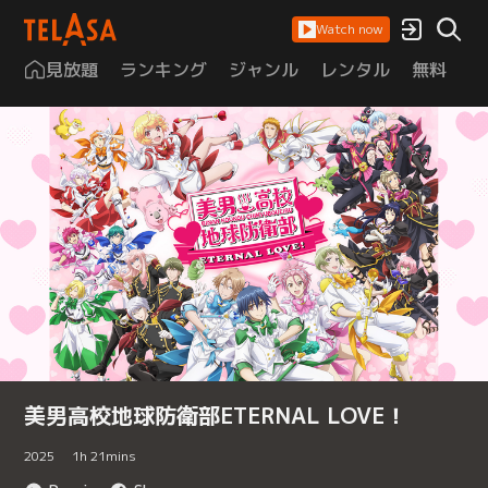
Watch now
見放題
ランキング
ジャンル
レンタル
無料
は
美男高校地球防衛部ETERNAL LOVE！
2025
1
h
21
mins