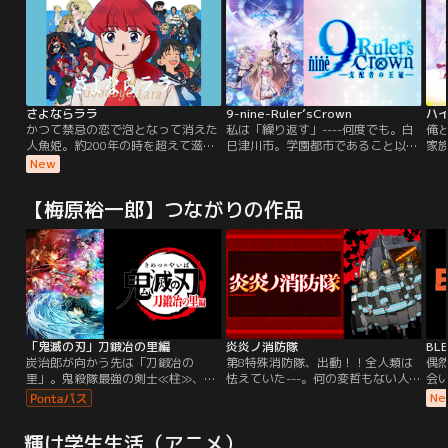
さよならララ
9-nine-Ruler’sCrown
ハ
かつて禁忌の恋で泡となって消えた
私は「繰り返す」----何度でも。白
俺
人魚姫。約200年の時を超えて滋賀
巳津川市。学園都市であること以外
家族
県・琵琶湖に蘇り、もう一度本当の
になんの特色もない街。観光客を呼
り
New
愛を探す！「キネマシトラス」の創
び込もうと町興しに励んでいるが、
ん
立15周年記念となるオリジナルテレ
どれも不発。しかし、予期せぬ出来
人
【梅原裕一郎】つながりの作品
ビアニメ。昔々あるところに、ララ
事により世間の関心を集めること
機
という人魚のプリンセスがおりまし
に。異変は、突如として訪れた。白
神
た。海の王である父と、姉たちに愛
蛇九十九神社の神器が破損したこと
従
されて、すくすくと育ちました。あ
により、平穏な学生生活を送ってい
的
る日、ララは地上に生きる人間の王
た、主人公・新海翔の日常が一変す
囚
子に恋をしてしまいます。それは人
る。並行世界から所有者に特殊能力
も
魚たちの世界では許されぬ、禁じら
を授ける装飾品「アーティファク
れた恋でした。それでもララは地上
ト」が流入し、異能に目覚める少年
へ旅立ちます。魔女グレイスにもら
少女たち。なんの特色も無い街に住
「鬼滅の刃」刀鍛冶の里編
炎炎ノ消防隊
BL
った薬を飲み、人間の姿になったの
む、なんの変哲もない平凡な学生の
炭治郎が向かう先は「刀鍛冶の
第8特殊消防隊、出動！！全人類は
偶然
です。しかしそれは、”本当の愛”を
はずだったが、異能者たちが巻き起
里」。鬼殺隊最強の剣士≪柱≫、霞
怯えていた---。何の変哲もない人が
会
見つけなければ、泡となって消えて
こす数奇な運命に巻き込まれてい
柱・時透無一郎と恋柱・甘露寺蜜璃
突如燃え出し、炎を操る怪物“ホム
行
Ne
しまう禁忌の薬でした。人魚のプリ
く----。
との再会、忍びよる鬼の影。炭治郎
ラビト”となって、破壊の限りを尽
し
ンセスでありながら、人間との愛を
たちの新たな戦いが始まる。
くす“人体発火現象”。炎の恐怖に立
ル
望んだララ。けれど---その願いは叶
輝け学生生活（アニメ）
ち向かう特殊消防隊は、現象の謎を
れ