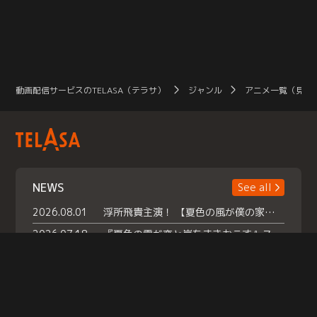
動画配信サービスのTELASA（テラサ）
ジャンル
アニメ一覧（見放
NEWS
See all
2026.08.01
浮所飛貴主演！ 【夏色の風が僕の家にやってきた】 本日よりテラサで独占配信スタート！
2026.07.18
『夏色の雲が恋と嵐をまきおこす』スペシャルメイキング 【Part1】2026年７月18日（土）23時30分～配信スタート！話題のシーンの裏側を大公開！豪華キャスト大集合！ 『武宮家 真夏の家族会議』開催！
2026.07.15
救命医・遥（今田）の《心揺さぶる過去》や、 麻酔科医・権野（船越英一郎）の《謎多きプライベート》など… 《知られざるエピソード》を独占配信！