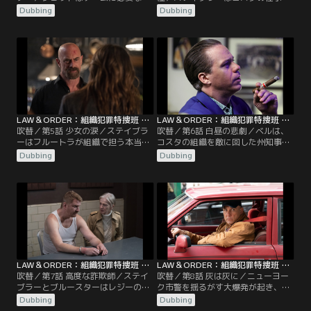
報を得るために外へ。ベルはキルブ
危険な一線を越え、その責任を問わ
Dubbing
Dubbing
ライド議員の提案について考える。
れることに。ベルとジェットは、市
アルビは秘密を守るために思い切っ
内のあらゆる犯罪組織から情報を入
た手段に出る。ステイブラーとベン
手する戦略を立てる。フルートラ
ソンは以前からのわだかまりについ
は、断るにはもったいなさすぎる誘
て話す。
いをかける。
LAW＆ORDER：組織犯罪特捜班 シーズン2 第05話／吹替
LAW＆ORDER：組織犯罪特捜班 シーズン2 第06話／吹替
吹替／第5話 少女の涙／ステイブラ
吹替／第6話 白昼の悲劇／ベルは、
ーはフルートラが組織で担う本当の
コスタの組織を敵に回した州知事候
役割を知る。ベルはキルブライドに
補を守らねばならない。レジーは危
Dubbing
Dubbing
捜査への協力を頼む。同居し始めた
険な仕事を任される。ステイブラー
バーナデットとイーライは折り合い
は、エディの過去から現れた人物に
を付けていく。
悩まされる。
LAW＆ORDER：組織犯罪特捜班 シーズン2 第07話／吹替
LAW＆ORDER：組織犯罪特捜班 シーズン2 第08話／吹替
吹替／第7話 高度な詐欺師／ステイ
吹替／第8話 灰は灰に／ニューヨー
ブラーとブルースターはレジーの不
ク市警を揺るがす大爆発が起き、容
安感を利用して証言させようとす
疑者数名が困難な状況に陥る。ノバ
Dubbing
Dubbing
る。ベルとノバは互いの秘密を守
は大きな発見をする。