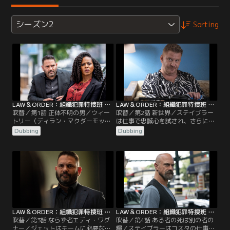
シーズン2
Sorting
LAW＆ORDER：組織犯罪特捜班 シーズン2 第01話／吹替
LAW＆ORDER：組織犯罪特捜班 シーズン2 第02話／吹替
吹替／第1話 正体不明の男／ウィー
吹替／第2話 新世界／ステイブラー
トリー（ディラン・マクダーモッ
は仕事で忠誠心を試され、さらに母
ト）の麻薬帝国を倒し、妻を殺害し
親の思いがけない登場により家族へ
Dubbing
Dubbing
た犯人を見つけたステイブラー刑事
の忠誠心も試される。ベルとジェッ
（クリストファー・メローニ）は、
トは新たに設立された合同対策班の
ニューヨーク市のコカイン市場を乗
かじ取りをする。
っ取ろうと企む悪名高い犯罪組織に
潜入することになる。捜査が行き詰
まり、ベル巡査部長（ダニエル・モ
ネ・トゥルイット）は署内のライバ
ルと手を組むことに。
LAW＆ORDER：組織犯罪特捜班 シーズン2 第03話／吹替
LAW＆ORDER：組織犯罪特捜班 シーズン2 第04話／吹替
吹替／第3話 ならず者エディ・ワグ
吹替／第4話 ある者の死は別の者の
ナー／ジェットはチームに必要な情
糧／ステイブラーはコスタの仕事で