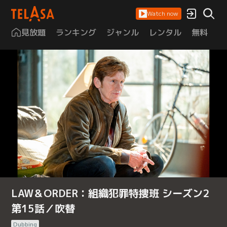
Watch now
見放題
ランキング
ジャンル
レンタル
無料
は
LAW＆ORDER：組織犯罪特捜班 シーズン2
第15話／吹替
Dubbing