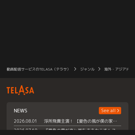
動画配信サービスのTELASA（テラサ）
ジャンル
海外・アジアドラ
NEWS
See all
2026.08.01
浮所飛貴主演！ 【夏色の風が僕の家にやってきた】 本日よりテラサで独占配信スタート！
2026.07.18
『夏色の雲が恋と嵐をまきおこす』スペシャルメイキング 【Part1】2026年７月18日（土）23時30分～配信スタート！話題のシーンの裏側を大公開！豪華キャスト大集合！ 『武宮家 真夏の家族会議』開催！