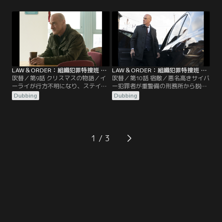
る。アグネスは組織のために捨て身
の選択をする。
LAW＆ORDER：組織犯罪特捜班 シーズン2 第09話／吹替
LAW＆ORDER：組織犯罪特捜班 シーズン2 第10話／吹替
吹替／第9話 クリスマスの物語／イ
吹替／第10話 宿敵／悪名高きサイバ
ーライが行方不明になり、ステイブ
ー犯罪者が重警備の刑務所から脱獄
ラーはベンソンと特捜班に捜索の協
し、ステイブラーは思いもよらぬ情
Dubbing
Dubbing
力を求める。ウィートリーは自分の
報提供者と手を組むことになる。キ
未来を考える。
ルブライドはノバを傘下に置く。
1