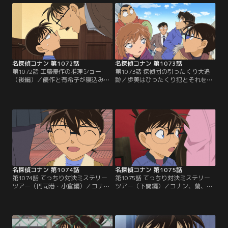
れたが、コナンには気になる点があ
ていたが…当日、ある事件が優作を
り…。
襲う！
名探偵コナン 第1072話
名探偵コナン 第1073話
第1072話 工藤優作の推理ショー
第1073話 探偵団の引ったくり大追
（後編）／優作と有希子が寝込み、
跡／歩美はひったくり犯とそれを追
連続密室殺人事件の推理を披露する
いかける男性に出会う。コナンたち
生放送への出演を断ろうとしたコナ
も到着し話を聞いていると犯人が逃
ン。その前に現れたのは優作！？ぶ
げ込んだ団地内で遺体が発見され
っつけ本番“工藤優作の推理ショ
た。被害者の近くにはあるもの
ー”スタート！
が…。
名探偵コナン 第1074話
名探偵コナン 第1075話
第1074話 てっちり対決ミステリー
第1075話 てっちり対決ミステリー
ツアー（門司港・小倉編）／コナ
ツアー（下関編）／コナン、蘭、小
ン、蘭、小五郎は下関を訪れる。依
五郎は下関の老舗ふぐ料亭から盗ま
頼人は老舗ふぐ料亭の四代目で、空
れた家宝の鍋を捜索することにな
き巣に家宝の鍋が盗まれたという。
る。そんな中、夜の街で小五郎が襲
コナンたちは容疑者候補たちに話を
撃される。捜査で話を聞いた四人の
聞きに行くことになるが…。
中に犯人はいるのか？