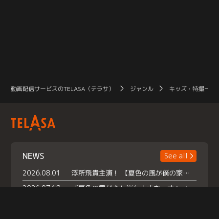
動画配信サービスのTELASA（テラサ）
ジャンル
キッズ・特撮一覧
NEWS
See all
2026.08.01
浮所飛貴主演！ 【夏色の風が僕の家にやってきた】 本日よりテラサで独占配信スタート！
2026.07.18
『夏色の雲が恋と嵐をまきおこす』スペシャルメイキング 【Part1】2026年７月18日（土）23時30分～配信スタート！話題のシーンの裏側を大公開！豪華キャスト大集合！ 『武宮家 真夏の家族会議』開催！
2026.07.15
救命医・遥（今田）の《心揺さぶる過去》や、 麻酔科医・権野（船越英一郎）の《謎多きプライベート》など… 《知られざるエピソード》を独占配信！