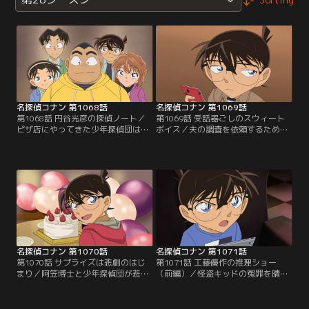
名探偵コナン 第1068話
名探偵コナン 第1069話
第1068話 円谷光彦の探偵ノート／
第1069話 受話器ごしのスウィート
ピザ店にやってきた少年探偵団は、
ボイス／夫の調査を依頼するため探
元太の活躍でピザを一枚ゲット！五
偵事務所に来る予定の女性から、小
等分して特製ボックスに入れてもら
五郎に連絡が入る。小五郎は写真で
い、それぞれ帰路につく。しかし全
見た美人の彼女に会えるのが楽しみ
員が何者かにピザを盗まれて…！？
な様子。しかし、なかなか彼女は現
れず…。
名探偵コナン 第1070話
名探偵コナン 第1071話
第1070話 サプライズは悲劇のはじ
第1071話 工藤優作の推理ショー
まり／阿笠博士と少年探偵団が悲鳴
（前編）／怪盗キッドの冤罪を晴ら
を聞き駆け付けた現場には、絶命し
したことで話題になっていた優作。
た男性と二人の女性の姿があった。
別件で警視庁から助言を求められ、
サプライズによる不幸な事故と思わ
生放送で推理を披露することになっ