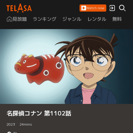
Watch now
見放題
ランキング
ジャンル
レンタル
無料
は
名探偵コナン 第1102話
2023
24
mins