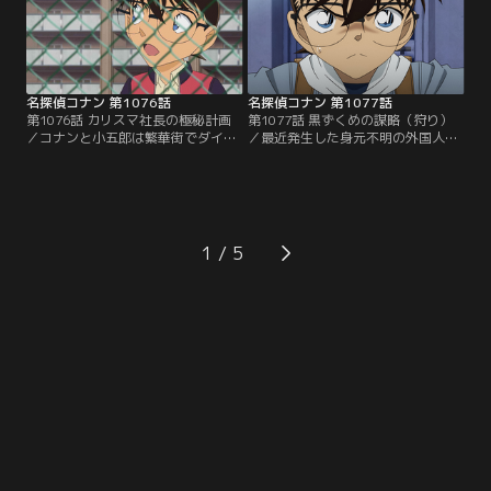
名探偵コナン 第1076話
名探偵コナン 第1077話
第1076話 カリスマ社長の極秘計画
第1077話 黒ずくめの謀略（狩り）
／コナンと小五郎は繁華街でダイイ
／最近発生した身元不明の外国人が
ング・メッセージを残した遺体を発
殺害される事件の話をしていたコナ
見。被害者のマンションを訪れ管理
ンたち少年探偵団は、人がビルの屋
人に話を聞くと、何かを企んでおり
上から落下する現場に遭遇！FBIと黒
大金が入ると言っていたようで…。
ずくめの組織の新たな戦いが始ま
る！
1