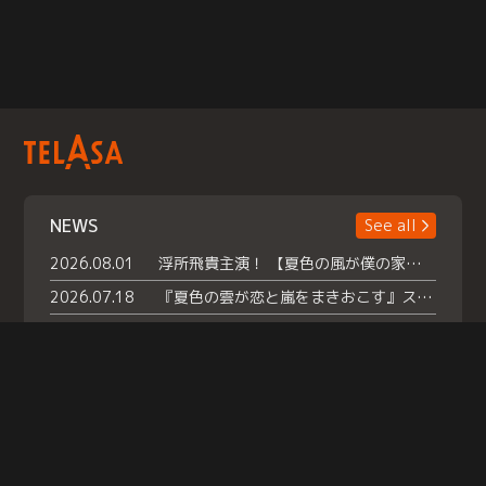
NEWS
See all
2026.08.01
浮所飛貴主演！ 【夏色の風が僕の家にやってきた】 本日よりテラサで独占配信スタート！
2026.07.18
『夏色の雲が恋と嵐をまきおこす』スペシャルメイキング 【Part1】2026年７月18日（土）23時30分～配信スタート！話題のシーンの裏側を大公開！豪華キャスト大集合！ 『武宮家 真夏の家族会議』開催！
2026.07.15
救命医・遥（今田）の《心揺さぶる過去》や、 麻酔科医・権野（船越英一郎）の《謎多きプライベート》など… 《知られざるエピソード》を独占配信！