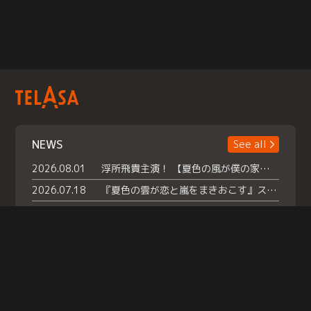
NEWS
See all
2026.08.01
浮所飛貴主演！ 【夏色の風が僕の家にやってきた】 本日よりテラサで独占配信スタート！
2026.07.18
『夏色の雲が恋と嵐をまきおこす』スペシャルメイキング 【Part1】2026年７月18日（土）23時30分～配信スタート！話題のシーンの裏側を大公開！豪華キャスト大集合！ 『武宮家 真夏の家族会議』開催！
2026.07.15
救命医・遥（今田）の《心揺さぶる過去》や、 麻酔科医・権野（船越英一郎）の《謎多きプライベート》など… 《知られざるエピソード》を独占配信！